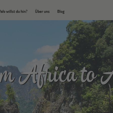
Wo willst du hin?
Über uns
Blog
m Africa to 