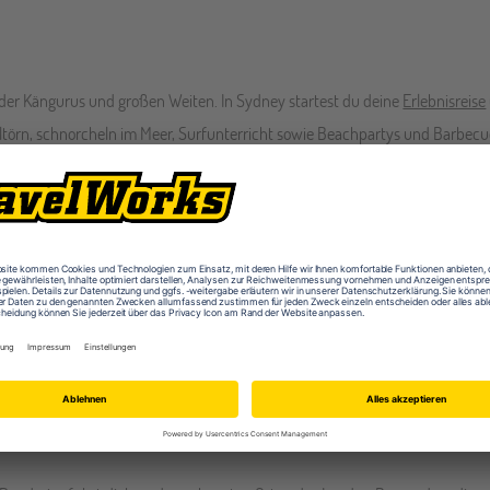
d der Kängurus und großen Weiten. In Sydney startest du deine
Erlebnisreise
törn, schnorcheln im Meer, Surfunterricht sowie Beachpartys und Barbecue
ltschutz
ein, indem du zum Beispiel nicht-einheimische Pflanzen entfernst,
deinen freiwilligen Einsatz hast du noch etwas Zeit "Kiwi Country" zu entdec