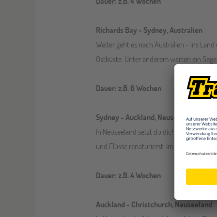
Dauer: z.B. 4 Wochen
Richards Bay - Sydney, Australien
Weiter geht es nach Australien - ins Lan
Ostküste. Unter anderem warten ein Segel
Dauer: z.B. 6 Wochen
Sydney - Auckland, Neuseeland
In Neuseeland setzt du dich für den
Umwe
und Flüsse renaturierst. Im Anschluss an 
Dauer: z.B. 4 Wochen
Auckland - Christchurch, Neuseeland