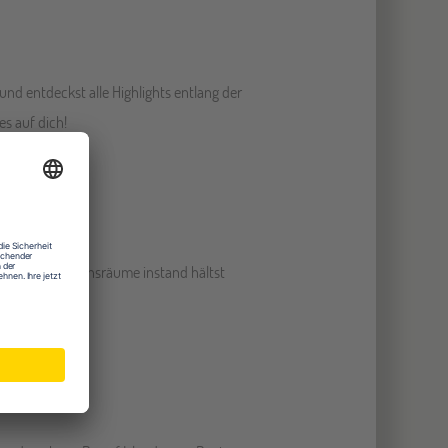
und entdeckst alle Highlights entlang der
s auf dich!
 tierische Lebensräume instand hältst
ken.