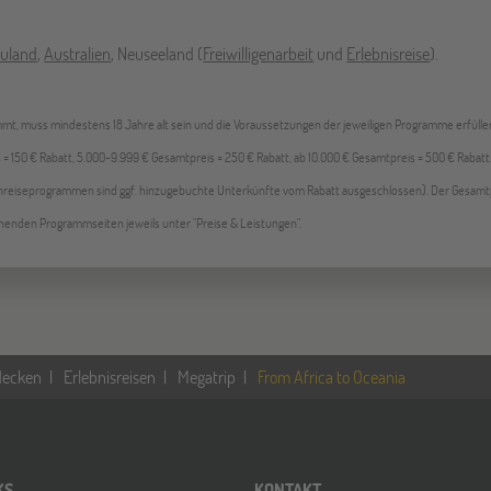
luland
,
Australien
, Neuseeland (
Freiwilligenarbeit
und
Erlebnisreise
).
immt, muss mindestens 18 Jahre alt sein und die Voraussetzungen der jeweiligen Programme erfüllen
150 € Rabatt, 5.000-9.999 € Gesamtpreis = 250 € Rabatt, ab 10.000 € Gesamtpreis = 500 € Rabatt
hreiseprogrammen sind ggf. hinzugebuchte Unterkünfte vom Rabatt ausgeschlossen). Der Gesamt
henden Programmseiten jeweils unter "Preise & Leistungen".
decken
Erlebnisreisen
Megatrip
From Africa to Oceania
KS
KONTAKT