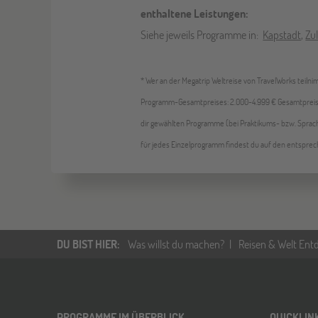
enthaltene Leistungen:
Siehe jeweils Programme in:
Kapstadt
,
Zu
* Wer an der Megatrip Weltreise von TravelWorks teiln
Programm-Gesamtpreises: 2.000-4.999 € Gesamtpreis = 
dir gewählten Programme (bei Praktikums- bzw. Sprac
für jedes Einzelprogramm findest du auf den entsprec
DU BIST HIER
:
Was willst du machen?
Reisen & Welt Ent
PROGRAMME IM ÜBERBLICK
QUICKLIN