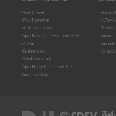
Work & Travel
Veransta
Freiwilligenarbeit
MyTravel
Auslandspraktikum
Reisebed
Sprachreisen für Erwachsene 16-99 J.
Datensch
Au Pair
Barrieref
Erlebnisreisen
Kontakt 
Schüleraustausch
Sprachferien für Schüler 8-17 J.
Summer School