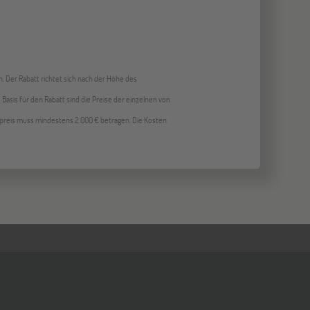
. Der Rabatt richtet sich nach der Höhe des
.
Basis für den Rabatt sind die Preise der einzelnen von
preis muss mindestens 2.000 € betragen. Die Kosten