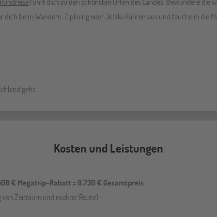
Rundreise
führt dich zu den schönsten Orten des Landes. Bewundere die 
 dich beim Wandern, Ziplining oder Jetski-Fahren aus und tauche in die Mao
schland geht.
Kosten und Leistungen
500 € Megatrip-Rabatt = 9.730 € Gesamtpreis
g von Zeitraum und exakter Route)