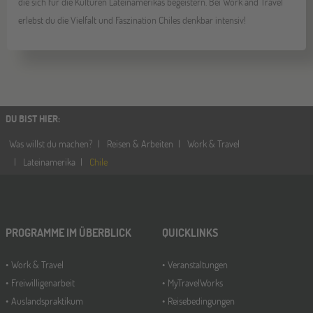
die sich für die Kulturen Lateinamerikas begeistern. Bei Work and Travel
erlebst du die Vielfalt und Faszination Chiles denkbar intensiv!
DU BIST HIER
:
Was willst du machen?
Reisen & Arbeiten
Work & Travel
Lateinamerika
Chile
PROGRAMME IM ÜBERBLICK
QUICKLINKS
Work & Travel
Veranstaltungen
Freiwilligenarbeit
MyTravelWorks
Auslandspraktikum
Reisebedingungen