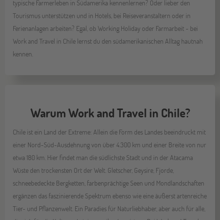
typische Farmerleben in Südamerika kennenlernen? Oder lieber den
Tourismus unterstützen und in Hotels, bei Reiseveranstaltern oder in
Ferienanlagen arbeiten? Egal, ob Working Holiday oder Farmarbeit - bei
Work and Travel in Chile lernst du den südamerikanischen Alltag hautnah
kennen.
Warum Work and Travel in Chile?
Chile ist ein Land der Extreme: Allein die Form des Landes beeindruckt mit
einer Nord-Süd-Ausdehnung von über 4.300 km und einer Breite von nur
etwa 180 km. Hier findet man die südlichste Stadt und in der Atacama
Wüste den trockensten Ort der Welt. Gletscher, Geysire, Fjorde,
schneebedeckte Bergketten, farbenprächtige Seen und Mondlandschaften
ergänzen das faszinierende Spektrum ebenso wie eine äußerst artenreiche
Tier- und Pflanzenwelt. Ein Paradies für Naturliebhaber, aber auch für alle,