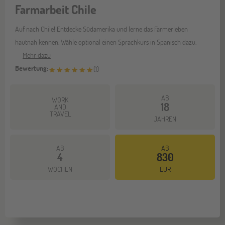
Farmarbeit Chile
Auf nach Chile! Entdecke Südamerika und lerne das Farmerleben
hautnah kennen. Wähle optional einen Sprachkurs in Spanisch dazu.
Mehr dazu
Bewertung:
(
1
)
AB
WORK
18
AND
TRAVEL
JAHREN
AB
AB
4
830
WOCHEN
EUR