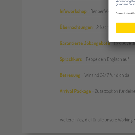
Infoworkshop
- Der perfekte Start
Übernachtungen
- 2 Nächte bereits inkl
Garantierte Jobangebote
- Exklusive 
Sprachkurs
- Peppe dein Englisch auf
Betreuung
- Wir sind 24/7 für dich da
Arrival Package
- Zusatzoption für dein
Weitere Infos, die für alle unsere Workin