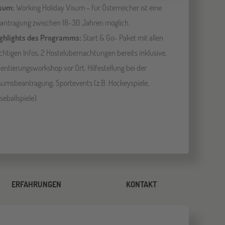
sum:
Working Holiday Visum - für Österreicher ist eine
antragung zwischen 18-30 Jahren möglich.
ghlights des Programms:
Start & Go- Paket mit allen
chtigen Infos, 2 Hostelübernachtungen bereits inklusive,
ientierungsworkshop vor Ort, Hilfestellung bei der
sumsbeantragung, Sportevents (z.B. Hockeyspiele,
seballspiele)
ERFAHRUNGEN
KONTAKT