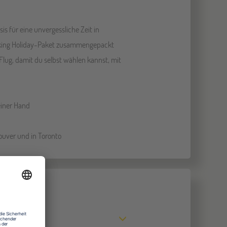
is für eine unvergessliche Zeit in
rking Holiday-Paket zusammengepackt
 Flug, damit du selbst wählen kannst, mit
iner Hand
ouver und in Toronto