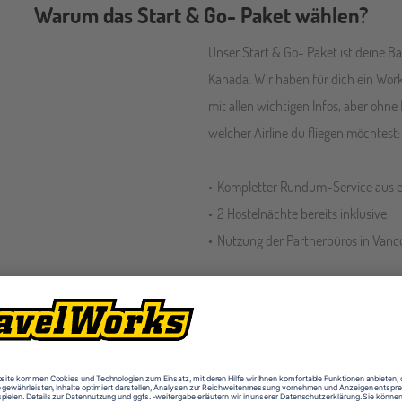
Warum das Start & Go- Paket wählen?
Unser Start & Go- Paket ist deine Bas
Kanada. Wir haben für dich ein Wo
mit allen wichtigen Infos, aber ohne
welcher Airline du fliegen möchtest:
Kompletter Rundum-Service aus e
2 Hostelnächte bereits inklusive
Nutzung der Partnerbüros in Vanc
Details zum Start & Go- Paket in Kanada
 mit im Gepäck