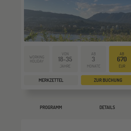
VON
AB
AB
WORKING
18-35
3
670
HOLIDAY
JAHRE
MONATE
EUR
MERKZETTEL
ZUR BUCHUNG
PROGRAMM
DETAILS