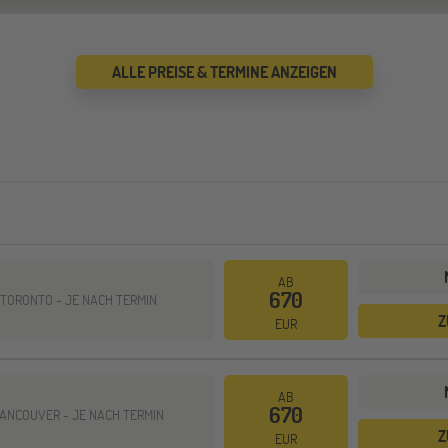
ALLE PREISE & TERMINE ANZEIGEN
AB
670
 TORONTO -
JE NACH TERMIN
Z
EUR
AB
670
VANCOUVER -
JE NACH TERMIN
Z
EUR