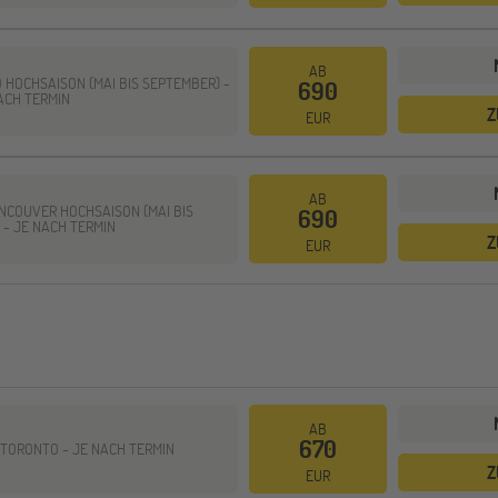
AB
 HOCHSAISON (MAI BIS SEPTEMBER) -
690
ACH TERMIN
Z
EUR
AB
NCOUVER HOCHSAISON (MAI BIS
690
 -
JE NACH TERMIN
Z
EUR
AB
670
 TORONTO -
JE NACH TERMIN
Z
EUR