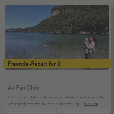
Hannover
14
NOV
Jugendbildungsmesse JuBi
Hamburg
14
NOV
Jugendbildungsmesse JuBi
Münster
Freunde-Rabatt für 2
21
NOV
Jugendbildungsmesse JuBi
Au Pair Chile
Als Au Pair in Chile bist du für einige Zeit Teil einer lateinamerikanischen
Familie und kümmerst dich um die Kinderbetreuung.
Mehr dazu