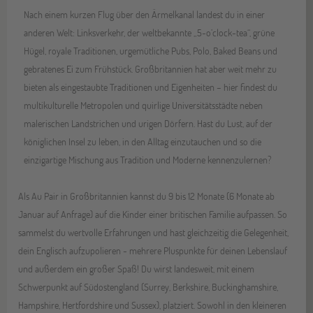
Nach einem kurzen Flug über den Ärmelkanal landest du in einer
anderen Welt: Linksverkehr, der weltbekannte „5-o’clock-tea“, grüne
Hügel, royale Traditionen, urgemütliche Pubs, Polo, Baked Beans und
gebratenes Ei zum Frühstück. Großbritannien hat aber weit mehr zu
bieten als eingestaubte Traditionen und Eigenheiten – hier findest du
multikulturelle Metropolen und quirlige Universitätsstädte neben
malerischen Landstrichen und urigen Dörfern. Hast du Lust, auf der
königlichen Insel zu leben, in den Alltag einzutauchen und so die
einzigartige Mischung aus Tradition und Moderne kennenzulernen?
Als Au Pair in Großbritannien kannst du 9 bis 12 Monate (6 Monate ab
Januar auf Anfrage) auf die Kinder einer britischen Familie aufpassen. So
sammelst du wertvolle Erfahrungen und hast gleichzeitig die Gelegenheit,
dein Englisch aufzupolieren - mehrere Pluspunkte für deinen Lebenslauf
und außerdem ein großer Spaß! Du wirst landesweit, mit einem
Schwerpunkt auf Südostengland (Surrey, Berkshire, Buckinghamshire,
Hampshire, Hertfordshire und Sussex), platziert. Sowohl in den kleineren