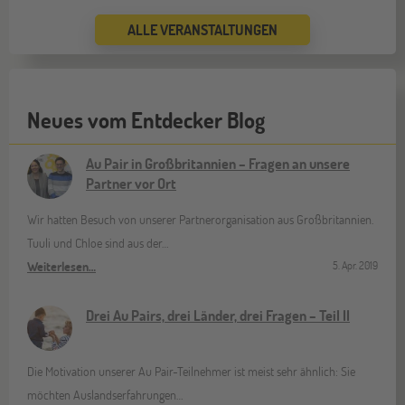
ALLE VERANSTALTUNGEN
Bremen
19
SEP
Jugendbildungsmesse JuBi
Neues vom Entdecker Blog
Düsseldorf
26
Au Pair in Großbritannien – Fragen an unsere
SEP
Jugendbildungsmesse JuBi
Partner vor Ort
Wir hatten Besuch von unserer Partnerorganisation aus Großbritannien.
Mannheim
Tuuli und Chloe sind aus der…
26
Weiterlesen…
SEP
5. Apr. 2019
Jugendbildungsmesse JuBi
Drei Au Pairs, drei Länder, drei Fragen – Teil II
ONLINE
29
SEP
Die Motivation unserer Au Pair-Teilnehmer ist meist sehr ähnlich: Sie
Online-Infoabend: Ab ins Ausland
möchten Auslandserfahrungen…