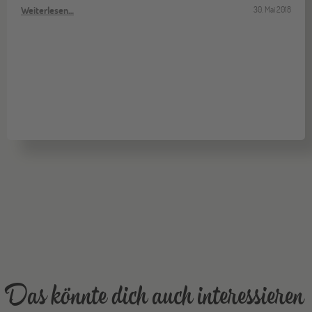
Weiterlesen…
30. Mai 2018
Gräfelfing
10
OKT
Jugendbildungsmesse JuBi
Stuttgart
17
OKT
Jugendbildungsmesse JuBi
Bochum
07
NOV
Jugendbildungsmesse JuBi
Berlin
07
NOV
Jugendbildungsmesse JuBi
Das könnte dich auch interessieren