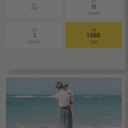
AB
AU
18
PAIR
JAHREN
AB
AB
3
1.060
MONATE
EUR