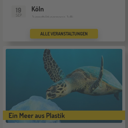
Köln
19
SEP
Jugendbildungsmesse JuBi
ALLE VERANSTALTUNGEN
Bremen
19
SEP
Jugendbildungsmesse JuBi
Düsseldorf
26
SEP
Jugendbildungsmesse JuBi
Mannheim
26
SEP
Jugendbildungsmesse JuBi
Ein Meer aus Plastik