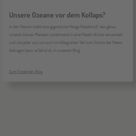
ONLINE
29
SEP
Unsere Ozeane vor dem Kollaps?
Online-Infoabend: Ab ins Ausland
In den Meeren treibt eine gigantische Menge Plastikmüll. Was genau
unseren blauen Planeten zunehmend in eine Plastik-Brühe verwandelt
Gräfelfing
10
und wie jeder von uns auch im Alltag einen Teil zum Schutz der Meere
OKT
Jugendbildungsmesse JuBi
beitragen kann, erfährst du in unserem Blog.
Stuttgart
17
Zum Entdecker-Blog
OKT
Jugendbildungsmesse JuBi
Bochum
07
NOV
Jugendbildungsmesse JuBi