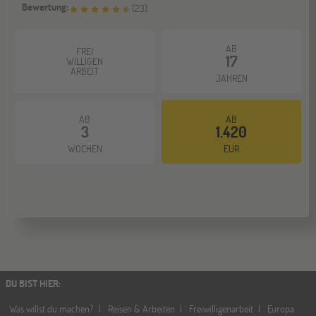
Bewertung:
(
23
)
AB
FREI
17
WILLIGEN
ARBEIT
JAHREN
AB
AB
3
1.420
WOCHEN
EUR
DU BIST HIER
:
Was willst du machen?
Reisen & Arbeiten
Freiwilligenarbeit
Europa