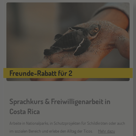
Berlin
07
NOV
Jugendbildungsmesse JuBi
Hannover
14
NOV
Jugendbildungsmesse JuBi
Hamburg
14
Freunde-Rabatt für 2
NOV
Jugendbildungsmesse JuBi
Münster
Sprachkurs & Freiwilligenarbeit in
21
NOV
Costa Rica
Jugendbildungsmesse JuBi
Arbeite in Nationalparks, in Schutzprojekten für Schildkröten oder auch
im sozialen Bereich und erlebe den Alltag der Ticos.
Mehr dazu