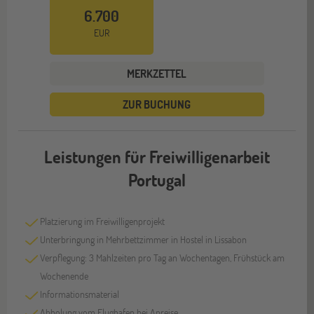
6.700
EUR
MERKZETTEL
ZUR BUCHUNG
Leistungen für Freiwilligenarbeit
Portugal
Platzierung im Freiwilligenprojekt
Unterbringung in Mehrbettzimmer in Hostel in Lissabon
Verpflegung: 3 Mahlzeiten pro Tag an Wochentagen, Frühstück am
Wochenende
Informationsmaterial
Abholung vom Flughafen bei Anreise