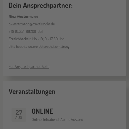
Dein Ansprechpartner:
Nina Westermann
nwestermann@travelworks.de
+49 (0)251-98209-351
Erreichbarkeit: Mo - Fr, 9 - 17:30 Uhr
Bitte beachte unsere
Datenschutzerklärung
Zur Ansprechpartner Seite
Veranstaltungen
ONLINE
27
AUG
Online-Infoabend: Ab ins Ausland