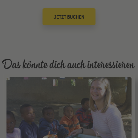
Düsseldorf
26
JETZT BUCHEN
SEP
Jugendbildungsmesse JuBi
Mannheim
26
SEP
Jugendbildungsmesse JuBi
Das könnte dich auch interessieren
ONLINE
29
SEP
Online-Infoabend: Ab ins Ausland
Gräfelfing
10
OKT
Jugendbildungsmesse JuBi