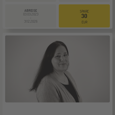
ABREISE
SPARE
03.03.2023
30
-
31.12.2026
EUR