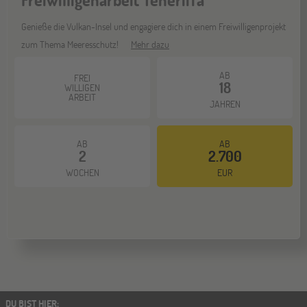
Genieße die Vulkan-Insel und engagiere dich in einem Freiwilligenprojekt
zum Thema Meeresschutz!
Mehr dazu
AB
FREI
18
WILLIGEN
ARBEIT
JAHREN
AB
AB
2
2.700
WOCHEN
EUR
DU BIST HIER
: