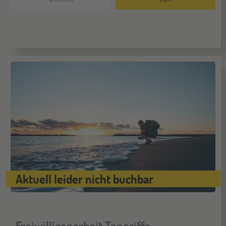
Hamburg
14
NOV
Jugendbildungsmesse JuBi
Münster
21
NOV
Jugendbildungsmesse JuBi
Aktuell leider nicht buchbar
Freiwilligenarbeit Teneriffa