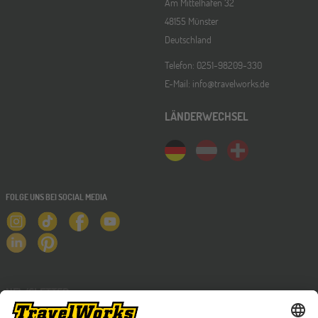
Am Mittelhafen 32
48155 Münster
Deutschland
Telefon: 0251-98209-330
E-Mail: info@travelworks.de
LÄNDERWECHSEL
FOLGE UNS BEI SOCIAL MEDIA
NEWSLETTER