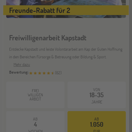
Stuttgart
17
Freunde-Rabatt für 2
OKT
Jugendbildungsmesse JuBi
Freiwilligenarbeit Kapstadt
Bochum
07
NOV
Jugendbildungsmesse JuBi
Entdecke Kapstadt und leiste Volontärarbeit am Kap der Guten Hoffnung
in den Bereichen Fürsorge & Betreuung oder Bildung & Sport.
Mehr dazu
Berlin
07
Bewertung:
(
62
)
NOV
Jugendbildungsmesse JuBi
VON
FREI
18-35
WILLIGEN
ARBEIT
Hannover
JAHRE
14
NOV
Jugendbildungsmesse JuBi
AB
AB
4
1.050
WOCHEN
EUR