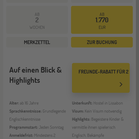
AB
AB
2
1.770
WOCHEN
EUR
MERKZETTEL
ZUR BUCHUNG
Auf einen Blick &
FREUNDE-RABATT FÜR 2
Highlights
Alter:
ab 16 Jahre
Unterkunft:
Hostel in Lissabon
Sprachkenntnisse:
Grundlegende
Visum:
Kein Visum notwendig
Englischkenntnisse
Highlights:
Begeistere Kinder &
Programmstart:
Jeden Sonntag
vermittle ihnen spielerisch
Anmeldefrist:
Mindestens 2
Englisch, Bekämpfe