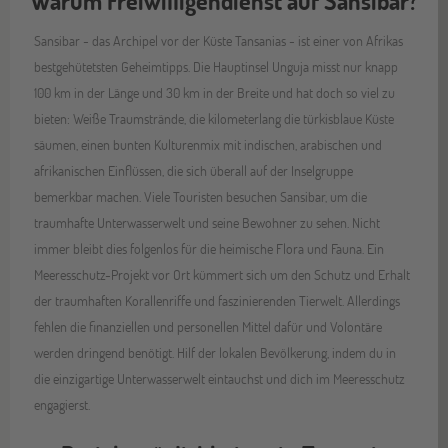
Warum Freiwilligendienst auf Sansibar?
Sansibar - das Archipel vor der Küste Tansanias - ist einer von Afrikas
bestgehütetsten Geheimtipps. Die Hauptinsel Unguja misst nur knapp
100 km in der Länge und 30 km in der Breite und hat doch so viel zu
bieten: Weiße Traumstrände, die kilometerlang die türkisblaue Küste
säumen, einen bunten Kulturenmix mit indischen, arabischen und
afrikanischen Einflüssen, die sich überall auf der Inselgruppe
bemerkbar machen. Viele Touristen besuchen Sansibar, um die
traumhafte Unterwasserwelt und seine Bewohner zu sehen. Nicht
immer bleibt dies folgenlos für die heimische Flora und Fauna. Ein
Meeresschutz-Projekt vor Ort kümmert sich um den Schutz und Erhalt
der traumhaften Korallenriffe und faszinierenden Tierwelt. Allerdings
fehlen die finanziellen und personellen Mittel dafür und Volontäre
werden dringend benötigt. Hilf der lokalen Bevölkerung, indem du in
die einzigartige Unterwasserwelt eintauchst und dich im Meeresschutz
engagierst.