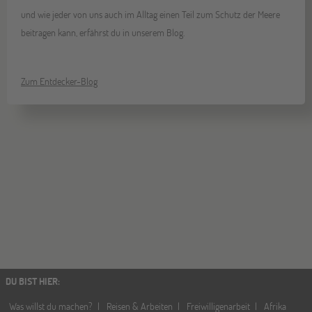
Gräfelfing
10
und wie jeder von uns auch im Alltag einen Teil zum Schutz der Meere
OKT
Jugendbildungsmesse JuBi
beitragen kann, erfährst du in unserem Blog.
Stuttgart
17
Zum Entdecker-Blog
OKT
Jugendbildungsmesse JuBi
Bochum
07
NOV
Jugendbildungsmesse JuBi
Berlin
07
NOV
Jugendbildungsmesse JuBi
DU BIST HIER
:
Hannover
Was willst du machen?
Reisen & Arbeiten
Freiwilligenarbeit
Afrika