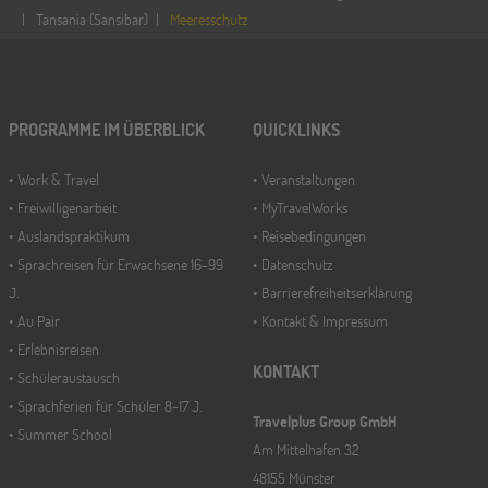
14
Tansania (Sansibar)
Meeresschutz
NOV
Jugendbildungsmesse JuBi
Hamburg
14
PROGRAMME IM ÜBERBLICK
QUICKLINKS
NOV
Jugendbildungsmesse JuBi
Work & Travel
Veranstaltungen
Freiwilligenarbeit
MyTravelWorks
Münster
21
Auslandspraktikum
Reisebedingungen
NOV
Sprachreisen für Erwachsene 16-99
Datenschutz
Jugendbildungsmesse JuBi
J.
Barrierefreiheitserklärung
Au Pair
Kontakt & Impressum
Erlebnisreisen
KONTAKT
Schüleraustausch
Sprachferien für Schüler 8-17 J.
Travelplus Group GmbH
Summer School
Am Mittelhafen 32
48155 Münster