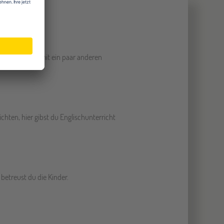
nsibar
ir gemeinsam mit ein paar anderen
chten, hier gibst du Englischunterricht
 betreust du die Kinder.