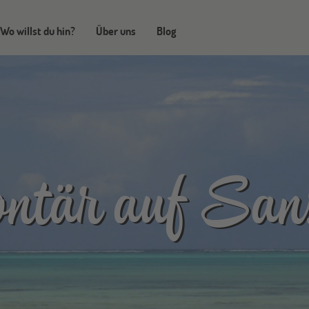
Wo willst du hin?
Über uns
Blog
ntär auf San