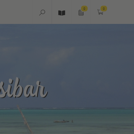
0
0
sibar