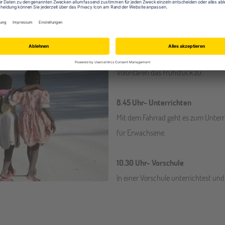
ielhafter Programmablauf als Volontär auf Sa
7.30 Uhr - Start in den Tag
Nach dem Aufstehen bereitest du d
Volontären das Frühstück zu.
8.45 Uhr- Unterrichten
Mit dem Fahrrad geht es zum Unterri
für Erwachsene.
10.30 Uhr- Vorschule
In einer Vorschule unterrichtest und