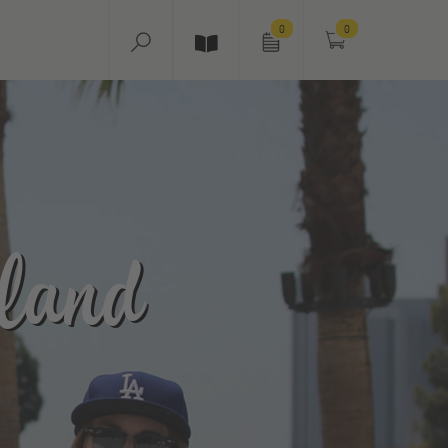
0
0
land