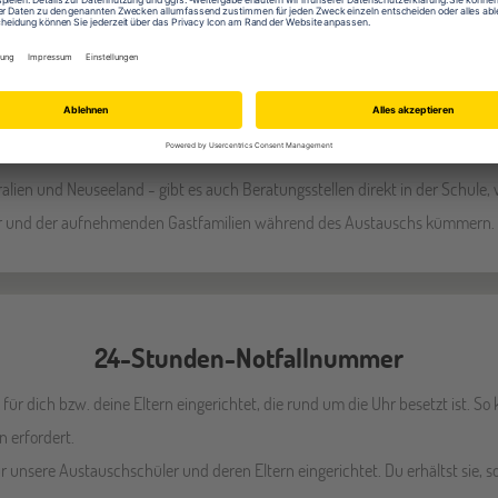
namtliche jeden Alters, die
werden und denen es Spaß macht,
 Austauschjahr zu unterstützen.
n in den Partnerbüros vor Ort stets
ralien und Neuseeland - gibt es auch Beratungsstellen direkt in der Schule,
er und der aufnehmenden Gastfamilien während des Austauschs kümmern.
24-Stunden-Notfallnummer
e für dich bzw. deine Eltern eingerichtet, die rund um die Uhr besetzt ist. 
n erfordert.
r unsere Austauschschüler und deren Eltern eingerichtet. Du erhältst sie, s