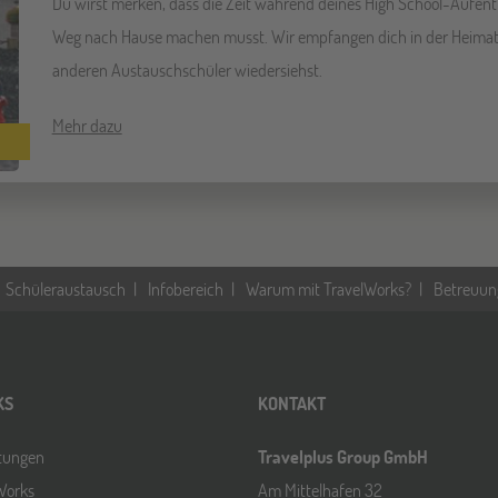
Du wirst merken, dass die Zeit während deines High School-Aufent
Weg nach Hause machen musst. Wir empfangen dich in der Heimat
anderen Austauschschüler wiedersiehst.
Mehr dazu
Schüleraustausch
Infobereich
Warum mit TravelWorks?
Betreuun
KS
KONTAKT
ltungen
Travelplus Group GmbH
Works
Am Mittelhafen 32