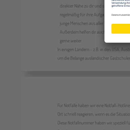
direkter Nähe zu dir und sind meist Ehre
regelmäßig für ihre Aufgabe geschult 
junge Menschen aus aller Welt bei ihrem
Außerdem helfen dir auch unsere Kollege
gerne weiter.
In einigen Ländern - z.B. in den USA, Aust
um die Belange ausländischer Gastschül
Für Notfälle haben wir eine Notfall-Hotlin
Ort schnell reagieren, wenn es die Situatio
Diese Notfallnummer haben wir speziell fü