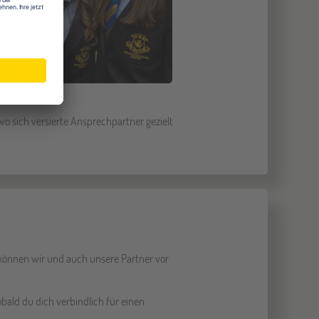
 wo sich versierte Ansprechpartner gezielt
So können wir und auch unsere Partner vor
obald du dich verbindlich für einen