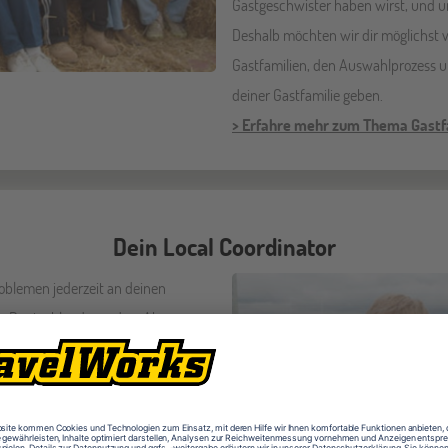
Gastgeschwister haben wirst, und u
Deshalb möchten wir dir möglichst v
Gastfamilien, den Auswahlprozess 
deiner Gastfamilie geben.
> Erfahre mehr zum Thema Gastf
Dein Local Coordinator
roblemen jederzeit an deinen
in Deutschland wenden. Aber
in vielen Situationen bestimmt noch
t jeder Programmteilnehmer einen so
h ein erster Ansprechpartner bei
 Local Coordinators wohnen in