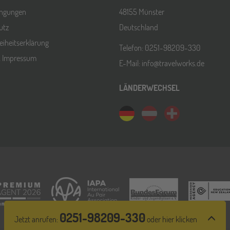
ingungen
48155 Münster
utz
Deutschland
reiheitserklärung
Telefon: 0251-98209-330
& Impressum
E-Mail: info@travelworks.de
LÄNDERWECHSEL
0251-98209-330
Jetzt anrufen:
oder hier klicken