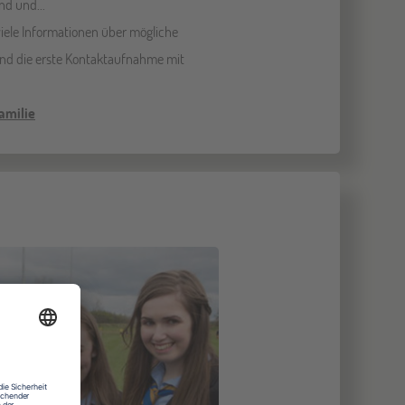
nd und...
iele Informationen über mögliche
und die erste Kontaktaufnahme mit
amilie