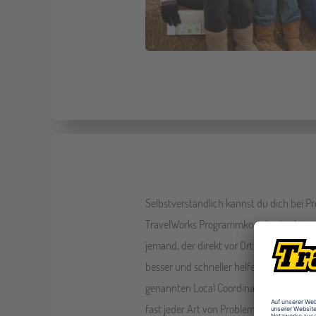
Selbstverständlich kannst du dich bei P
TravelWorks Programmkoordinator hier 
jemand, der direkt vor Ort ist, kann dir 
besser und schneller helfen. Deshalb ha
genannten Local Coordinator, der für dic
fast jeder Art von Problemen ist. Unsere