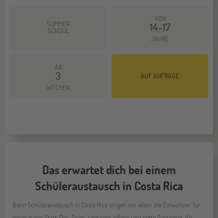
VON
SUMMER
14-17
SCHOOL
JAHRE
AB
3
AUF ANFRAGE
WOCHEN
Das erwartet dich bei einem
Schüleraustausch in Costa Rica
Beim Schüleraustausch in Costa Rica sorgen vor allem die Einwohner für
einen guten Start. Die „Ticos“ sind sehr offene und nette Gastgeber. Als