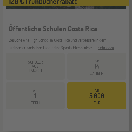
120 € Frühbucherrabatt
Öffentliche Schulen Costa Rica
Besuche eine High School in Costa Rica und verbessere in dem
lateinamerikanischen Land deine Spanischkenntnisse.
Mehr dazu
AB
SCHÜLER
14
AUS
TAUSCH
JAHREN
AB
AB
1
5.600
TERM
EUR