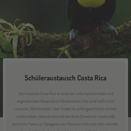
Schüleraustausch Costa Rica
Das tropische Costa Rica ist eines der unkompliziertesten und
angenehmsten Reiseziele in Mittelamerika. Das Land heißt nicht
umsonst „Reiche Küste”: Hier findest du außergewöhnlich schöne
Landschaften, lebensfrohe und herzliche Einwohner sowie viele
exotische Tiere, u.a. Papageien und Meeresschildkröten. Kein Wunder,