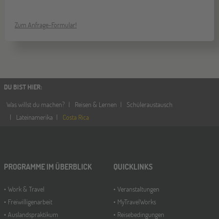
Zum Anfrage-Formular!
DU BIST HIER
:
Was willst du machen?
Reisen & Lernen
Schüleraustausch
Lateinamerika
Costa Rica
PROGRAMME IM ÜBERBLICK
QUICKLINKS
Work & Travel
Veranstaltungen
Freiwilligenarbeit
MyTravelWorks
Auslandspraktikum
Reisebedingungen