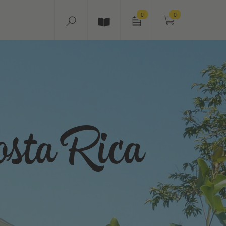
0
0
osta Rica