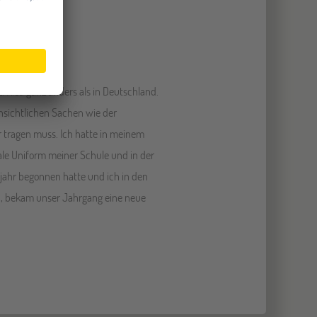
sta Rica ganz anders als in Deutschland.
nsichtlichen Sachen wie der
r tragen muss. Ich hatte in meinem
ale Uniform meiner Schule und in der
ljahr begonnen hatte und ich in den
, bekam unser Jahrgang eine neue