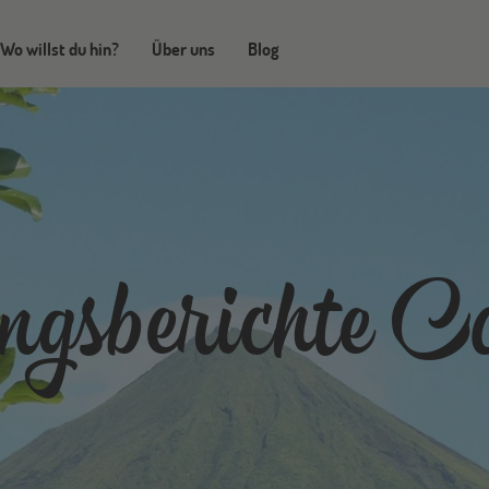
Wo willst du hin?
Über uns
Blog
gsberichte C