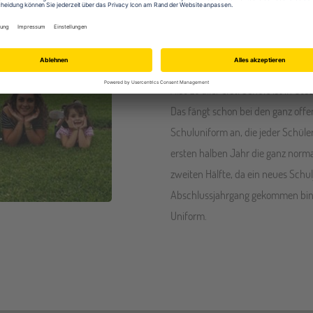
Alter:
17
Reiseziel:
Costa Rica
Heimatort:
Rodenberg
Also zu aller erst: Schule ist in Co
Das fängt schon bei den ganz offe
Schuluniform an, die jeder Schüle
ersten halben Jahr die ganz norm
zweiten Hälfte, da ein neues Schu
Abschlussjahrgang gekommen bin
Uniform.