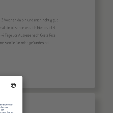
a. 3 Wochen da bin und mich richtig gut
al ein bisschen was ich hier bis jetzt
 3-4 Tage vor Ausreise nach Costa Rica
ne Familie für mich gefunden hat.