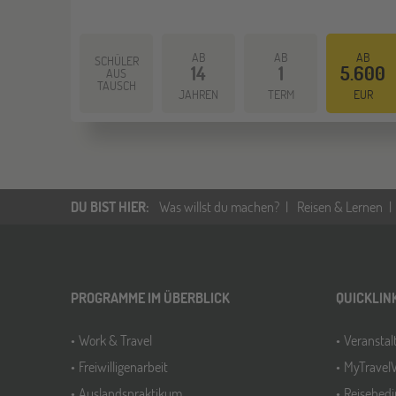
AB
AB
AB
SCHÜLER
14
1
5.600
AUS
TAUSCH
JAHREN
TERM
EUR
DU BIST HIER
:
Was willst du machen?
Reisen & Lernen
PROGRAMME IM ÜBERBLICK
QUICKLIN
Work & Travel
Veransta
Freiwilligenarbeit
MyTravel
Auslandspraktikum
Reisebed