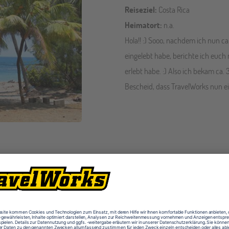
Reiseziel:
Costa Rica
Heimatort:
n.a.
Hola!! :) Sooo, nachdem ich nun c
eingelebt habe, berichte ich euch m
erlebt habe. :) Also ich bekam ca.
Bescheid, dass TravelWorks nun ei
Marie lernt das Leben in Costa Rica kennen