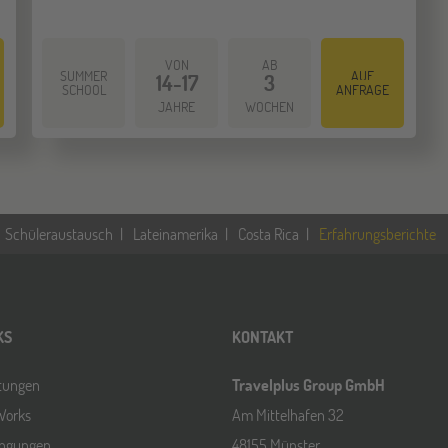
VON
AB
SUMMER
AUF
14-17
3
SCHOOL
ANFRAGE
JAHRE
WOCHEN
Schüleraustausch
Lateinamerika
Costa Rica
Erfahrungsberichte
KS
KONTAKT
ltungen
Travelplus Group GmbH
Works
Am Mittelhafen 32
ingungen
48155 Münster