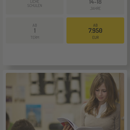
14-18
LICHE
SCHULEN
JAHRE
AB
AB
1
7.950
Mehr dazu
TERM
EUR