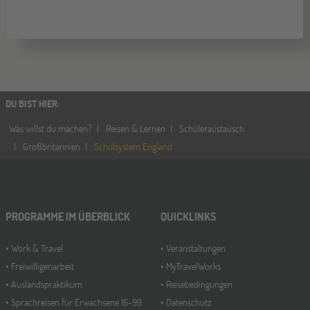
DU BIST HIER
:
Was willst du machen?
Reisen & Lernen
Schüleraustausch
Großbritannien
Schulsystem England
PROGRAMME IM ÜBERBLICK
QUICKLINKS
Work & Travel
Veranstaltungen
Freiwilligenarbeit
MyTravelWorks
Auslandspraktikum
Reisebedingungen
Sprachreisen für Erwachsene 16-99
Datenschutz