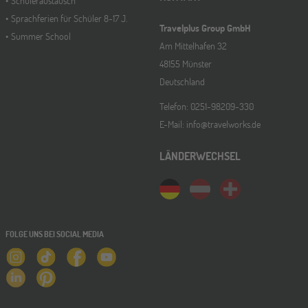
Schüleraustausch
ONLINE
21
Sprachferien für Schüler 8-17 J.
Travelplus Group GmbH
DEZ
Schüleraustausch-Infoabend (Ozeanien &
Summer School
Nordamerika)
Am Mittelhafen 32
48155 Münster
Deutschland
Telefon: 0251-98209-330
E-Mail: info@travelworks.de
LÄNDERWECHSEL
FOLGE UNS BEI SOCIAL MEDIA