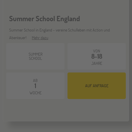
Bochum
07
NOV
Summer School England
Jugendbildungsmesse JuBi
Summer School in England - vereine Schulleben mit Action und
Abenteuer!
Mehr dazu
Berlin
07
NOV
Jugendbildungsmesse JuBi
VON
SUMMER
8-18
SCHOOL
JAHRE
ONLINE
11
NOV
AB
Schüleraustausch-Infoabend (Europa)
1
AUF ANFRAGE
WOCHE
Hannover
14
NOV
Jugendbildungsmesse JuBi