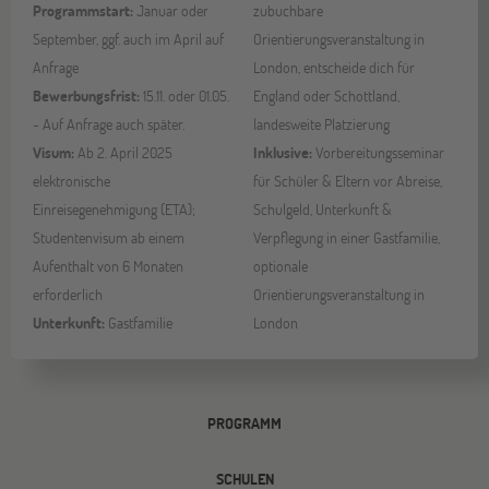
Programmstart:
Januar oder
zubuchbare
September, ggf. auch im April auf
Orientierungsveranstaltung in
Anfrage
London, entscheide dich für
Bewerbungsfrist:
15.11. oder 01.05.
England oder Schottland,
- Auf Anfrage auch später.
landesweite Platzierung
Visum:
Ab 2. April 2025
Inklusive:
Vorbereitungsseminar
elektronische
für Schüler & Eltern vor Abreise,
Einreisegenehmigung (ETA);
Schulgeld, Unterkunft &
Studentenvisum ab einem
Verpflegung in einer Gastfamilie,
Aufenthalt von 6 Monaten
optionale
erforderlich
Orientierungsveranstaltung in
Unterkunft:
Gastfamilie
London
PROGRAMM
SCHULEN