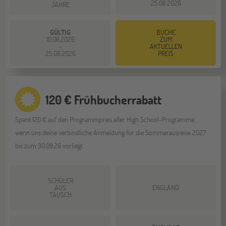
25.08.2026
JAHRE
GÜLTIG
BUCHE
10.06.2026
ZUM
AKTUELLEN
-
25.08.2026
PREIS
120 € Frühbucherrabatt
Spare 120 € auf den Programmpreis aller High School-Programme,
wenn uns deine verbindliche Anmeldung für die Sommerausreise 2027
bis zum 30.09.26 vorliegt.
SCHÜLER
AUS
ENGLAND
TAUSCH