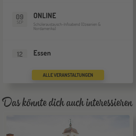
ONLINE
09
SEP
Schüleraustausch-Infoabend (Ozeanien &
Nordamerika)
Essen
12
SEP
Jugendbildungsmesse JuBi
ALLE VERANSTALTUNGEN
ONLINE
16
SEP
Schüleraustausch-Infoabend (Europa)
Das könnte dich auch interessieren
Köln
19
SEP
Jugendbildungsmesse JuBi