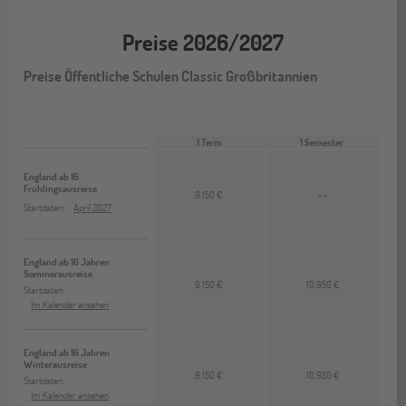
Preise 2026/2027
Preise Öffentliche Schulen Classic Großbritannien
1 Term
1 Semester
England ab 16
Frühlingsausreise
9.150 €
--
Startdaten:
April 2027
England ab 16 Jahren
Sommerausreise
9.150 €
10.950 €
Startdaten:
Im Kalender ansehen
England ab 16 Jahren
Winterausreise
9.150 €
10.950 €
Startdaten:
Im Kalender ansehen