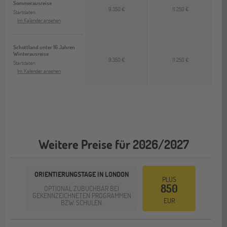
Sommerausreise
9.350 €
11.250 €
Startdaten:
Im Kalender ansehen
Schottland unter 16 Jahren
Winterausreise
9.350 €
11.250 €
Startdaten:
Im Kalender ansehen
Weitere Preise für 2026/2027
ORIENTIERUNGSTAGE IN LONDON
PLUS
850
OPTIONAL ZUBUCHBAR BEI
GEKENNZEICHNETEN PROGRAMMEN
EUR
BZW. SCHULEN.