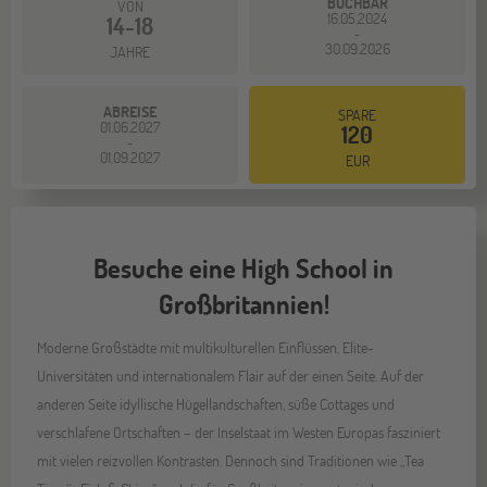
BUCHBAR
VON
16.05.2024
14-18
-
30.09.2026
JAHRE
ABREISE
SPARE
01.06.2027
120
-
01.09.2027
EUR
Besuche eine High School in
Großbritannien!
Moderne Großstädte mit multikulturellen Einflüssen, Elite-
Universitäten und internationalem Flair auf der einen Seite. Auf der
anderen Seite idyllische Hügellandschaften, süße Cottages und
verschlafene Ortschaften – der Inselstaat im Westen Europas fasziniert
mit vielen reizvollen Kontrasten. Dennoch sind Traditionen wie „Tea