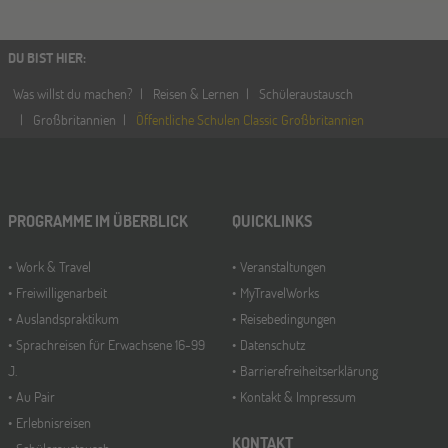
Hamburg
14
NOV
Jugendbildungsmesse JuBi
DU BIST HIER
:
Was willst du machen?
Reisen & Lernen
Schüleraustausch
Großbritannien
Öffentliche Schulen Classic Großbritannien
Münster
21
NOV
Jugendbildungsmesse JuBi
PROGRAMME IM ÜBERBLICK
QUICKLINKS
ONLINE
25
NOV
Schüleraustausch-Infoabend (Ozeanien &
Work & Travel
Veranstaltungen
Nordamerika)
Freiwilligenarbeit
MyTravelWorks
Auslandspraktikum
Reisebedingungen
Sprachreisen für Erwachsene 16-99
Datenschutz
ONLINE
08
J.
Barrierefreiheitserklärung
DEZ
Schüleraustausch-Infoabend (Europa)
Au Pair
Kontakt & Impressum
Erlebnisreisen
KONTAKT