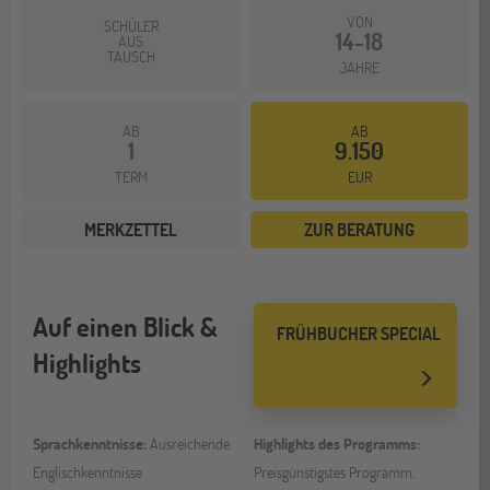
VON
SCHÜLER
14-18
AUS
TAUSCH
JAHRE
AB
AB
1
9.150
TERM
EUR
MERKZETTEL
ZUR BERATUNG
Auf einen Blick &
FRÜHBUCHER SPECIAL
Highlights
Sprachkenntnisse:
Ausreichende
Highlights des Programms:
Englischkenntnisse
Preisgünstigstes Programm,