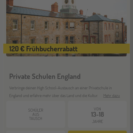
Bremen
19
SEP
Jugendbildungsmesse JuBi
Düsseldorf
120 € Frühbucherrabatt
26
SEP
Jugendbildungsmesse JuBi
Private Schulen England
Mannheim
26
SEP
Verbringe deinen High School-Austausch an einer Privatschule in
Jugendbildungsmesse JuBi
England und erfahre mehr über das Land und die Kultur.
Mehr dazu
VON
SCHÜLER
ONLINE
30
13-18
AUS
TAUSCH
SEP
JAHRE
Schüleraustausch-Infoabend (Nordamerika)