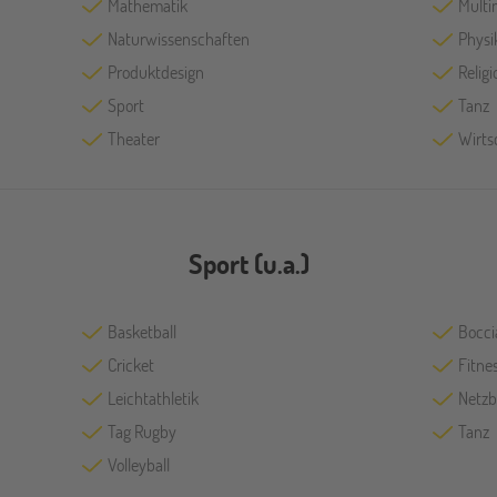
Mathematik
Multi
Naturwissenschaften
Physi
Produktdesign
Religi
Sport
Tanz
Theater
Wirts
Sport (u.a.)
Basketball
Bocci
Cricket
Fitne
Leichtathletik
Netzb
Tag Rugby
Tanz
Volleyball