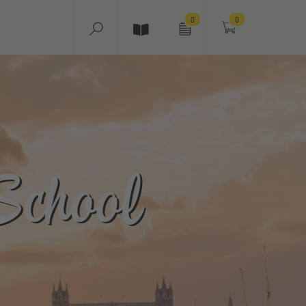
0
0
School