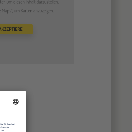
er, um diesen Inhalt darzustellen.
le Maps", um Karten anzuzeigen.
 AKZEPTIERE
nstudio