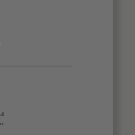
n
all
er