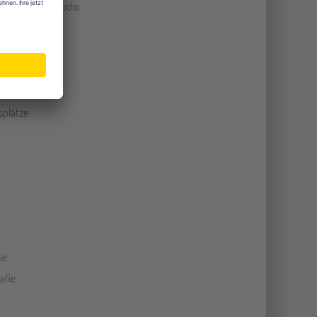
 und Fernsehstudio
erkstatt
rtsaal
kräume
felder
splätze
ie
afie