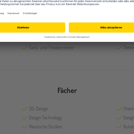
Fachräume für Baukonstruktion
Film-
Fotolabor
Holzw
IT-Räume
Konze
Labore
Musi
Performing Arts Center
Sport
Tanz- und Theatercenter
Tenni
Fächer
3D-Design
Chem
Design Technology
Geogr
Klassische Studien
Kunst