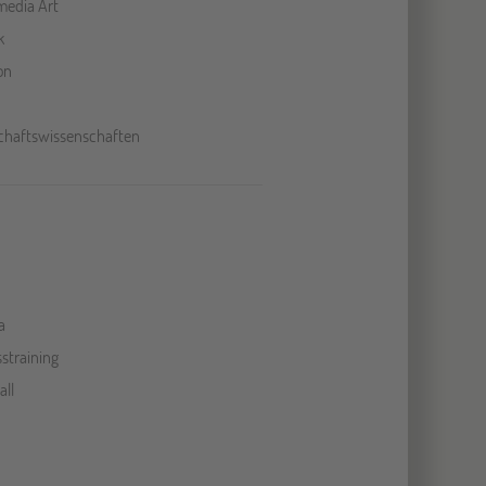
media Art
k
on
chaftswissenschaften
a
sstraining
all