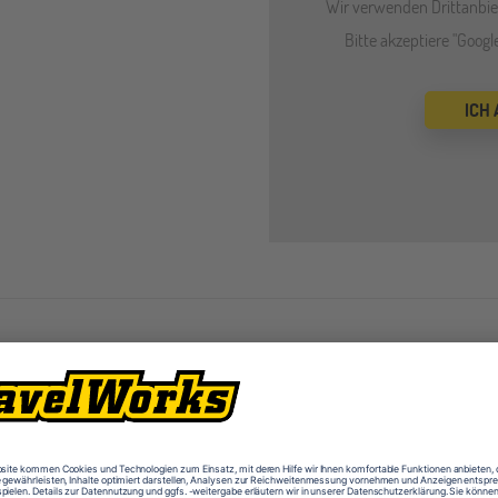
Wir verwenden Drittanbiet
Bitte akzeptiere "Goog
ICH
Ausstattung (u.a.)
Aufenthaltsräume
Aula
Computerräume
Desig