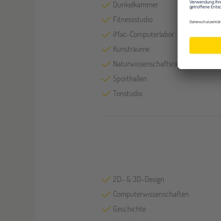
Dunkelkammer
Fitnessstudio
iMac-Computerlabor
Kunsträume
Naturwissenschaftsräume
Sporthallen
Tonstudio
2D- & 3D-Design
Computerwissenschaften
Geschichte