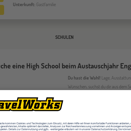
Unterkunft:
Gastfamilie
SCHULEN
che eine High School beim Austauschjahr Eng
Du hast die Wahl!
Lage, Ausstattun
Wünschen, suchst du dir aus dem Sc
Schulen die Schule aus, die dir am be
wunderschönen und sonnenreichen 
oder in Küstennähe. Im Hinterland f
Hügellandschaft, urigen Ortschafte
wie aus dem Bilderbuch. Und je nach