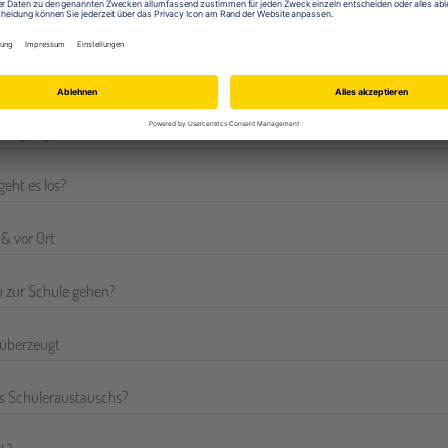
Metropole London bequem per Zug f
stauschjahr England: Öffentliche Schulen Sel
dingungen musst du erfüllen?
eht es los?
& vor Ort
 zur Schule gehen?
überzeugt
s Schüleraustauschs?