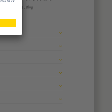
ür einen Tagesausflug.
ect