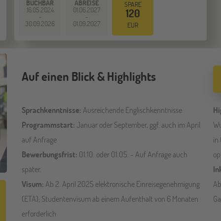
BUCHBAR
ABREISE
SPARE
16.05.2024
01.06.2027
120
-
-
30.09.2026
01.09.2027
EUR
Auf einen Blick & Highlights
Sprachkenntnisse:
Ausreichende Englischkenntnisse
Hi
Programmstart:
Januar oder September, ggf. auch im April
Wu
auf Anfrage
in
Bewerbungsfrist:
01.10. oder 01.05. - Auf Anfrage auch
op
später.
In
Visum:
Ab 2. April 2025 elektronische Einreisegenehmigung
Ab
(ETA); Studentenvisum ab einem Aufenthalt von 6 Monaten
Ga
erforderlich