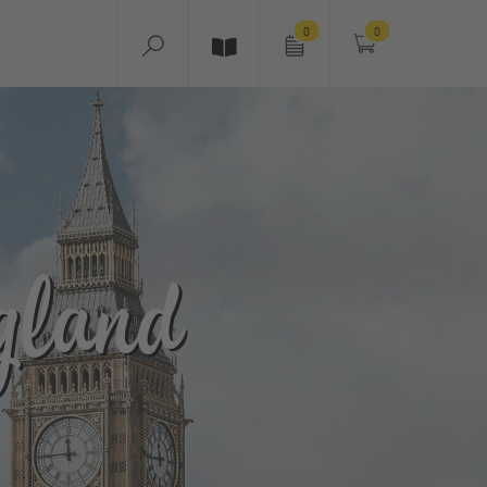
0
0
gland