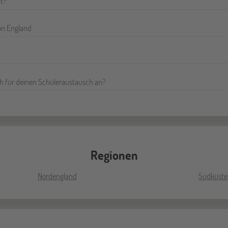
ht?
on England
h für deinen Schüleraustausch an?
Regionen
Nordengland
Südküste