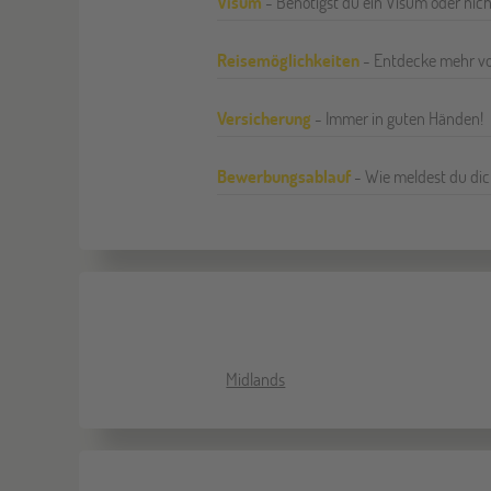
Visum
- Benötigst du ein Visum oder nic
Reisemöglichkeiten
- Entdecke mehr v
Versicherung
- Immer in guten Händen!
Bewerbungsablauf
- Wie meldest du dic
Midlands