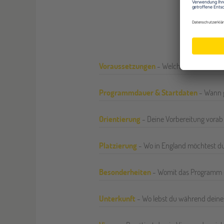
Au
Voraussetzungen
- Welche Teilnahmebe
Programmdauer & Startdaten
- Wann g
Orientierung
- Deine Vorbereitung vorab 
Platzierung
- Wo in England möchtest du
Besonderheiten
- Womit das Programm 
Unterkunft
- Wo lebst du während deine