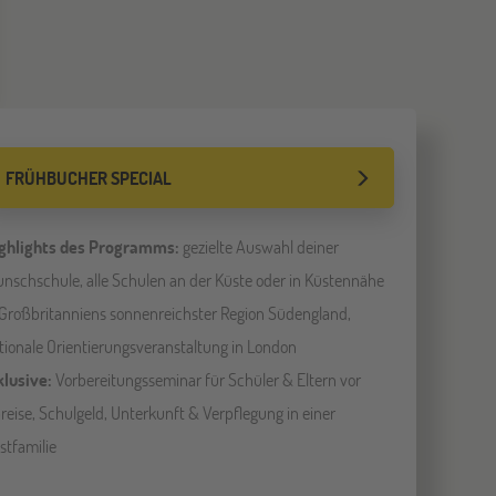
FRÜHBUCHER SPECIAL
ghlights des Programms:
gezielte Auswahl deiner
nschschule, alle Schulen an der Küste oder in Küstennähe
 Großbritanniens sonnenreichster Region Südengland,
tionale Orientierungsveranstaltung in London
klusive:
Vorbereitungsseminar für Schüler & Eltern vor
reise, Schulgeld, Unterkunft & Verpflegung in einer
stfamilie