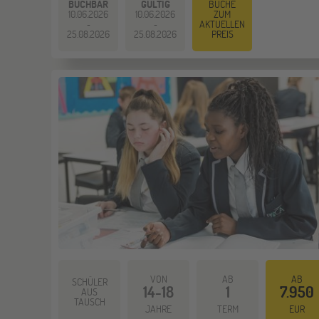
BUCHBAR
GÜLTIG
BUCHE
10.06.2026
10.06.2026
ZUM
AKTUELLEN
-
-
25.08.2026
25.08.2026
PREIS
VON
AB
AB
SCHÜLER
14-18
1
7.950
AUS
TAUSCH
JAHRE
TERM
EUR