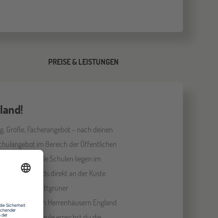
PREISE & LEISTUNGEN
land!
g, Größe, Fächerangebot - nach deinen
hulangebot im Bereich der Öffentlichen
sten gefällt. Alle Schulen liegen im
Süden Englands direkt an der Küste
indest du mit sattgrüner
n und stattlichen Herrenhäusern England
 gewählter Schule erreichst du die