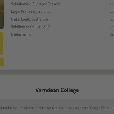
Schulbezirk:
Südküste England
ca
Lage:
Küstenregion, Stadt
ak
Unterkunft:
Gastfamilie
Sc
Schüleranzahl:
ca. 1.800
Te
Uniform:
nein
Or
Varndean College
ttanbieter, um diesen Inhalt darzustellen. Bitte akzeptiere "Google Maps", 