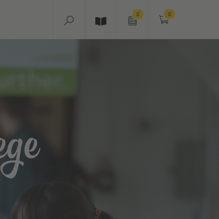
0
0
ege