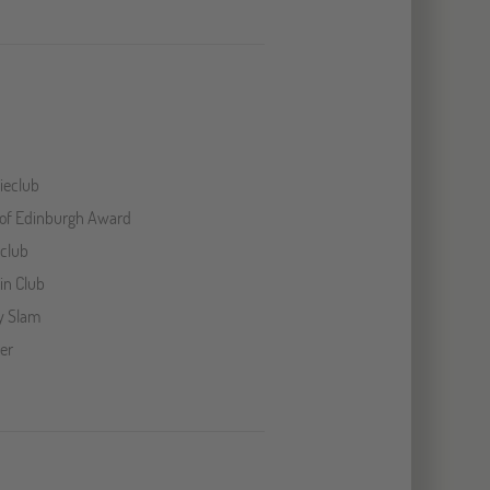
ieclub
of Edinburgh Award
club
in Club
y Slam
er