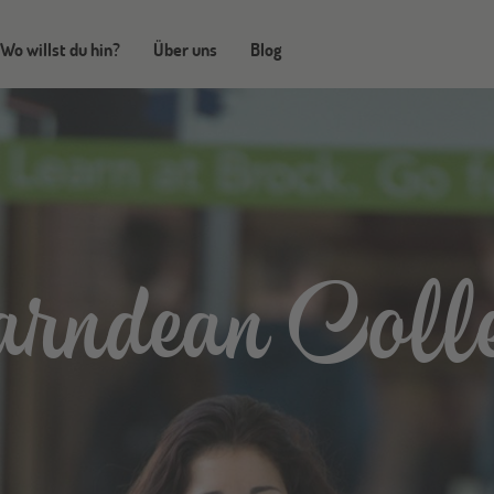
Wo willst du hin?
Über uns
Blog
rndean Coll