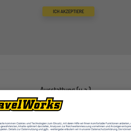
ICH AKZEPTIERE
Ausstattung (u.a.)
Bibliothek
Cafet
Computerräume
Desig
Kunsträume
Labor