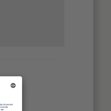
eria
nstudio
e