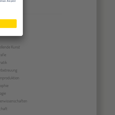
ellende Kunst
rafie
matik
rbetreuung
nproduktion
sophie
ogie
erwissenschaften
chaft