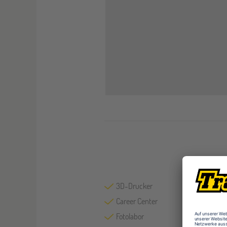
3D-Drucker
Career Center
Fotolabor