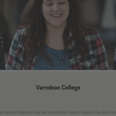
Varndean College
 im Norden Brightons, einer der lebhaftesten Städte Englands. Das Sixth Fo