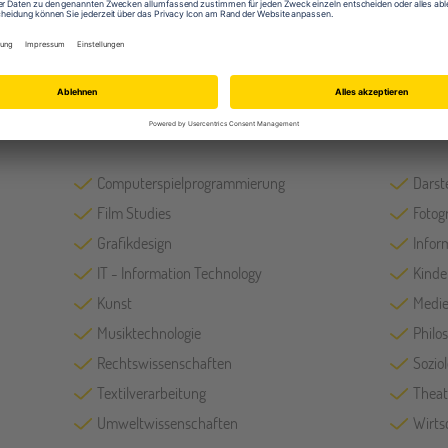
Tanzstudio
Fächer
Computerspielprogrammierung
Darst
Film Studies
Fotog
Grafikdesign
Infor
IT - Information Technology
Kinde
Kunst
Medie
Musiktechnologie
Philo
Rechtswissenschaften
Soziol
Textilverarbeitung
Theat
Umweltwissenschaften
Wirts