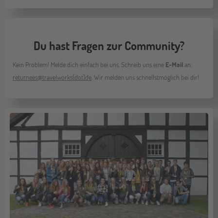
Du hast Fragen zur Community?
Kein Problem! Melde dich einfach bei uns. Schreib uns eine
E-Mail
an:
returnees
@
travelworks(dot)de
. Wir melden uns schnellstmöglich bei dir!