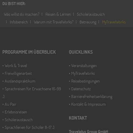
DU BIST HIER
:
Was willst du machen?
Reisen & Lernen
Schüleraustausch
Infobereich
Warum mit TravelWorks?
Betreuung
MyTravelWorks
PROGRAMME IM ÜBERBLICK
QUICKLINKS
Work & Travel
Veranstaltungen
Freiwilligenarbeit
MyTravelWorks
Auslandspraktikum
Reisebedingungen
Sprachreisen für Erwachsene 16-99
Datenschutz
J.
Barrierefreiheitserklärung
Au Pair
Kontakt & Impressum
Erlebnisreisen
KONTAKT
Schüleraustausch
Sprachferien für Schüler 8-17 J.
Travelplus Group GmbH