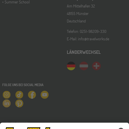
Summer School
Am Mittelhafen 32
48155 Münster
Deutschland
Telefon: 0251-98209-330
E-Mail: info@travelworks.de
LÄNDERWECHSEL
FOLGE UNS BEI SOCIAL MEDIA
NEWSLETTER