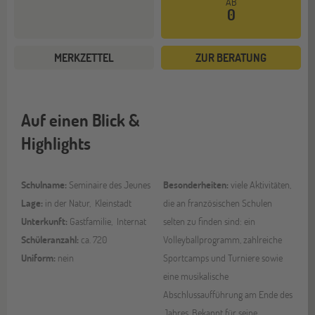
AB
0
MERKZETTEL
ZUR BERATUNG
Auf einen Blick &
Highlights
Schulname:
Seminaire des Jeunes
Besonderheiten:
viele Aktivitäten,
Lage:
in der Natur, Kleinstadt
die an französischen Schulen
Unterkunft:
Gastfamilie, Internat
selten zu finden sind: ein
Schüleranzahl:
ca. 720
Volleyballprogramm, zahlreiche
Uniform:
nein
Sportcamps und Turniere sowie
eine musikalische
Abschlussaufführung am Ende des
Jahres. Bekannt für seine