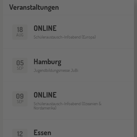
Veranstaltungen
ONLINE
18
AUG
Schüleraustausch-Infoabend (Europa)
Hamburg
05
SEP
Jugendbildungsmesse JuBi
ONLINE
09
SEP
Schüleraustausch-Infoabend (Ozeanien &
Nordamerika)
Essen
12