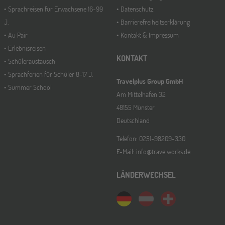
Jugendbildungsmesse JuBi
Sprachreisen für Erwachsene 16-99
Datenschutz
J.
Barrierefreiheitserklärung
Au Pair
Kontakt & Impressum
Mannheim
26
Erlebnisreisen
SEP
Jugendbildungsmesse JuBi
KONTAKT
Schüleraustausch
Sprachferien für Schüler 8-17 J.
Travelplus Group GmbH
Summer School
ONLINE
Am Mittelhafen 32
30
SEP
48155 Münster
Schüleraustausch-Infoabend (Nordamerika)
Deutschland
Telefon: 0251-98209-330
Gräfelfing
10
E-Mail: info@travelworks.de
OKT
Jugendbildungsmesse JuBi
LÄNDERWECHSEL
ONLINE
14
OKT
Schüleraustausch-Infoabend (Europa)