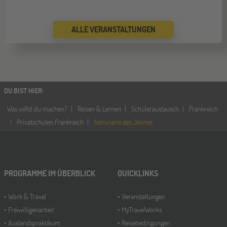
SEP
Jugendbildungsmesse JuBi
ALLE VERANSTALTUNGEN
ONLINE
16
SEP
Schüleraustausch-Infoabend (Europa)
DU BIST HIER
:
Köln
19
Was willst du machen?
Reisen & Lernen
Schüleraustausch
Frankreich
SEP
Jugendbildungsmesse JuBi
Privatschulen Frankreich
Seminaire des Jeunes
Bremen
19
SEP
PROGRAMME IM ÜBERBLICK
Jugendbildungsmesse JuBi
QUICKLINKS
Work & Travel
Veranstaltungen
Freiwilligenarbeit
MyTravelWorks
Düsseldorf
26
Auslandspraktikum
Reisebedingungen
SEP