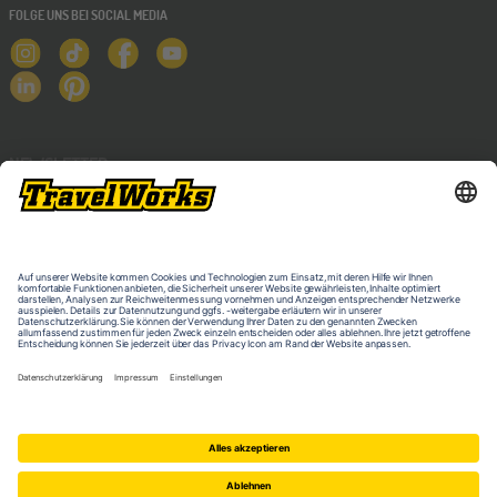
FOLGE UNS BEI SOCIAL MEDIA
Stuttgart
17
OKT
Jugendbildungsmesse JuBi
NEWSLETTER
ONLINE
28
OKT
Schüleraustausch-Infoabend (Ozeanien)
Bochum
07
NOV
Jugendbildungsmesse JuBi
Berlin
07
NOV
Jugendbildungsmesse JuBi