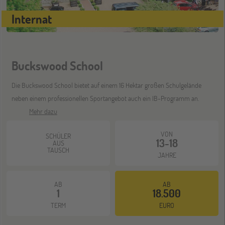
Internat
Buckswood School
Die Buckswood School bietet auf einem 16 Hektar großen Schulgelände
neben einem professionellen Sportangebot auch ein IB-Programm an.
Mehr dazu
VON
SCHÜLER
13-18
AUS
TAUSCH
JAHRE
AB
AB
1
18.500
TERM
EURO