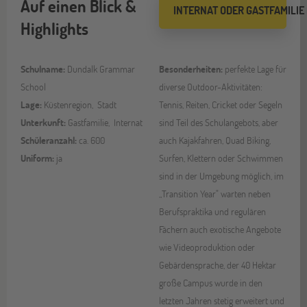
Auf einen Blick &
INTERNAT ODER GASTFAMILIE
Highlights
Schulname:
Dundalk Grammar
Besonderheiten:
perfekte Lage für
School
diverse Outdoor-Aktivitäten:
Lage:
Küstenregion, Stadt
Tennis, Reiten, Cricket oder Segeln
Unterkunft:
Gastfamilie, Internat
sind Teil des Schulangebots, aber
Schüleranzahl:
ca. 600
auch Kajakfahren, Quad Biking,
Uniform:
ja
Surfen, Klettern oder Schwimmen
sind in der Umgebung möglich, im
„Transition Year" warten neben
Berufspraktika und regulären
Fächern auch exotische Angebote
wie Videoproduktion oder
Gebärdensprache, der 40 Hektar
große Campus wurde in den
letzten Jahren stetig erweitert und