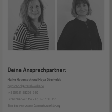
Deine Ansprechpartner:
Maike Haversath und Maya Oberheidt
highschool@travelworks.de
+49 (0)251-98209-360
Erreichbarkeit: Mo - Fr, 9 - 17:30 Uhr
Bitte beachte unsere
Datenschutzerklärung