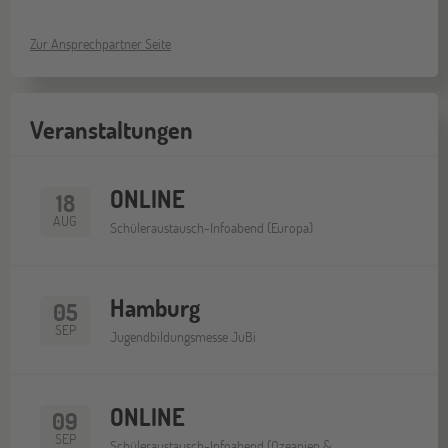
Zur Ansprechpartner Seite
Veranstaltungen
ONLINE
18
AUG
Schüleraustausch-Infoabend (Europa)
Hamburg
05
SEP
Jugendbildungsmesse JuBi
ONLINE
09
SEP
Schüleraustausch-Infoabend (Ozeanien &