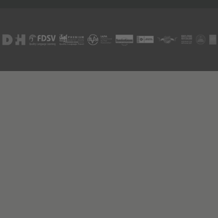
Berlin
07
NOV
Jugendbildungsmesse JuBi
ONLINE
11
NOV
Schüleraustausch-Infoabend (Europa)
Hannover
14
NOV
Jugendbildungsmesse JuBi
Hamburg
14
NOV
Jugendbildungsmesse JuBi