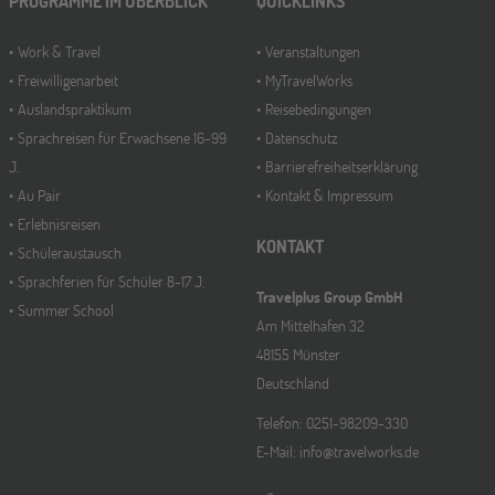
PROGRAMME IM ÜBERBLICK
QUICKLINKS
Work & Travel
Veranstaltungen
Freiwilligenarbeit
MyTravelWorks
Düsseldorf
26
Auslandspraktikum
Reisebedingungen
SEP
Jugendbildungsmesse JuBi
Sprachreisen für Erwachsene 16-99
Datenschutz
J.
Barrierefreiheitserklärung
Au Pair
Kontakt & Impressum
Mannheim
26
Erlebnisreisen
SEP
Jugendbildungsmesse JuBi
KONTAKT
Schüleraustausch
Sprachferien für Schüler 8-17 J.
Travelplus Group GmbH
Summer School
ONLINE
Am Mittelhafen 32
30
SEP
48155 Münster
Schüleraustausch-Infoabend (Nordamerika)
Deutschland
Telefon: 0251-98209-330
Gräfelfing
10
E-Mail: info@travelworks.de
OKT
Jugendbildungsmesse JuBi