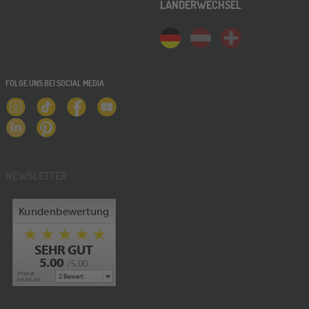
LÄNDERWECHSEL
ONLINE
14
OKT
Schüleraustausch-Infoabend (Europa)
FOLGE UNS BEI SOCIAL MEDIA
Stuttgart
17
OKT
Jugendbildungsmesse JuBi
NEWSLETTER
ONLINE
28
OKT
Schüleraustausch-Infoabend (Ozeanien)
Bochum
07
NOV
Jugendbildungsmesse JuBi