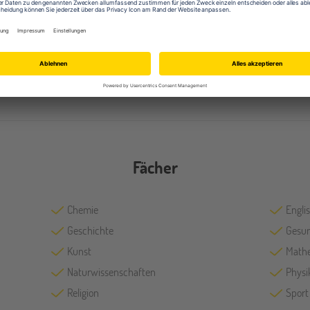
Ausstattung (u.a.)
Cafeteria
Kuns
Musikräume
Sport
Technologieräume
Fächer
Chemie
Engli
Geschichte
Gesun
Kunst
Math
Naturwissenschaften
Physi
Religion
Sport