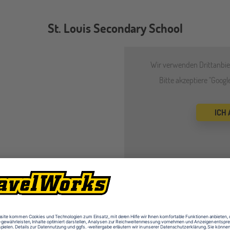
St. Louis Secondary School
Wir verwenden Drittanbiet
Bitte akzeptiere "Goog
ICH