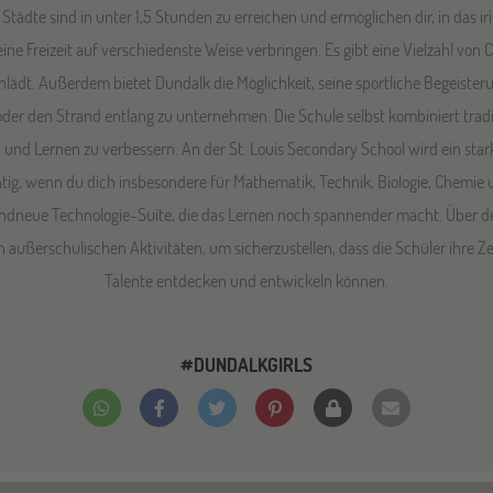
tädte sind in unter 1,5 Stunden zu erreichen und ermöglichen dir, in das i
ne Freizeit auf verschiedenste Weise verbringen. Es gibt eine Vielzahl von 
nlädt. Außerdem bietet Dundalk die Möglichkeit, seine sportliche Begeiste
 oder den Strand entlang zu unternehmen. Die Schule selbst kombiniert tra
 und Lernen zu verbessern. An der St. Louis Secondary School wird ein st
ichtig, wenn du dich insbesondere für Mathematik, Technik, Biologie, Chemie u
andneue Technologie-Suite, die das Lernen noch spannender macht. Über den
außerschulischen Aktivitäten, um sicherzustellen, dass die Schüler ihre Zei
Talente entdecken und entwickeln können.
#DUNDALKGIRLS