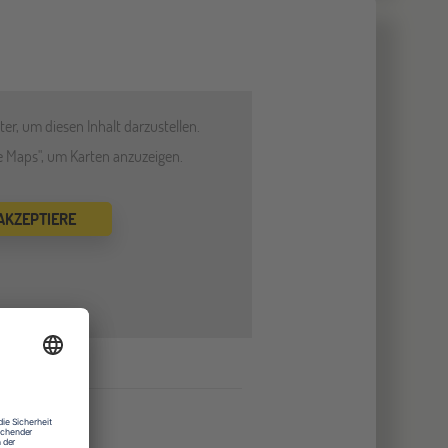
er, um diesen Inhalt darzustellen.
le Maps", um Karten anzuzeigen.
 AKZEPTIERE