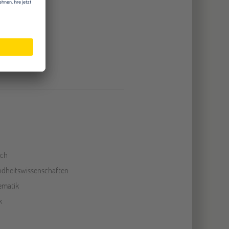
träume
felder
sch
dheitswissenschaften
ematik
k