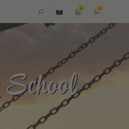
0
0
y School