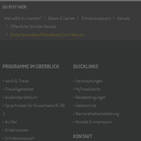
DU BIST HIER
:
Was willst du machen?
Reisen & Lernen
Schüleraustausch
Kanada
Öffentliche Schulen Kanada
Ecole Secondaire Polyvalente Curé-Mercure
PROGRAMME IM ÜBERBLICK
QUICKLINKS
Work & Travel
Veranstaltungen
Freiwilligenarbeit
MyTravelWorks
Auslandspraktikum
Reisebedingungen
Sprachreisen für Erwachsene 16-99
Datenschutz
J.
Barrierefreiheitserklärung
Au Pair
Kontakt & Impressum
Erlebnisreisen
KONTAKT
Schüleraustausch