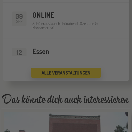
ONLINE
09
SEP
Schüleraustausch-Infoabend (Ozeanien &
Nordamerika)
Essen
12
SEP
Jugendbildungsmesse JuBi
ALLE VERANSTALTUNGEN
ONLINE
16
SEP
Schüleraustausch-Infoabend (Europa)
Das könnte dich auch interessieren
Köln
19
SEP
Jugendbildungsmesse JuBi