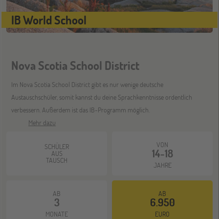
Bochum
07
IB World School
NOV
Jugendbildungsmesse JuBi
Nova Scotia School District
Berlin
07
NOV
Jugendbildungsmesse JuBi
Im Nova Scotia School District gibt es nur wenige deutsche
Austauschschüler, somit kannst du deine Sprachkenntnisse ordentlich
verbessern. Außerdem ist das IB-Programm möglich.
ONLINE
11
Mehr dazu
NOV
Schüleraustausch-Infoabend (Europa)
VON
SCHÜLER
14-18
AUS
TAUSCH
JAHRE
Hannover
14
NOV
Jugendbildungsmesse JuBi
AB
AB
3
6.950
MONATE
EURO