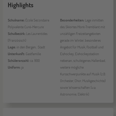
Highlights
Schulname:
École Secondaire
Besonderheiten:
Lage inmitten
Polyvalente Curé-Mercure
des Skiortes Mont-Tremblant mit
Schulbezirk:
Les Laurentides
unzähligen Freizeitangeboten
(Französisch)
gerade im Winter, besonderes
Lage:
in den Bergen, Stadt
Angebot für Musik, Football und
Unterkunft:
Gastfamilie
Eishockey, Eishockeystadion
Schüleranzahl:
ca. 900
nebenan, schuleigenes Hallenbad,
Uniform:
ja
weitere mögliche
Kursschwerpunkte auf Musik (z.B.
Orchester, Chor, Musikgeschichte)
sowie Wissenschaften (u.a.
Astronomie, Elektrik)