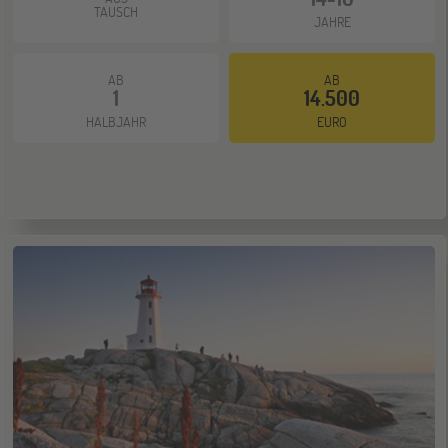
TAUSCH
JAHRE
Gräfelfing
10
OKT
Jugendbildungsmesse JuBi
AB
AB
1
14.500
HALBJAHR
EURO
ONLINE
14
OKT
Schüleraustausch-Infoabend (Europa)
Stuttgart
17
OKT
Jugendbildungsmesse JuBi
ONLINE
28
OKT
Schüleraustausch-Infoabend (Ozeanien)