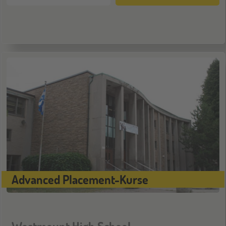
Hamburg
14
NOV
Jugendbildungsmesse JuBi
Münster
21
NOV
Jugendbildungsmesse JuBi
ONLINE
25
NOV
Schüleraustausch-Infoabend (Ozeanien &
Nordamerika)
Advanced Placement-Kurse
ONLINE
08
DEZ
Schüleraustausch-Infoabend (Europa)