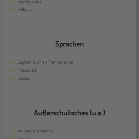
Snowboarden
Volleyball
Sprachen
Englisch (auch als Fremdsprache)
Französisch
Spanisch
Außerschulisches (u.a.)
Amnesty International
Band(s)