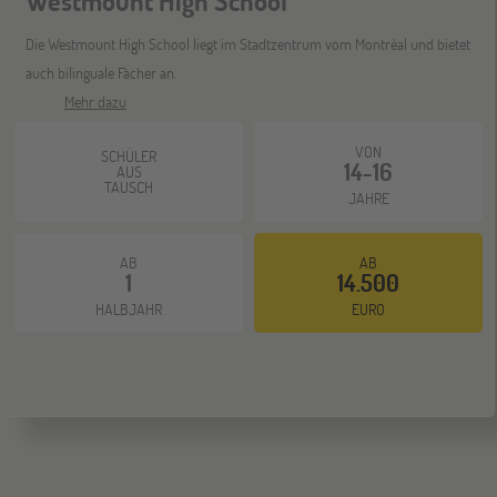
Westmount High School
ONLINE
21
Die Westmount High School liegt im Stadtzentrum vom Montrèal und bietet
DEZ
Schüleraustausch-Infoabend (Ozeanien &
Nordamerika)
auch bilinguale Fächer an.
Mehr dazu
VON
SCHÜLER
14-16
AUS
TAUSCH
JAHRE
AB
AB
1
14.500
HALBJAHR
EURO