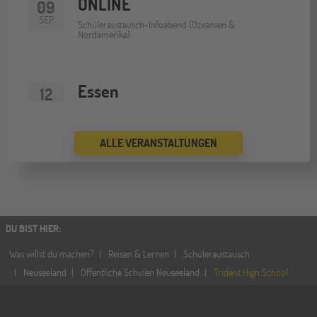
ONLINE
09
SEP
Schüleraustausch-Infoabend (Ozeanien &
Nordamerika)
Essen
12
SEP
Jugendbildungsmesse JuBi
ALLE VERANSTALTUNGEN
ONLINE
16
SEP
Schüleraustausch-Infoabend (Europa)
DU BIST HIER
:
Köln
19
Was willst du machen?
Reisen & Lernen
Schüleraustausch
SEP
Jugendbildungsmesse JuBi
Neuseeland
Öffentliche Schulen Neuseeland
Trident High School