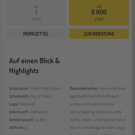
AB
AB
1
8.900
TERM
EURO
MERKZETTEL
ZUR BERATUNG
Auf einen Blick &
Highlights
Schulname:
Trident High School
Besonderheiten:
Hauora-Konzept
Schulbezirk:
Bay of Plenty
(ganzheitliches Wohlbefinden),
Lage:
Kleinstadt
sichere und unterstützende
Unterkunft:
Gastfamilie
Lernumgebung, starke kulturelle
Schüleranzahl:
ca. 850
Vielfalt, Māori- und Pasifika-Kultur
Uniform:
ja
fest im Schulalltag verankert, enge