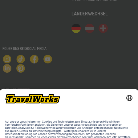
10
OKT
Jugendbildungsmesse JuBi
LÄNDERWECHSEL
ONLINE
14
OKT
Schüleraustausch-Infoabend (Europa)
FOLGE UNS BEI SOCIAL MEDIA
Stuttgart
17
OKT
Jugendbildungsmesse JuBi
NEWSLETTER
ONLINE
28
OKT
Schüleraustausch-Infoabend (Ozeanien)
Bochum
07