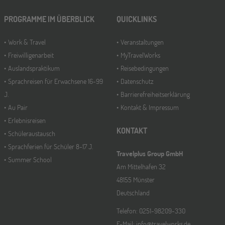
Bremen
19
SEP
PROGRAMME IM ÜBERBLICK
Jugendbildungsmesse JuBi
QUICKLINKS
Work & Travel
Veranstaltungen
Freiwilligenarbeit
MyTravelWorks
Düsseldorf
26
Auslandspraktikum
Reisebedingungen
SEP
Jugendbildungsmesse JuBi
Sprachreisen für Erwachsene 16-99
Datenschutz
J.
Barrierefreiheitserklärung
Au Pair
Kontakt & Impressum
Mannheim
26
Erlebnisreisen
SEP
Jugendbildungsmesse JuBi
KONTAKT
Schüleraustausch
Sprachferien für Schüler 8-17 J.
Travelplus Group GmbH
Summer School
ONLINE
Am Mittelhafen 32
30
SEP
48155 Münster
Schüleraustausch-Infoabend (Nordamerika)
Deutschland
Telefon: 0251-98209-330
Gräfelfing
E-Mail: info@travelworks.de