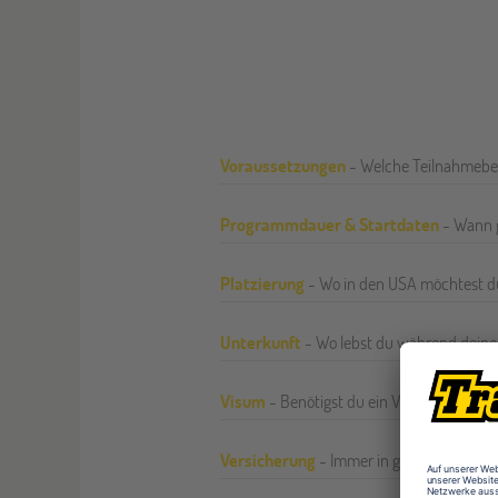
Voraussetzungen
- Welche Teilnahmebe
Programmdauer & Startdaten
- Wann g
Platzierung
- Wo in den USA möchtest d
Unterkunft
- Wo lebst du während deine
Visum
- Benötigst du ein Visum oder nic
Versicherung
- Immer in guten Händen!