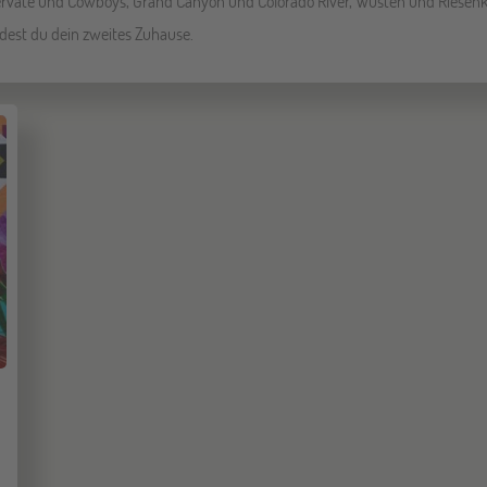
rvate und Cowboys, Grand Canyon und Colorado River, Wüsten und Riesenkak
ndest du dein zweites Zuhause.