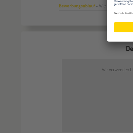
Bewerbungsablauf
- Wie meldest du dic
De
Wir verwenden Dri