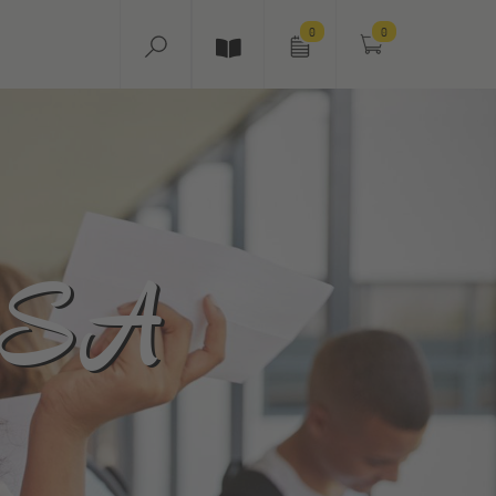
0
0
 USA