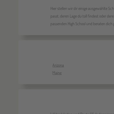
Hier stellen wir dir einige ausgewählte S
passt, deren Lage du toll findest oder d
passenden High School und beraten dich 
Arizona
Maine