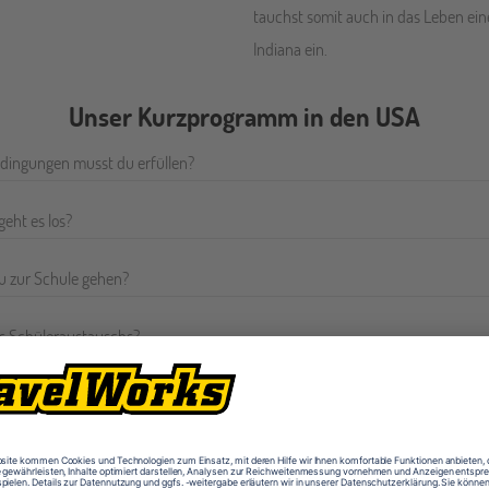
tauchst somit auch in das Leben ein
Indiana ein.
Unser Kurzprogramm in den USA
dingungen musst du erfüllen?
eht es los?
u zur Schule gehen?
s Schüleraustauschs?
ht?