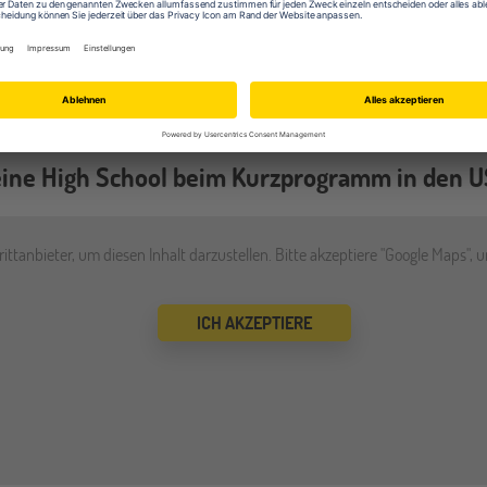
h für deinen Schüleraustausch an?
ine High School beim Kurzprogramm in den 
ttanbieter, um diesen Inhalt darzustellen. Bitte akzeptiere "Google Maps", 
ICH AKZEPTIERE