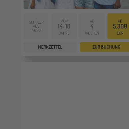
VON
AB
AB
SCHÜLER
14-18
4
5.300
AUS
TAUSCH
JAHRE
WOCHEN
EUR
MERKZETTEL
ZUR BUCHUNG