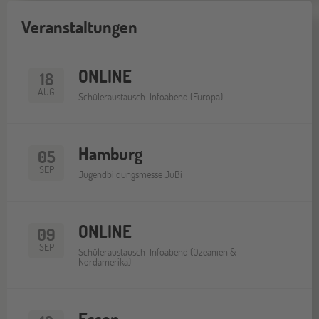
Veranstaltungen
ONLINE
18
AUG
Schüleraustausch-Infoabend (Europa)
Hamburg
05
SEP
Jugendbildungsmesse JuBi
ONLINE
09
SEP
Schüleraustausch-Infoabend (Ozeanien &
Nordamerika)
Essen