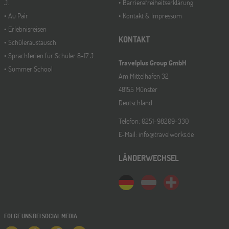
J.
Barrierefreiheitserklärung
Au Pair
Kontakt & Impressum
Erlebnisreisen
ONLINE
11
KONTAKT
Schüleraustausch
NOV
Schüleraustausch-Infoabend (Europa)
Sprachferien für Schüler 8-17 J.
Travelplus Group GmbH
Summer School
Am Mittelhafen 32
48155 Münster
Hannover
14
Deutschland
NOV
Jugendbildungsmesse JuBi
Telefon: 0251-98209-330
E-Mail: info@travelworks.de
Hamburg
14
LÄNDERWECHSEL
NOV
Jugendbildungsmesse JuBi
Münster
21
NOV
FOLGE UNS BEI SOCIAL MEDIA
Jugendbildungsmesse JuBi