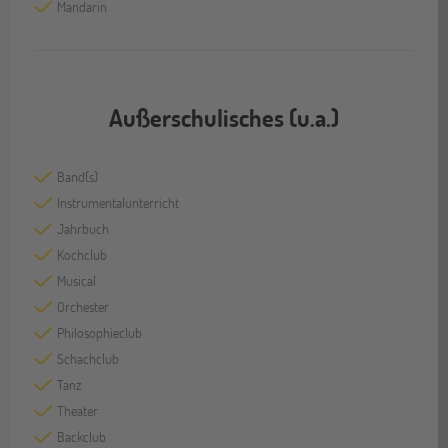
Mandarin
Außerschulisches (u.a.)
Band(s)
Instrumentalunterricht
Jahrbuch
Kochclub
Musical
Orchester
Philosophieclub
Schachclub
Tanz
Theater
Backclub