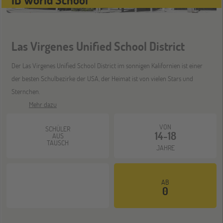
SEP
Jugendbildungsmesse JuBi
Las Virgenes Unified School District
Mannheim
26
SEP
Jugendbildungsmesse JuBi
Der Las Virgenes Unified School District im sonnigen Kalifornien ist einer
der besten Schulbezirke der USA, der Heimat ist von vielen Stars und
Sternchen.
ONLINE
30
Mehr dazu
SEP
Schüleraustausch-Infoabend (Nordamerika)
VON
SCHÜLER
14-18
AUS
TAUSCH
JAHRE
Gräfelfing
10
OKT
Jugendbildungsmesse JuBi
AB
0
ONLINE
14
OKT