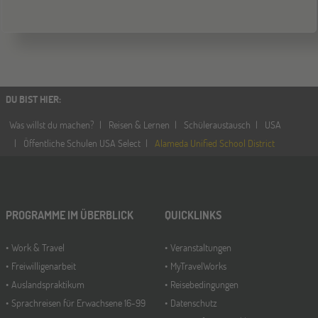
Schüleraustausch-Infoabend (Europa)
Stuttgart
17
OKT
Jugendbildungsmesse JuBi
DU BIST HIER
:
Was willst du machen?
Reisen & Lernen
Schüleraustausch
USA
ONLINE
28
Öffentliche Schulen USA Select
Alameda Unified School District
OKT
Schüleraustausch-Infoabend (Ozeanien)
Bochum
07
PROGRAMME IM ÜBERBLICK
QUICKLINKS
NOV
Jugendbildungsmesse JuBi
Work & Travel
Veranstaltungen
Freiwilligenarbeit
MyTravelWorks
Auslandspraktikum
Reisebedingungen
Berlin
07
Sprachreisen für Erwachsene 16-99
Datenschutz
NOV
Jugendbildungsmesse JuBi