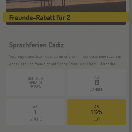
Freunde-Rabatt für 2
Sprachferien Cádiz
Verbringe deine Oster- oder Sommerferien im wunderschönen Cádiz in
Andalusien und freue dich auf Sonne, Strand und Meer!
Mehr dazu
AB
SCHÜLER
13
SPRACH
REISEN
JAHREN
AB
AB
1
1.125
WOCHE
EUR