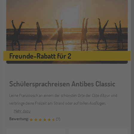
NOV
Jugendbildungsmesse JuBi
Berlin
07
NOV
Jugendbildungsmesse JuBi
Freunde-Rabatt für 2
Hannover
14
NOV
Jugendbildungsmesse JuBi
Schülersprachreisen Antibes Classic
Hamburg
Lerne Französisch an einem der schönsten Orte der Côte d'Azur und
14
NOV
verbringe deine Freizeit am Strand oder auf tollen Ausflügen.
Jugendbildungsmesse JuBi
Mehr dazu
Bewertung:
(
7
)
Münster
21