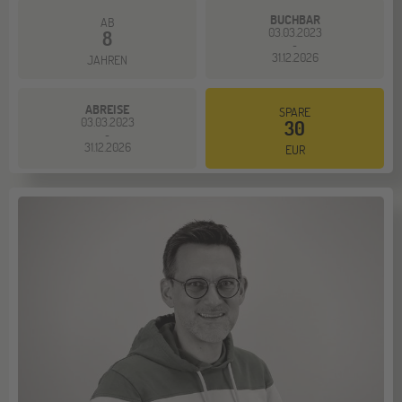
BUCHBAR
AB
03.03.2023
8
-
31.12.2026
JAHREN
ABREISE
SPARE
03.03.2023
30
-
31.12.2026
EUR