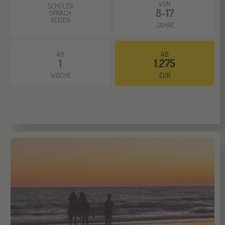
NOV
VON
SCHÜLER
Jugendbildungsmesse JuBi
8-17
SPRACH
REISEN
JAHRE
AB
AB
1
1.275
WOCHE
EUR