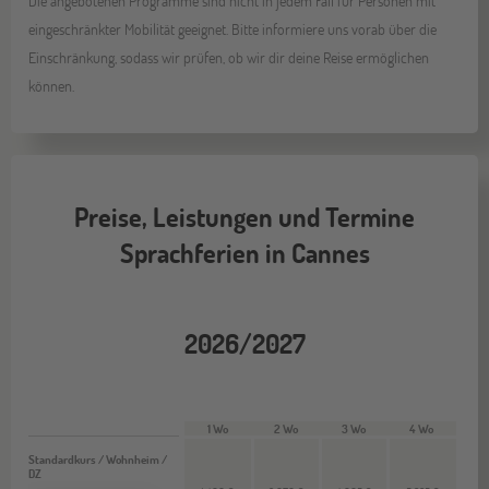
Die angebotenen Programme sind nicht in jedem Fall für Personen mit
eingeschränkter Mobilität geeignet. Bitte informiere uns vorab über die
Einschränkung, sodass wir prüfen, ob wir dir deine Reise ermöglichen
können.
Preise, Leistungen und Termine
Sprachferien in Cannes
2026/2027
1 Wo
2 Wo
3 Wo
4 Wo
Standardkurs / Wohnheim /
DZ