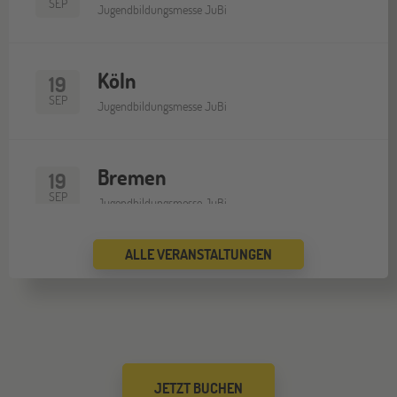
SEP
Jugendbildungsmesse JuBi
Köln
19
SEP
Jugendbildungsmesse JuBi
Bremen
19
SEP
Jugendbildungsmesse JuBi
ALLE VERANSTALTUNGEN
Düsseldorf
26
SEP
Jugendbildungsmesse JuBi
Mannheim
26
JETZT BUCHEN
SEP
Jugendbildungsmesse JuBi