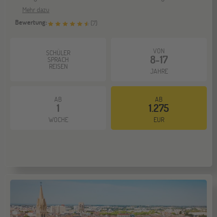
Mehr dazu
Bewertung:
(
7
)
VON
SCHÜLER
8-17
SPRACH
REISEN
JAHRE
AB
AB
1
1.275
WOCHE
EUR