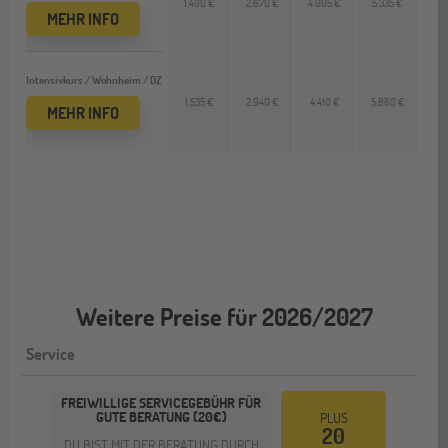
1.400 €
2.670 €
4.005 €
5.335 €
MEHR INFO
Intensivkurs / Wohnheim / DZ
1.535 €
2.940 €
4.410 €
5.880 €
MEHR INFO
Weitere Preise für 2026/2027
Service
FREIWILLIGE SERVICEGEBÜHR FÜR
GUTE BERATUNG (20€)
PLUS
20
DU BIST MIT DER BERATUNG DURCH