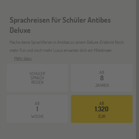
Sprachreisen für Schüler Antibes
Hannover
14
NOV
Deluxe
Jugendbildungsmesse JuBi
Mache deine Sprachferien in Antibes zu einem Deluxe-Erlebnis! Noch
mehr Fun und noch mehr Luxus erwarten dich am Mittelmeer.
Hamburg
14
Mehr dazu
NOV
Jugendbildungsmesse JuBi
AB
SCHÜLER
8
SPRACH
REISEN
JAHREN
Münster
21
NOV
Jugendbildungsmesse JuBi
AB
AB
1
1.320
WOCHE
EUR