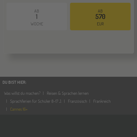
AB
AB
1
570
WOCHE
EUR
DU BIST HIER
:
Was willst du machen?
Reisen & Sprachen lernen
Sprachferien für Schüler 8-17 J.
Französisch
Frankreich
Cannes 16+