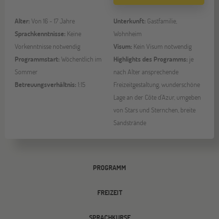
Alter:
Von 16 - 17 Jahre
Unterkunft:
Gastfamilie,
Sprachkenntnisse:
Keine
Wohnheim
Vorkenntnisse notwendig
Visum:
Kein Visum notwendig
Programmstart:
Wöchentlich im
Highlights des Programms:
je
Sommer
nach Alter ansprechende
Betreuungsverhältnis:
1:15
Freizeitgestaltung, wunderschöne
Lage an der Côte d'Azur, umgeben
von Stars und Sternchen, breite
Sandstrände
PROGRAMM
FREIZEIT
SPRACHKURSE