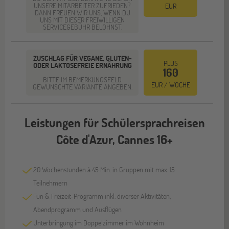
UNSERE MITARBEITER ZUFRIEDEN?
EUR
DANN FREUEN WIR UNS, WENN DU
UNS MIT DIESER FREIWILLIGEN
SERVICEGEBÜHR BELOHNST.
ZUSCHLAG FÜR VEGANE, GLUTEN-
PLUS
ODER LAKTOSEFREIE ERNÄHRUNG
160
BITTE IM BEMERKUNGSFELD
EUR / WOCHE
GEWÜNSCHTE VARIANTE ANGEBEN.
Leistungen für Schülersprachreisen
Côte d'Azur, Cannes 16+
20 Wochenstunden à 45 Min. in Gruppen mit max. 15
Teilnehmern
Fun & Freizeit-Programm inkl. diverser Aktivitäten,
Abendprogramm und Ausflügen
Unterbringung im Doppelzimmer im Wohnheim