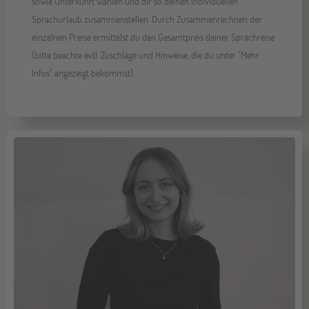
sowie Unterkunft wählen und dir so deinen individuellen
Sprachurlaub zusammenstellen. Durch Zusammenrechnen der
einzelnen Preise ermittelst du den Gesamtpreis deiner Sprachreise
(bitte beachte evtl. Zuschläge und Hinweise, die du unter "Mehr
Infos" angezeigt bekommst).