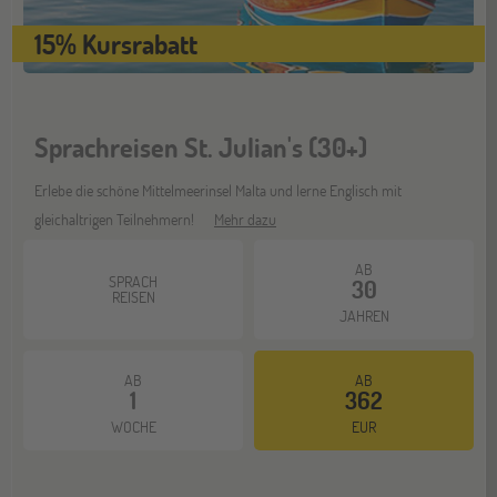
Jugendbildungsmesse JuBi
15% Kursrabatt
Stuttgart
17
OKT
Jugendbildungsmesse JuBi
Sprachreisen St. Julian's (30+)
Erlebe die schöne Mittelmeerinsel Malta und lerne Englisch mit
Bochum
07
gleichaltrigen Teilnehmern!
Mehr dazu
NOV
Jugendbildungsmesse JuBi
AB
SPRACH
30
REISEN
JAHREN
Berlin
07
NOV
Jugendbildungsmesse JuBi
AB
AB
1
362
WOCHE
EUR
Hannover
14
NOV
Jugendbildungsmesse JuBi