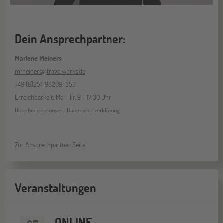
Dein Ansprechpartner:
Marlene Meiners
mmeiners@travelworks.de
+49 (0)251-98209-353
Erreichbarkeit: Mo - Fr, 9 - 17:30 Uhr
Bitte beachte unsere
Datenschutzerklärung
Zur Ansprechpartner Seite
Veranstaltungen
ONLINE