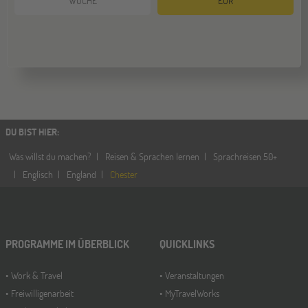
WOCHE
EUR
DU BIST HIER
:
Was willst du machen?
Reisen & Sprachen lernen
Sprachreisen 50+
Englisch
England
Chester
PROGRAMME IM ÜBERBLICK
QUICKLINKS
Work & Travel
Veranstaltungen
Freiwilligenarbeit
MyTravelWorks