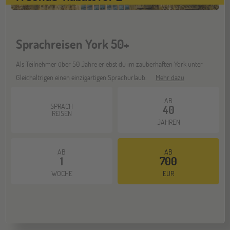
Stuttgart
17
OKT
Jugendbildungsmesse JuBi
Sprachreisen York 50+
Als Teilnehmer über 50 Jahre erlebst du im zauberhaften York unter
Bochum
07
Gleichaltrigen einen einzigartigen Sprachurlaub.
Mehr dazu
NOV
Jugendbildungsmesse JuBi
AB
SPRACH
40
REISEN
JAHREN
Berlin
07
NOV
Jugendbildungsmesse JuBi
AB
AB
1
700
WOCHE
EUR
Hannover
14
NOV
Jugendbildungsmesse JuBi