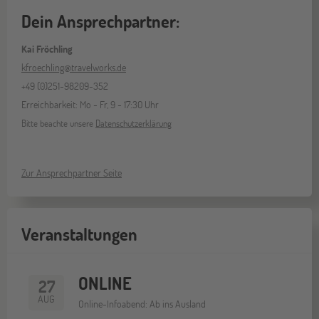
Dein Ansprechpartner:
Kai Fröchling
kfroechling@travelworks.de
+49 (0)251-98209-352
Erreichbarkeit: Mo - Fr, 9 - 17:30 Uhr
Bitte beachte unsere
Datenschutzerklärung
Zur Ansprechpartner Seite
Veranstaltungen
ONLINE
27
AUG
Online-Infoabend: Ab ins Ausland