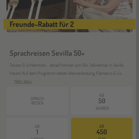
Freunde-Rabatt für 2
Sprachreisen Sevilla 50+
Tanzen & Schlemmen - darauf können sich 50+ Teilnehmer in Sevilla
freuen! Auf dem Programm stehen Weinverkostung, Flamenco & Co.
Mehr dazu
AB
SPRACH
50
REISEN
JAHREN
AB
AB
1
450