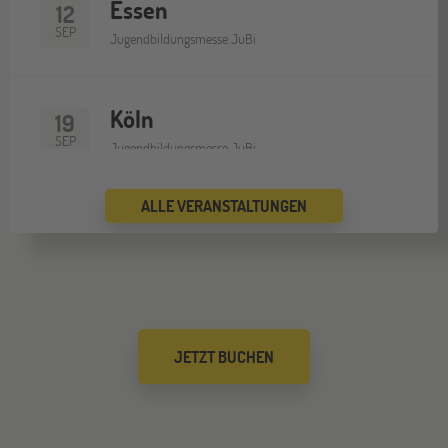
Essen
12
SEP
Jugendbildungsmesse JuBi
Köln
19
SEP
Jugendbildungsmesse JuBi
ALLE VERANSTALTUNGEN
Bremen
19
SEP
Jugendbildungsmesse JuBi
Düsseldorf
26
JETZT BUCHEN
SEP
Jugendbildungsmesse JuBi
Mannheim