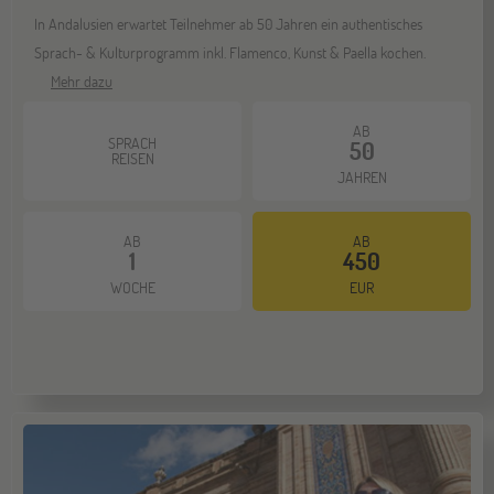
NOV
Jugendbildungsmesse JuBi
In Andalusien erwartet Teilnehmer ab 50 Jahren ein authentisches
Sprach- & Kulturprogramm inkl. Flamenco, Kunst & Paella kochen.
Mehr dazu
Berlin
07
NOV
AB
Jugendbildungsmesse JuBi
SPRACH
50
REISEN
JAHREN
Hannover
14
AB
AB
NOV
1
450
Jugendbildungsmesse JuBi
WOCHE
EUR
Hamburg
14
NOV
Jugendbildungsmesse JuBi
Münster
21
NOV