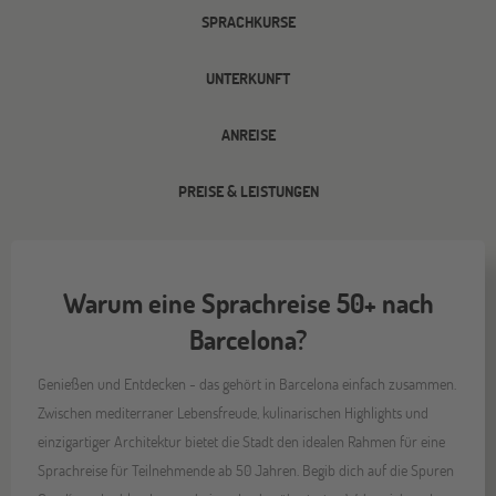
SPRACHKURSE
UNTERKUNFT
ANREISE
PREISE & LEISTUNGEN
Warum eine Sprachreise 50+ nach
Barcelona?
Genießen und Entdecken - das gehört in Barcelona einfach zusammen.
Zwischen mediterraner Lebensfreude, kulinarischen Highlights und
einzigartiger Architektur bietet die Stadt den idealen Rahmen für eine
Sprachreise für Teilnehmende ab 50 Jahren. Begib dich auf die Spuren