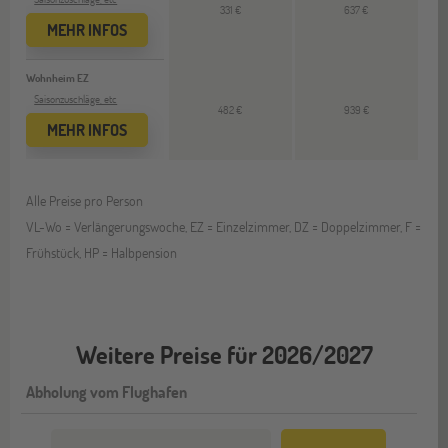
331 €
637 €
MEHR INFOS
Wohnheim EZ
Saisonzuschläge, etc
482 €
939 €
MEHR INFOS
Alle Preise pro Person
VL-Wo = Verlängerungswoche, EZ = Einzelzimmer, DZ = Doppelzimmer, F =
Frühstück, HP = Halbpension
Weitere Preise für 2026/2027
Abholung vom Flughafen