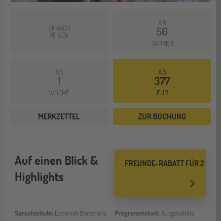
AB
SPRACH
50
REISEN
JAHREN
AB
AB
1
377
WOCHE
EUR
MERKZETTEL
ZUR BUCHUNG
Auf einen Blick &
FREUNDE-RABATT FÜR 2
Highlights
Sprachschule:
Expanish Barcelona
Programmstart:
Ausgewählte