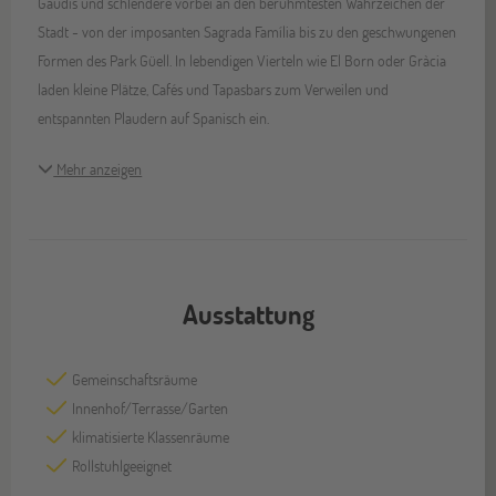
Gaudís und schlendere vorbei an den berühmtesten Wahrzeichen der
Stadt - von der imposanten Sagrada Família bis zu den geschwungenen
Formen des Park Güell. In lebendigen Vierteln wie El Born oder Gràcia
laden kleine Plätze, Cafés und Tapasbars zum Verweilen und
entspannten Plaudern auf Spanisch ein.
Mehr anzeigen
Ausstattung
Gemeinschaftsräume
Innenhof/Terrasse/Garten
klimatisierte Klassenräume
Rollstuhlgeeignet