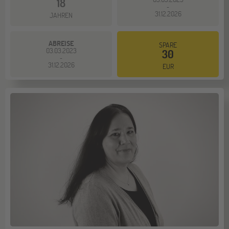
18
-
31.12.2026
JAHREN
ABREISE
SPARE
03.03.2023
30
-
31.12.2026
EUR