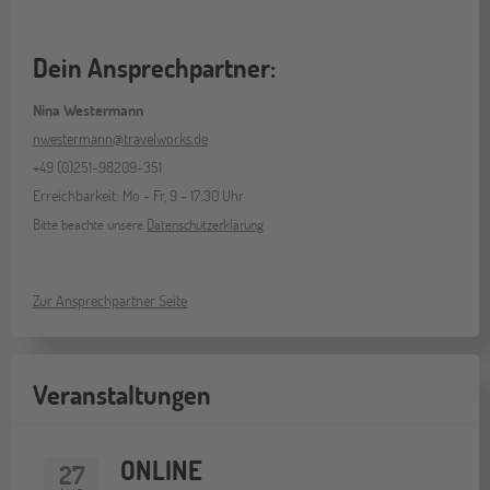
Dein Ansprechpartner:
Nina Westermann
nwestermann@travelworks.de
+49 (0)251-98209-351
Erreichbarkeit: Mo - Fr, 9 - 17:30 Uhr
Bitte beachte unsere
Datenschutzerklärung
Zur Ansprechpartner Seite
Veranstaltungen
ONLINE
27