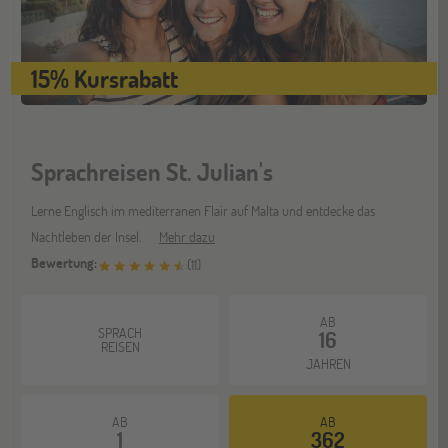
Stuttgart
17
15% Kursrabatt
OKT
Jugendbildungsmesse JuBi
Sprachreisen St. Julian's
Bochum
07
NOV
Jugendbildungsmesse JuBi
Lerne Englisch im mediterranen Flair auf Malta und entdecke das
Nachtleben der Insel.
Mehr dazu
Bewertung:
(
11
)
Berlin
07
NOV
Jugendbildungsmesse JuBi
AB
SPRACH
16
REISEN
JAHREN
Hannover
14
NOV
AB
AB
Jugendbildungsmesse JuBi
1
362