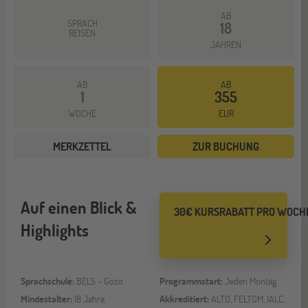
AB
SPRACH
18
REISEN
JAHREN
AB
AB
1
355
WOCHE
EUR
MERKZETTEL
ZUR BUCHUNG
Auf einen Blick &
30€ KURSRABATT PRO WOCH
Highlights
Sprachschule:
BELS - Gozo
Programmstart:
Jeden Montag
Mindestalter:
18 Jahre,
Akkreditiert:
ALTO, FELTOM, IALC,