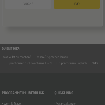
WOCHE
EUR
Hamburg
14
NOV
Jugendbildungsmesse JuBi
Münster
21
NOV
Jugendbildungsmesse JuBi
DU BIST HIER
:
Was willst du machen?
Reisen & Sprachen lernen
Sprachreisen für Erwachsene 16-99 J.
Sprachreisen Englisch
Malta
Gozo
PROGRAMME IM ÜBERBLICK
QUICKLINKS
Work & Travel
Veranstaltungen