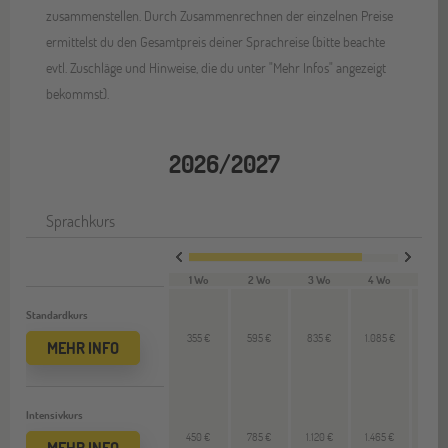
zusammenstellen. Durch Zusammenrechnen der einzelnen Preise
ermittelst du den Gesamtpreis deiner Sprachreise (bitte beachte
evtl. Zuschläge und Hinweise, die du unter "Mehr Infos" angezeigt
bekommst).
2026/2027
Sprachkurs
1 Wo
2 Wo
3 Wo
4 Wo
VL 
Standardkurs
355 €
595 €
835 €
1.085 €
250
MEHR INFO
Intensivkurs
450 €
785 €
1.120 €
1.465 €
345
MEHR INFO