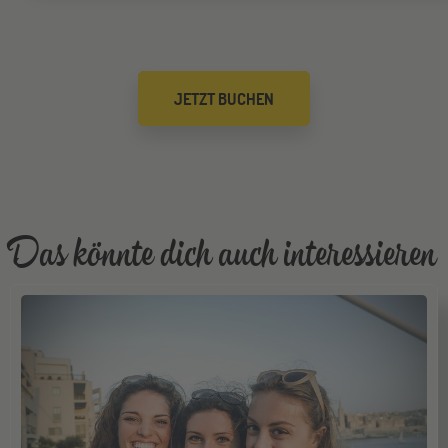
Düsseldorf
26
JETZT BUCHEN
SEP
Jugendbildungsmesse JuBi
Mannheim
26
SEP
Jugendbildungsmesse JuBi
Das könnte dich auch interessieren
ONLINE
29
SEP
Online-Infoabend: Ab ins Ausland
Gräfelfing
10
OKT
Jugendbildungsmesse JuBi