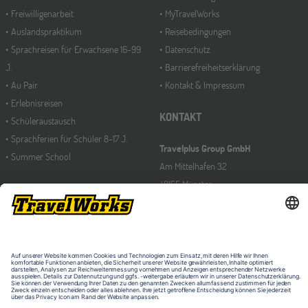
Freiwilligenarbeit
MyTravelWorks
Auslandspraktikum
Reisebedingungen
Sprachreisen für Erwachsene 16-99
Datenschutz
J.
Barrierefreiheitserklärung
Au Pair
Kontakt & Impressum
Erlebnisreisen
KONTAKT
Schüleraustausch
Sprachferien für Schüler 8-17 J.
Travelplus Group GmbH
Summer School
Am Mittelhafen 32
48155 Münster
Deutschland
Telefon: 0251-98209-330
E-Mail: info@travelworks.de
LÄNDERWECHSEL