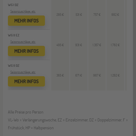
WG I DZ
Saisonzuschläge, etc
295 €
531 €
757 €
982 €
225
MEHR INFOS
WG II EZ
Saisonzuschläge, etc
495 €
931 €
1.357 €
1.782 €
425
MEHR INFOS
WG II DZ
Saisonzuschläge, etc
365 €
671 €
967 €
1.262 €
295
MEHR INFOS
Alle Preise pro Person
VL-Wo = Verlängerungswoche, EZ = Einzelzimmer, DZ = Doppelzimmer, F =
Frühstück, HP = Halbpension