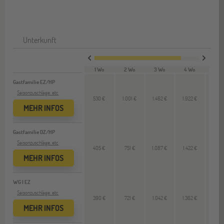
Unterkunft
1 Wo
2 Wo
3 Wo
4 Wo
VL 
Gastfamilie EZ/HP
Saisonzuschläge, etc
530 €
1.001 €
1.462 €
1.922 €
460
MEHR INFOS
Gastfamilie DZ/HP
Saisonzuschläge, etc
405 €
751 €
1.087 €
1.422 €
335
MEHR INFOS
WG I EZ
Saisonzuschläge, etc
390 €
721 €
1.042 €
1.362 €
320
MEHR INFOS