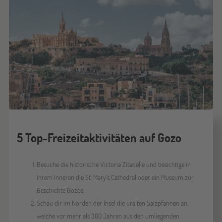
5 Top-Freizeitaktivitäten auf Gozo
Besuche die historische Victoria Zitadelle und besichtige in
ihrem Inneren die St. Mary’s Cathedral oder ein Museum zur
Geschichte Gozos.
Schau dir im Norden der Insel die uralten Salzpfannen an,
welche vor mehr als 300 Jahren aus den umliegenden