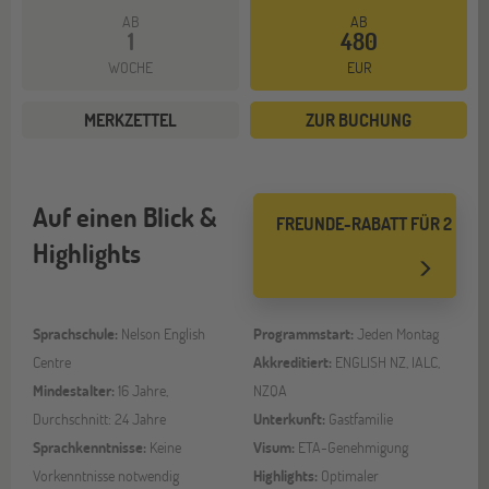
AB
AB
1
480
WOCHE
EUR
MERKZETTEL
ZUR BUCHUNG
Auf einen Blick &
FREUNDE-RABATT FÜR 2
Highlights
Sprachschule:
Nelson English
Programmstart:
Jeden Montag
Centre
Akkreditiert:
ENGLISH NZ, IALC,
Mindestalter:
16 Jahre,
NZQA
Durchschnitt: 24 Jahre
Unterkunft:
Gastfamilie
Sprachkenntnisse:
Keine
Visum:
ETA-Genehmigung
Vorkenntnisse notwendig
Highlights:
Optimaler