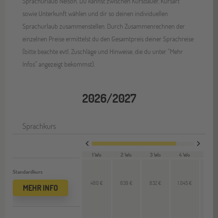
Sprachurlaub Nelson. Du kannst zwischen Kursdauer, Kursart
sowie Unterkunft wählen und dir so deinen individuellen
Sprachurlaub zusammenstellen. Durch Zusammenrechnen der
einzelnen Preise ermittelst du den Gesamtpreis deiner Sprachreise
(bitte beachte evtl. Zuschläge und Hinweise, die du unter "Mehr
Infos" angezeigt bekommst).
2026/2027
Sprachkurs
1 Wo
2 Wo
3 Wo
4 Wo
VL 
Standardkurs
480 €
639 €
832 €
1.045 €
212 
MEHR INFO