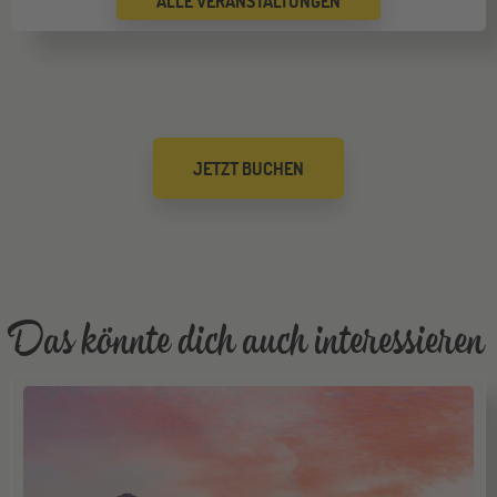
ALLE VERANSTALTUNGEN
Bremen
19
SEP
Jugendbildungsmesse JuBi
Düsseldorf
26
JETZT BUCHEN
SEP
Jugendbildungsmesse JuBi
Mannheim
26
SEP
Jugendbildungsmesse JuBi
Das könnte dich auch interessieren
ONLINE
29
SEP
Online-Infoabend: Ab ins Ausland