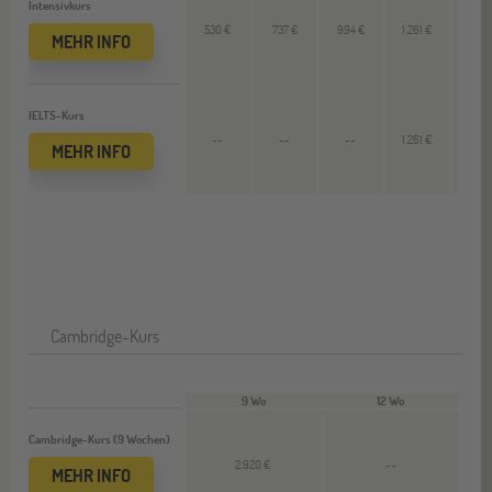
Intensivkurs
530 €
737 €
994 €
1.261 €
266
MEHR INFO
IELTS-Kurs
--
--
--
1.261 €
460
MEHR INFO
Cambridge-Kurs
9 Wo
12 Wo
Cambridge-Kurs (9 Wochen)
2.920 €
--
MEHR INFO