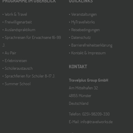
PROGRAMME IM ÜBERBLICK
QUICKLINKS
Work & Travel
Veranstaltungen
Freiwilligenarbeit
MyTravelWorks
Auslandspraktikum
Reisebedingungen
Sprachreisen für Erwachsene 16-99
Datenschutz
J.
Barrierefreiheitserklärung
Au Pair
Kontakt & Impressum
Erlebnisreisen
KONTAKT
Schüleraustausch
Sprachferien für Schüler 8-17 J.
Travelplus Group GmbH
Summer School
Am Mittelhafen 32
48155 Münster
Deutschland
Telefon: 0251-98209-330
E-Mail: info@travelworks.de