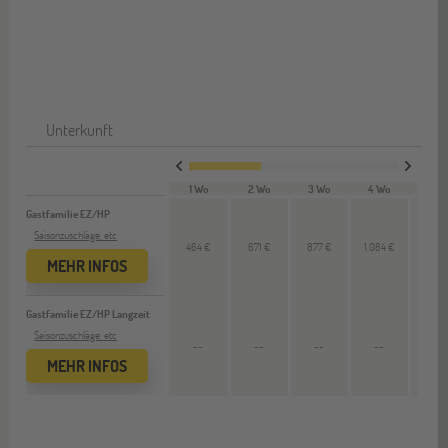
Unterkunft
1 Wo
2 Wo
3 Wo
4 Wo
12 W
Gastfamilie EZ/HP
Saisonzuschläge, etc
464 €
671 €
877 €
1.084 €
--
MEHR INFOS
Gastfamilie EZ/HP Langzeit
Saisonzuschläge, etc
--
--
--
--
3.171
MEHR INFOS