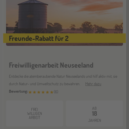
Gräfelfing
10
OKT
Jugendbildungsmesse JuBi
Stuttgart
17
Freunde-Rabatt für 2
OKT
Jugendbildungsmesse JuBi
Freiwilligenarbeit Neuseeland
Bochum
07
NOV
Jugendbildungsmesse JuBi
Entdecke die atemberaubende Natur Neuseelands und hilf aktiv mit, sie
durch Natur- und Umweltschutz zu bewahren.
Mehr dazu
Bewertung:
(
6
)
Berlin
07
NOV
Jugendbildungsmesse JuBi
AB
FREI
18
WILLIGEN
ARBEIT
JAHREN
Hannover