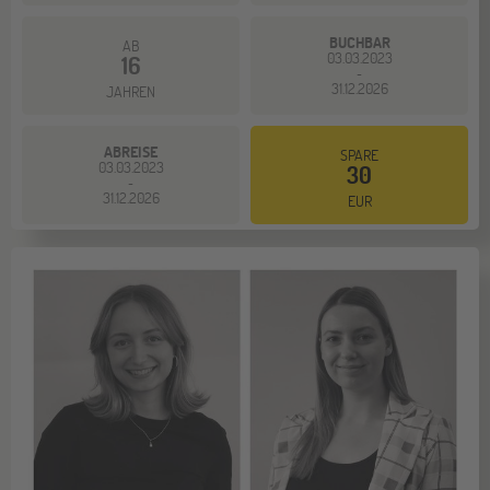
BUCHBAR
AB
03.03.2023
16
-
31.12.2026
JAHREN
ABREISE
SPARE
03.03.2023
30
-
31.12.2026
EUR