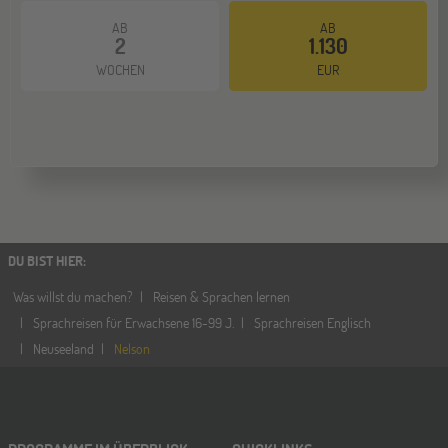
14
NOV
AB
AB
Jugendbildungsmesse JuBi
2
1.130
WOCHEN
EUR
Hamburg
14
NOV
Jugendbildungsmesse JuBi
Münster
21
NOV
Jugendbildungsmesse JuBi
DU BIST HIER
:
Was willst du machen?
Reisen & Sprachen lernen
Sprachreisen für Erwachsene 16-99 J.
Sprachreisen Englisch
Neuseeland
Nelson