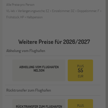
Alle Preise pro Person
VL-Wo = Verlängerungswoche, EZ = Einzelzimmer, DZ = Doppelzimmer, F =
Frühstück, HP = Halbpension
Weitere Preise für 2026/2027
Abholung vom Flughafen
PLUS
ABHOLUNG VOM FLUGHAFEN
55
NELSON
EUR
Rücktransfer zum Flughafen
PLUS
RÜCKTRANSFER ZUM FLUGHAFEN