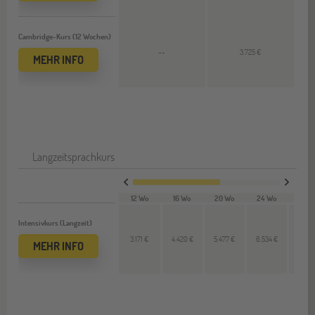
Cambridge-Kurs (12 Wochen)
--
3.725 €
MEHR INFO
Langzeitsprachkurs
12 Wo
16 Wo
20 Wo
24 Wo
28 W
Intensivkurs (Langzeit)
3.171 €
4.420 €
5.477 €
6.534 €
7.591
MEHR INFO