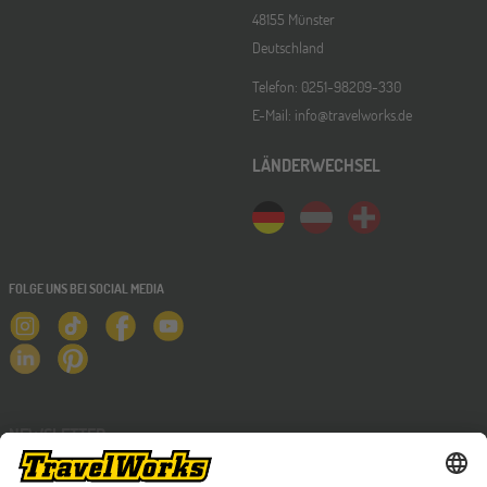
48155 Münster
Deutschland
Telefon: 0251-98209-330
E-Mail: info@travelworks.de
LÄNDERWECHSEL
FOLGE UNS BEI SOCIAL MEDIA
NEWSLETTER