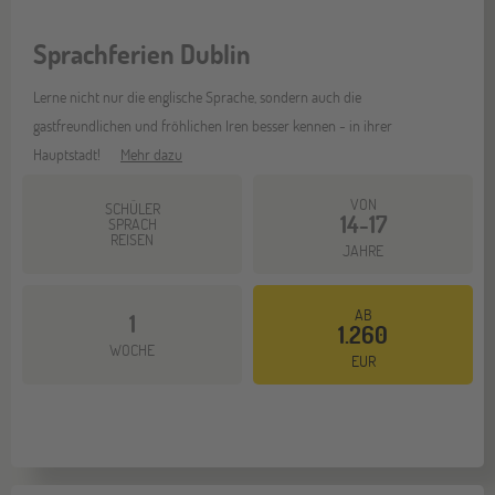
Sprachferien Dublin
Lerne nicht nur die englische Sprache, sondern auch die
gastfreundlichen und fröhlichen Iren besser kennen - in ihrer
Hauptstadt!
Mehr dazu
VON
SCHÜLER
14-17
SPRACH
REISEN
JAHRE
AB
1
1.260
WOCHE
EUR