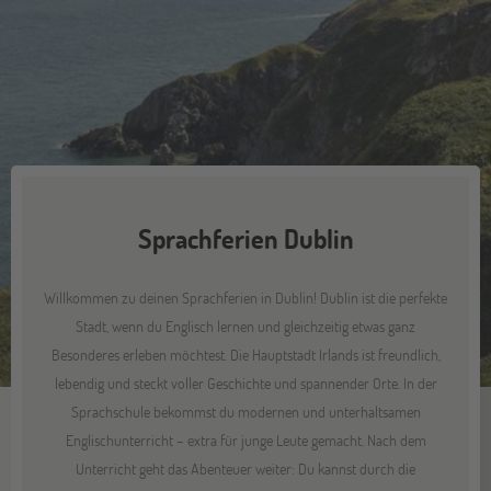
Sprachferien Dublin
Willkommen zu deinen Sprachferien in Dublin! Dublin ist die perfekte
Stadt, wenn du Englisch lernen und gleichzeitig etwas ganz
Besonderes erleben möchtest. Die Hauptstadt Irlands ist freundlich,
lebendig und steckt voller Geschichte und spannender Orte. In der
Sprachschule bekommst du modernen und unterhaltsamen
Englischunterricht – extra für junge Leute gemacht. Nach dem
Unterricht geht das Abenteuer weiter: Du kannst durch die