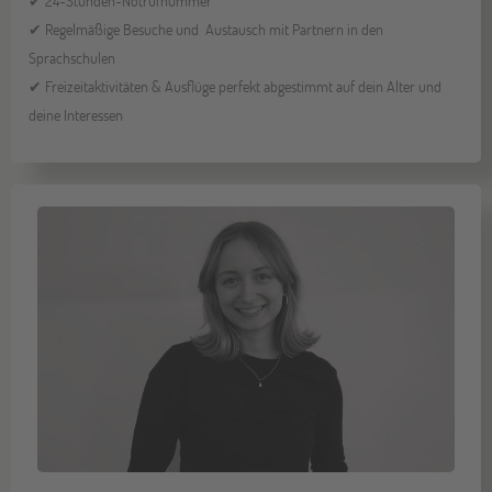
✔ 24-Stunden-Notrufnummer
✔ Regelmäßige Besuche und Austausch mit Partnern in den
Sprachschulen
✔ Freizeitaktivitäten & Ausflüge perfekt abgestimmt auf dein Alter und
deine Interessen