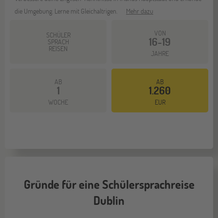
die Umgebung. Lerne mit Gleichaltrigen.
Mehr dazu
VON
SCHÜLER
16-19
SPRACH
REISEN
JAHRE
AB
AB
1
1.260
WOCHE
EUR
Gründe für eine Schülersprachreise
Dublin