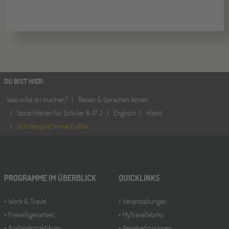
DU BIST HIER
:
Was willst du machen?
Reisen & Sprachen lernen
Sprachferien für Schüler 8-17 J.
Englisch
Irland
Schülersprachreise Dublin
PROGRAMME IM ÜBERBLICK
QUICKLINKS
Work & Travel
Veranstaltungen
Freiwilligenarbeit
MyTravelWorks
Auslandspraktikum
Reisebedingungen