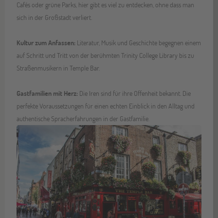
Cafés oder grüne Parks, hier gibt es viel zu entdecken, ohne dass man
sich in der Großstadt verliert.
Kultur zum Anfassen:
Literatur, Musik und Geschichte begegnen einem
auf Schritt und Tritt von der berühmten Trinity College Library bis zu
Straßenmusikern in Temple Bar.
Gastfamilien mit Herz:
Die Iren sind für ihre Offenheit bekannt. Die
perfekte Voraussetzungen für einen echten Einblick in den Alltag und
authentische Spracherfahrungen in der Gastfamilie.