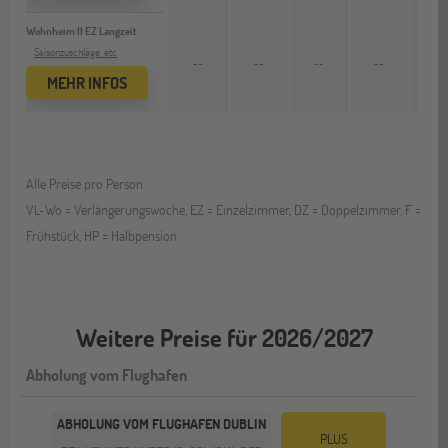
Wohnheim II EZ Langzeit
Saisonzuschläge, etc
--
--
--
--
4.864
MEHR INFOS
Alle Preise pro Person
VL-Wo = Verlängerungswoche, EZ = Einzelzimmer, DZ = Doppelzimmer, F =
Frühstück, HP = Halbpension
Weitere Preise für 2026/2027
Abholung vom Flughafen
ABHOLUNG VOM FLUGHAFEN DUBLIN
PLUS