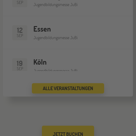
SEP
Jugendbildungsmesse JuBi
Essen
12
SEP
Jugendbildungsmesse JuBi
Köln
19
SEP
Jugendbildungsmesse JuBi
ALLE VERANSTALTUNGEN
Bremen
19
SEP
Jugendbildungsmesse JuBi
Düsseldorf
26
JETZT BUCHEN
SEP