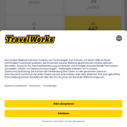
30
REISEN
JAHREN
AB
AB
1
442
WOCHE
EUR