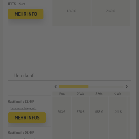
IELTS - Kurs
1.240 €
2.140 €
MEHR INFO
Unterkunft
1 Wo
2 Wo
3 Wo
4 Wo
12 W
Gastfamilie EZ/HP
Saisonzuschläge, etc
393 €
676 €
958 €
1.241 €
--
MEHR INFOS
Gastfamilie DZ/HP
Saisonzuschläge, etc