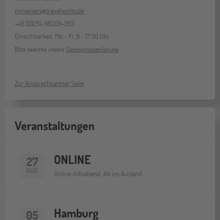
mmeiners@travelworks.de
+49 (0)251-98209-353
Erreichbarkeit: Mo - Fr, 9 - 17:30 Uhr
Bitte beachte unsere
Datenschutzerklärung
Zur Ansprechpartner Seite
Veranstaltungen
ONLINE
27
AUG
Online-Infoabend: Ab ins Ausland
Hamburg
05