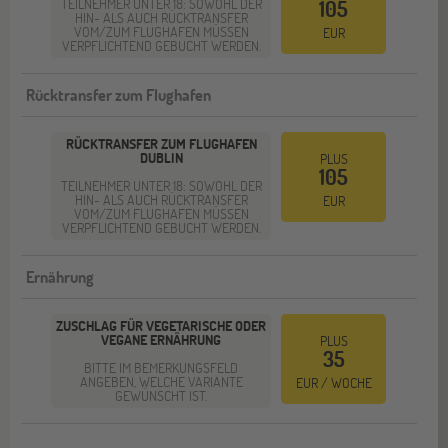
TEILNEHMER UNTER 18: SOWOHL DER
105
HIN- ALS AUCH RÜCKTRANSFER
VOM/ZUM FLUGHAFEN MÜSSEN
EUR
VERPFLICHTEND GEBUCHT WERDEN.
Rücktransfer zum Flughafen
RÜCKTRANSFER ZUM FLUGHAFEN
DUBLIN
PLUS
105
TEILNEHMER UNTER 18: SOWOHL DER
HIN- ALS AUCH RÜCKTRANSFER
EUR
VOM/ZUM FLUGHAFEN MÜSSEN
VERPFLICHTEND GEBUCHT WERDEN.
Ernährung
ZUSCHLAG FÜR VEGETARISCHE ODER
VEGANE ERNÄHRUNG
PLUS
35
BITTE IM BEMERKUNGSFELD
ANGEBEN, WELCHE VARIANTE
EUR / WOCHE
GEWÜNSCHT IST.