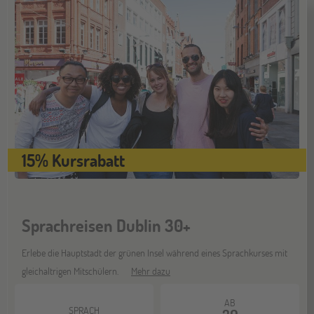
Münster
21
NOV
Jugendbildungsmesse JuBi
15% Kursrabatt
Sprachreisen Dublin 30+
Erlebe die Hauptstadt der grünen Insel während eines Sprachkurses mit
gleichaltrigen Mitschülern.
Mehr dazu
AB
SPRACH