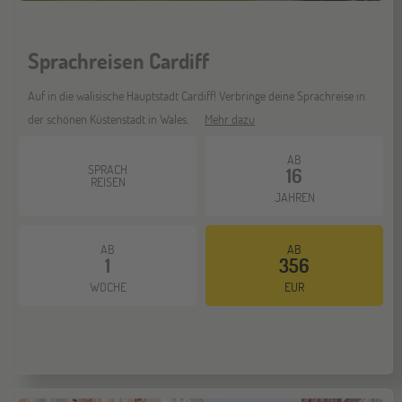
Sprachreisen Cardiff
Bochum
07
NOV
Jugendbildungsmesse JuBi
Auf in die walisische Hauptstadt Cardiff! Verbringe deine Sprachreise in
der schönen Küstenstadt in Wales.
Mehr dazu
Berlin
AB
07
SPRACH
16
NOV
REISEN
Jugendbildungsmesse JuBi
JAHREN
AB
AB
Hannover
14
1
356
NOV
Jugendbildungsmesse JuBi
WOCHE
EUR
Hamburg
14
NOV
Jugendbildungsmesse JuBi