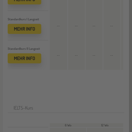
Standardkurs I Langzeit
--
--
--
--
1.900
MEHR INFO
Standardkurs II Langzeit
--
--
--
--
2.140
MEHR INFO
IELTS-Kurs
6 Wo
12 Wo