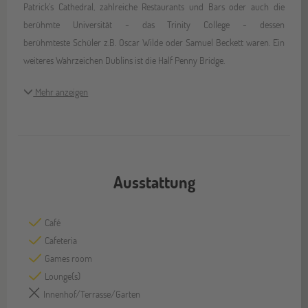
Patrick’s Cathedral, zahlreiche Restaurants und Bars oder auch die
berühmte Universität - das Trinity College - dessen
berühmteste Schüler z.B. Oscar Wilde oder Samuel Beckett waren. Ein
weiteres Wahrzeichen Dublins ist die Half Penny Bridge.
Mehr anzeigen
Ausstattung
Café
Cafeteria
Games room
Lounge(s)
Innenhof/Terrasse/Garten