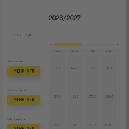
2026/2027
Sprachkurs
1 Wo
2 Wo
3 Wo
4 Wo
12 W
Standardkurs I
270 €
440 €
610 €
780 €
--
MEHR INFO
Standardkurs II
290 €
480 €
670 €
860 €
--
MEHR INFO
Intentsivkurs
350 €
600 €
850 €
1.100 €
--
MEHR INFO