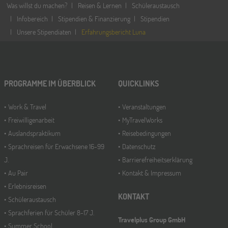
Was willst du machen?
Reisen & Lernen
Schüleraustausch
Infobereich
Stipendien & Finanzierung
Stipendien
Unsere Stipendiaten
Erfahrungsbericht Luna
PROGRAMME IM ÜBERBLICK
QUICKLINKS
Work & Travel
Veranstaltungen
Freiwilligenarbeit
MyTravelWorks
Auslandspraktikum
Reisebedingungen
Sprachreisen für Erwachsene 16-99
Datenschutz
J.
Barrierefreiheitserklärung
Au Pair
Kontakt & Impressum
Erlebnisreisen
KONTAKT
Schüleraustausch
Sprachferien für Schüler 8-17 J.
Travelplus Group GmbH
Summer School