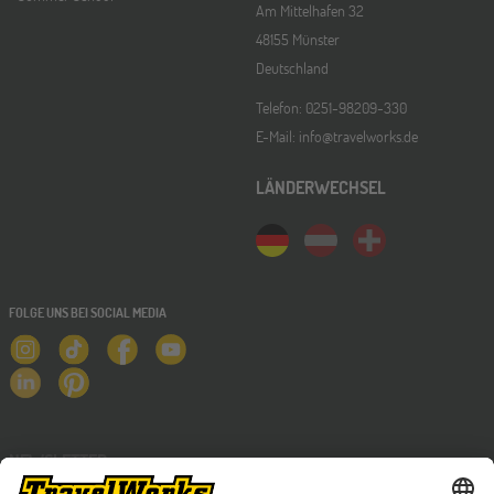
Am Mittelhafen 32
48155 Münster
Deutschland
Telefon: 0251-98209-330
E-Mail: info@travelworks.de
LÄNDERWECHSEL
FOLGE UNS BEI SOCIAL MEDIA
NEWSLETTER