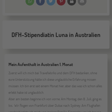
DFH-Stipendiatin Luna in Australien
Mein Aufenthalt in Australien 1. Monat
Zuerst will ich mich bei TravelWorks und dem DFH bedanken, ohne
eure Unterstützung hätte ich diese unglaubliche Erfahrung missen
müssen. Ich bin erst seit einem Monat hier, aber das was ich schon alles
erlebt habe ist unglaublich.
Aber am besten beginne ich von vorne. Am Montag, den 8. Juli, ging es
los. Wir flogen von Frankfurt über Dubai nach Sydney. Am Flughafen
verabschiedete ich mich von meiner Familie. Einerseits war ich traurig