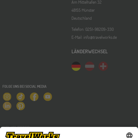
Am Mittelhafen 32
48155 Münster
Deutschland
Telefon: 0251-98209-330
E-Mail: info@travelworks.de
LÄNDERWECHSEL
FOLGE UNS BEI SOCIAL MEDIA
NEWSLETTER