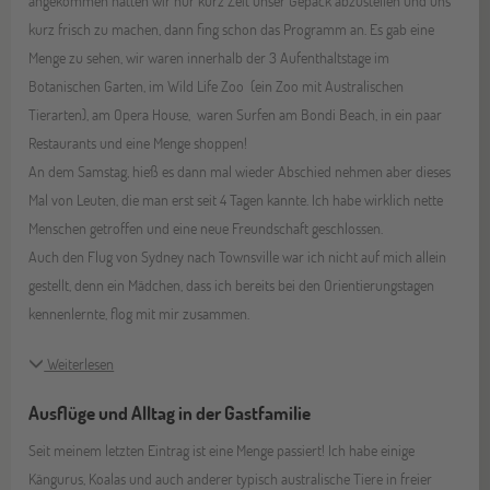
angekommen hatten wir nur kurz Zeit unser Gepäck abzustellen und uns
kurz frisch zu machen, dann fing schon das Programm an. Es gab eine
Menge zu sehen, wir waren innerhalb der 3 Aufenthaltstage im
Botanischen Garten, im Wild Life Zoo (ein Zoo mit Australischen
Tierarten), am Opera House, waren Surfen am Bondi Beach, in ein paar
Restaurants und eine Menge shoppen!
An dem Samstag, hieß es dann mal wieder Abschied nehmen aber dieses
Mal von Leuten, die man erst seit 4 Tagen kannte. Ich habe wirklich nette
Menschen getroffen und eine neue Freundschaft geschlossen.
Auch den Flug von Sydney nach Townsville war ich nicht auf mich allein
gestellt, denn ein Mädchen, dass ich bereits bei den Orientierungstagen
kennenlernte, flog mit mir zusammen.
Weiterlesen
Ausflüge und Alltag in der Gastfamilie
Seit meinem letzten Eintrag ist eine Menge passiert! Ich habe einige
Kängurus, Koalas und auch anderer typisch australische Tiere in freier