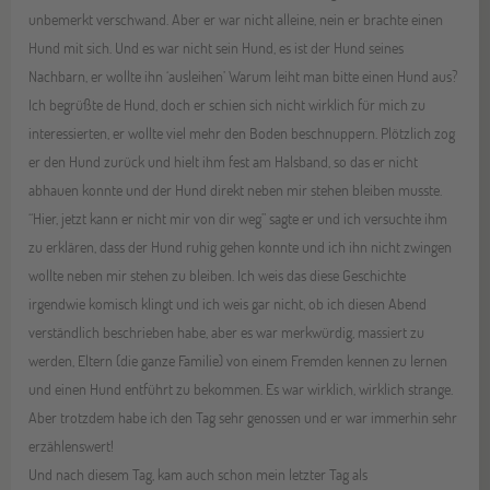
unbemerkt verschwand. Aber er war nicht alleine, nein er brachte einen
Hund mit sich. Und es war nicht sein Hund, es ist der Hund seines
Nachbarn, er wollte ihn ‘ausleihen’ Warum leiht man bitte einen Hund aus?
Ich begrüßte de Hund, doch er schien sich nicht wirklich für mich zu
interessierten, er wollte viel mehr den Boden beschnuppern. Plötzlich zog
er den Hund zurück und hielt ihm fest am Halsband, so das er nicht
abhauen konnte und der Hund direkt neben mir stehen bleiben musste.
“Hier, jetzt kann er nicht mir von dir weg” sagte er und ich versuchte ihm
zu erklären, dass der Hund ruhig gehen konnte und ich ihn nicht zwingen
wollte neben mir stehen zu bleiben. Ich weis das diese Geschichte
irgendwie komisch klingt und ich weis gar nicht, ob ich diesen Abend
verständlich beschrieben habe, aber es war merkwürdig, massiert zu
werden, Eltern (die ganze Familie) von einem Fremden kennen zu lernen
und einen Hund entführt zu bekommen. Es war wirklich, wirklich strange.
Aber trotzdem habe ich den Tag sehr genossen und er war immerhin sehr
erzählenswert!
Und nach diesem Tag, kam auch schon mein letzter Tag als