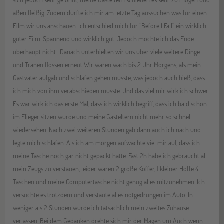
aßen fleißig. Zudem durfte ich mir am letzte Tag aussuchen was für einen
Film wir uns anschauen. Ich entschied mich für “Before I Fall” ein wirklich
guter Film. Spannend und wirklich gut. Jedoch mochte ich das Ende
überhaupt nicht. Danach unterhielten wir uns über viele weitere Dinge
und Tränen flossen erneut Wir waren wach bis 2 Uhr Morgens, als mein
Gastvater aufgab und schlafen gehen musste, was jedoch auch hieß, dass
ich mich von ihm verabschieden musste. Und das viel mir wirklich schwer.
Es war wirklich das erste Mal, dass ich wirklich begriff, dass ich bald schon
im Flieger sitzen würde und meine Gasteltern nicht mehr so schnell
wiedersehen. Nach zwei weiteren Stunden gab dann auch ich nach und
legte mich schlafen. Als ich am morgen aufwachte viel mir auf, dass ich
meine Tasche noch gar nicht gepackt hatte. Fast 2h habe ich gebraucht all
mein Zeugs zu verstauen, leider waren 2 große Koffer, 1 kleiner Hoffe 4
Taschen und meine Computertasche nicht genug alles mitzunehmen. Ich
versuchte es trotzdem und verstaute alles notgedrungen im Auto. In
weniger als 2 Stunden würde ich tatsächlich mein zweites Zuhause
verlassen. Bei dem Gedanken drehte sich mir der Magen um Auch wenn