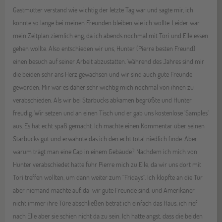
Gastmutter verstand wie wichtig der letzte Tag war und sagte mir, ich
könnte so lange bei meinen Freunden bleiben wie ich wollte. Leider war
mein Zeitplan ziemlich eng, da ich abends nochmal mit Tori und Elle essen
gehen wollte. Also entschieden wir uns, Hunter (Pierre besten Freund)
einen besuch auf seiner Arbeit abzustatten. Während des Jahres sind mir
die beiden sehr ans Herz gewachsen und wir sind auch gute Freunde
geworden. Mir war es daher sehr wichtig mich nochmal von ihnen zu
verabschieden. Als wir bei Starbucks abkamen begrüßte und Hunter
freudig. Wir setzen und an einen Tisch und er gab uns kostenlose ’Samples’
aus. Es hat echt spaß gemacht. Ich machte einen Kommentar über seinen
Starbucks gut und erwähnte das ich den echt total niedlich finde. Aber
warum trägt man eine Cap in einem Gebäude? Nachdem ich mich von
Hunter verabschiedet hatte fuhr Pierre mich zu Elle, da wir uns dort mit
Tori treffen wollten, um dann weiter zum “Fridays”. Ich klopfte an die Tür
aber niemand machte auf, da wir gute Freunde sind, und Amerikaner
nicht immer ihre Türe abschließen betrat ich einfach das Haus, ich rief
nach Elle aber sie schien nicht da zu sein. Ich hatte angst, dass die beiden