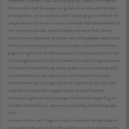
umarmten uns erneut. Unser Abschied ging noch weiter 20 Minuten bis
Pierre aus dem Auto Ausstieg um zu gucken ob wir okay sind. Nachdem
wir fertig waren uns zu umarmen und zu weinen ging ich mit Pierre mit
und gemeinsam fuhren wir zu Hunter nachhause. Dort verabschiedete ich
mich von Hunters Bruder, seiner Schwester und seiner Mom. Danach
fuhren wir in ein Restaurant, da Hunter noch nichts gegessen hatte. Später
fuhren wir noch einwenig umher bis wir wieder zurück zu Hunters Haus
gingen. Dort gab er mir ein kleines Geschenk. Einen Starbuckshut. Ich hab
mich total gefreut und mic bei ihm bedankt. Ich hätte nicht gedacht das er
mir tatsächlich einen mitbringt. Später spielten wir noch einwenig XBOX
und unterhielten uns über dies und das. Ich versuchte ihm schwere
Deutsche Wörter bei zu bringen und er mir englische. Es war echt super
witzig. Dann um etwa 1Uhr morgens musste ich darauf bestehen
nachhause zu gehen,da ich ja in wenigen Stunden einen langen Flug vor
mir hatte. Die Rückfahrt zu Janine war auch spaßig und Hunter googlte
schon
für Pierre und ihn nach Flügen um mich zu besuchen. Darüber habe ich
mich wirklich sehr gefreut. Ich hoffe wirklich das sie mich bald besuchen.