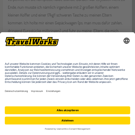
Ende, nun musste ich nämlich irgendwie mit 2 großen Koffern, einem
kleinen Koffer und einer 17kg!! schweren Tasche zu meinen Eltern
kommen. Ich holte mir einen Gepäckwagen (ps. man muss dafür zahlen,
dringend Eurostücke mitbringen) und fuhr zu meine Eltern, die mich
schon freudig mit Schildern begrüßten. Auf den Schildern stand nicht
sowas wie “Wir habe dich vermisst” oder “Lieblingstochter”, nein, es
Wortwörtlich “Shit she is back”. Jap. Ich ich fand die Schilder so süß und
viel meiner Mama und meinem Stiefvater gleich in die Arme, selbst mein
Bruder überraschte mich an Flughafen. Mein Stiefvater nahm mir die
Koffer ab und erschöpft gingen wir zum Auto. Mama belöcherte mich mit
Fragen und ich hatte keine Chance auch nur eine Sekunde meine Augen
zu schließen, jedoch freute ich mich auch wirklich sehr sie wieder zu
sehen. Eine kleine Überraschung gab es zuhause noch. Und zwar hat
meine Mama ein Meter Langes Plakat an unseren Zaun geklebt mit der
Aufschrift “Shit she is back”. So wusste also die ganze Nachbarschaft das
ich wieder zurück bin. Ich war wirklich sehr dankbar. Ich begrüßte meinen
Hund voller Vorfreude, war jedoch enttäuscht, dass er mich anscheinend