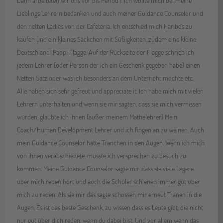
Dann arbeiteten wir uns vor bis Period 1. Ich wollte mich bei meine
Lieblings Lehrern bedanken und auch meiner Guidance Counselor und
den netten Ladies von der Cafeteria. Ich entschied mich Haribos zu
kaufen und ein kleines Säckchen mit Süßigkeiten, zudem eine kleine
Deutschland-Papp-Flagge. Auf der Rückseite der Flagge schrieb ich
jedem Lehrer (oder Person der ich ein Geschenk gegeben habe) einen
Netten Satz oder was ich besonders an dem Unterricht mochte etc.
Alle haben sich sehr gefreut und appreciate it. Ich habe mich mit vielen
Lehrern unterhalten und wenn sie mir sagten, dass sie mich vermissen
würden, glaubte ich ihnen (außer meinem Mathelehrer) Mein
Coach/Human Development Lehrer und ich fingen an zu weinen. Auch
mein Guidance Counselor hatte Tränchen in den Augen. Wenn ich mich
von ihnen verabschiedete, musste ich versprechen zu besuch zu
kommen. Meine Guidance Counselor sagte mir, dass sie viele Legere
über mich reden hört und auch die Schüler schienen immer gut über
mich zu reden. Als sie mir das sagte schossen mir erneut Tränen in die
Augen. Es ist das beste Geschenk, zu wissen dass es Leute gibt, die nicht
nur gut über dich reden, wenn du dabei bist. Und vor allem wenn das