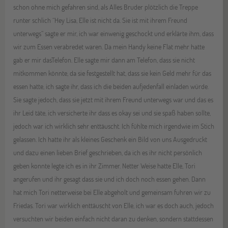
schon ohne mich gefahren sind, als Alles Bruder plötzlich die Treppe
runter schlich “Hey Lisa, Elle ist nicht da. Sie ist mit ihrem Freund
unterwegs” sagte er mir, ich war einwenig geschockt und erklärte ihm, dass
wir zum Essen verabredet waren. Da mein Handy keine Flat mehr hatte
gab er mir dasTelefon. Elle sagte mir dann am Telefon, dass sie nicht
mitkommen könnte, da sie festgestellt hat, dass sie kein Geld mehr für das
essen hatte, ich sagte ihr, dass ich die beiden aufjedenfall einladen würde.
Sie sagte jedoch, dass sie jetzt mit ihrem Freund unterwegs war und das es
ihr Leid täte, ich versicherte ihr dass es okay sei und sie spaß haben sollte,
jedoch war ich wirklich sehr enttäuscht. Ich fühlte mich irgendwie im Stich
gelassen. Ich hatte ihr als kleines Geschenk ein Bild von uns Ausgedruckt
und dazu einen lieben Brief geschrieben, da ich es ihr nicht persönlich
geben konnte legte ich es in ihr Zimmer. Netter Weise hatte Elle, Tori
angerufen und ihr gesagt dass sie und ich doch noch essen gehen. Dann
hat mich Tori netterweise bei Elle abgeholt und gemeinsam fuhren wir zu
Friedas. Tori war wirklich enttäuscht von Elle, ich war es doch auch, jedoch
versuchten wir beiden einfach nicht daran zu denken, sondern stattdessen