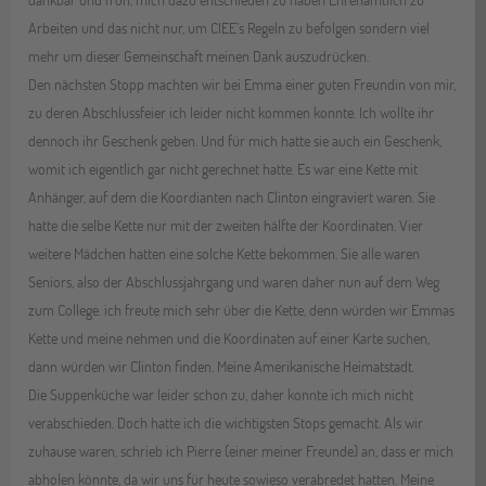
Arbeiten und das nicht nur, um CIEE’s Regeln zu befolgen sondern viel
mehr um dieser Gemeinschaft meinen Dank auszudrücken.
Den nächsten Stopp machten wir bei Emma einer guten Freundin von mir,
zu deren Abschlussfeier ich leider nicht kommen konnte. Ich wollte ihr
dennoch ihr Geschenk geben. Und für mich hatte sie auch ein Geschenk,
womit ich eigentlich gar nicht gerechnet hatte. Es war eine Kette mit
Anhänger, auf dem die Koordianten nach Clinton eingraviert waren. Sie
hatte die selbe Kette nur mit der zweiten hälfte der Koordinaten. Vier
weitere Mädchen hatten eine solche Kette bekommen. Sie alle waren
Seniors, also der Abschlussjahrgang und waren daher nun auf dem Weg
zum College. ich freute mich sehr über die Kette, denn würden wir Emmas
Kette und meine nehmen und die Koordinaten auf einer Karte suchen,
dann würden wir Clinton finden. Meine Amerikanische Heimatstadt.
Die Suppenküche war leider schon zu, daher konnte ich mich nicht
verabschieden. Doch hatte ich die wichtigsten Stops gemacht. Als wir
zuhause waren, schrieb ich Pierre (einer meiner Freunde) an, dass er mich
abholen könnte, da wir uns für heute sowieso verabredet hatten. Meine