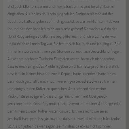
Und auch Elle, Tori, Janine und meine Gastfamilie sind herzlich bei mir
eingeladen. Als ich ins Haus rein ging sah ich Janine schlafend auf der
Couch. Sie hatte angeben auf mich gewartet, es war wirklich sehr lieb von
ihr und darüber habe ich mich auch sehr gefreut! Sie wachte auf, da der
Hund Ruby anfing zu bellen, sie begrüßte mich und ich erzählte ihr wie
unglaublich toll mein Tag war. Sie freute sich für mich und ich ging zu Bett.
Immerhin würde ich in wenigen Stunden zurück nach Deutschland fliegen.
Als wir am nächsten Tag beim Flughafen waren, hatte ich nicht geahnt,
dass es noch ein großes Problem geben wird. Ich hatte ja vorhin erwähnt,
dass ich ein kleines bisschen zuviel Gepäck hatte. Irgendwie hatte ich es
dann doch geschafft, mich noch von einigen Gepäckstücken zu trennen
und einiges in den Koffer zu quetschen. Anscheinend sind meine
Packkünste so ausgereift, dass ich gar nicht mehr mit Übergepäck
gerechnet habe. Meine Gastmutter hatte zurvor mit meiner Airline geredet,
damit mein zweiter Koffer kostenlos wird. Ich weis nicht wie sie es
geschafft hast, jedoch sagte man ihr, dass der zweite Koffer auch kostenlos
ist. Als ich jedoch da war sagten sie mir, dass da etwas nicht stimmen