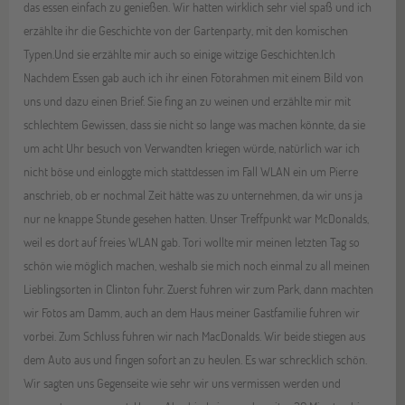
das essen einfach zu genießen. Wir hatten wirklich sehr viel spaß und ich
erzählte ihr die Geschichte von der Gartenparty, mit den komischen
Typen.Und sie erzählte mir auch so einige witzige Geschichten.Ich
Nachdem Essen gab auch ich ihr einen Fotorahmen mit einem Bild von
uns und dazu einen Brief. Sie fing an zu weinen und erzählte mir mit
schlechtem Gewissen, dass sie nicht so lange was machen könnte, da sie
um acht Uhr besuch von Verwandten kriegen würde, natürlich war ich
nicht böse und einloggte mich stattdessen im Fall WLAN ein um Pierre
anschrieb, ob er nochmal Zeit hätte was zu unternehmen, da wir uns ja
nur ne knappe Stunde gesehen hatten. Unser Treffpunkt war McDonalds,
weil es dort auf freies WLAN gab. Tori wollte mir meinen letzten Tag so
schön wie möglich machen, weshalb sie mich noch einmal zu all meinen
Lieblingsorten in Clinton fuhr. Zuerst fuhren wir zum Park, dann machten
wir Fotos am Damm, auch an dem Haus meiner Gastfamilie fuhren wir
vorbei. Zum Schluss fuhren wir nach MacDonalds. Wir beide stiegen aus
dem Auto aus und fingen sofort an zu heulen. Es war schrecklich schön.
Wir sagten uns Gegenseite wie sehr wir uns vermissen werden und