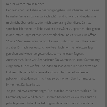
mir, ihr werdet Familie bleiben.
Den restlichen Tag ließen wir es ruhig angehen und schauten uns nur eine
Fernseher Serie an. Es war wirklich schön und ich war dankbar, dass sie
mich nicht überforderte oder mich dazu drang über dieses Jahr zu
sprechen. Ich meine, ich liebe es über dieses Jahr zu sprechen, aber genau
in den letzten Tagen ist man sehr empfindlich und es ist wie eine offene
Wunde. Wenn man daran denkt tut es weh. Es hört sich sehr theatralisch
an, aber für mich war es so. Ich wollte einfach nur meine letzten Tage
genießen und wieder vergessen, dass es meine letzen Tage als
Austauschschülerin war. Am nächsten Tag waren wir zu einer Gartenparty
eingeladen, zu der wir fast 2 Stunden zu spät kamen. Ich habe extra eine
Erdbeerrolle gemacht (so eine die ich auch für meine Gastfamilie
gebacken habe), damit ich nicht wie so Schnorrer rüber komme. Es ist
immer nett Dankbarkeit zu
zeigen und etwas mitzubringen. Die Leute freuen sich echt wirklich. Die
Gartenparty war wirklich nett! Es waren besonders viele ältere Leute da,
jedoch genoss ich die Unterhaltung mit ihnen sehr. Jedoch wurde der