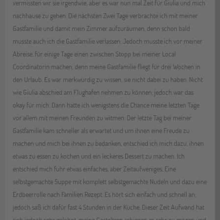
vermissten wir sie irgendwie, aber es war nun mal Zeit für Giulia und mich
nachhause zu gehen. Die nächsten Zwei Tage verbrachte ich mit meiner
Gastfamilie und damit mein Zimmer aufzuräumen, denn schon bald
musste auch ich die Gastfamilie verlassen. Jedoch musste ich vor meiner
Abreise, für einige Tage einen zwischen Stopp bei meiner Local
Coordinatorin machen, denn meine Gastfamilie fliegt für drei Wochen in
den Urlaub. Es war merkwürdig zu wissen, sie nicht dabei zu haben. Nicht
wie Giulia abschied am Flughafen nehmen zu können, jedoch war das
okay für mich. Dann hatte ich wenigstens die Chance meine letzten Tage
vor allem mit meinen Freunden zu witmen. Der letzte Tag bei meiner
Gastfamilie kam schneller als erwartet und um ihnen eine Freude zu
machen und mich bei ihnen zu bedanken, entschied ich mich dazu, ihnen
etwas zu essen zu kochen und ein leckeres Dessert zu machen. Ich
entschied mich fuhr etwas einfaches, aber Zeitaufweniges. Eine
selbstgemachte Suppe mit komplett selbstgemachte Nudeln und dazu eine
Erdbeerrolle nach Familien Rezept. Es hört sich einfach und schnell an,
jedoch saß ich dafür fast 4 Stunden in der Küche. Dieser Zeit Aufwand hat
sich jedoch sehr gelohnt, meine Gasteltern schienen es sehr zu mögen und