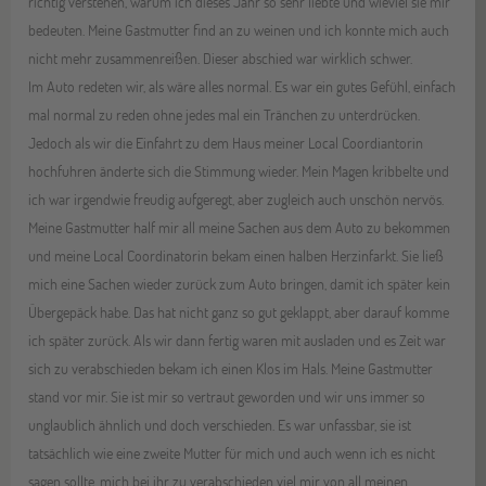
richtig verstehen, warum ich dieses Jahr so sehr liebte und wieviel sie mir
bedeuten. Meine Gastmutter find an zu weinen und ich konnte mich auch
nicht mehr zusammenreißen. Dieser abschied war wirklich schwer.
Im Auto redeten wir, als wäre alles normal. Es war ein gutes Gefühl, einfach
mal normal zu reden ohne jedes mal ein Tränchen zu unterdrücken.
Jedoch als wir die Einfahrt zu dem Haus meiner Local Coordiantorin
hochfuhren änderte sich die Stimmung wieder. Mein Magen kribbelte und
ich war irgendwie freudig aufgeregt, aber zugleich auch unschön nervös.
Meine Gastmutter half mir all meine Sachen aus dem Auto zu bekommen
und meine Local Coordinatorin bekam einen halben Herzinfarkt. Sie ließ
mich eine Sachen wieder zurück zum Auto bringen, damit ich später kein
Übergepäck habe. Das hat nicht ganz so gut geklappt, aber darauf komme
ich später zurück. Als wir dann fertig waren mit ausladen und es Zeit war
sich zu verabschieden bekam ich einen Klos im Hals. Meine Gastmutter
stand vor mir. Sie ist mir so vertraut geworden und wir uns immer so
unglaublich ähnlich und doch verschieden. Es war unfassbar, sie ist
tatsächlich wie eine zweite Mutter für mich und auch wenn ich es nicht
sagen sollte, mich bei ihr zu verabschieden viel mir von all meinen