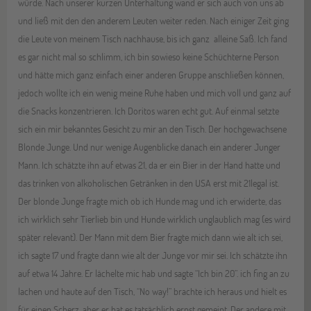
würde. Nach unserer kurzen Unterhaltung wand er sich auch von uns ab
und ließ mit den den anderem Leuten weiter reden. Nach einiger Zeit ging
die Leute von meinem Tisch nachhause, bis ich ganz alleine Saß. Ich fand
es gar nicht mal so schlimm, ich bin sowieso keine Schüchterne Person
und hätte mich ganz einfach einer anderen Gruppe anschließen können,
jedoch wollte ich ein wenig meine Ruhe haben und mich voll und ganz auf
die Snacks konzentrieren. Ich Doritos waren echt gut. Auf einmal setzte
sich ein mir bekanntes Gesicht zu mir an den Tisch. Der hochgewachsene
Blonde Junge. Und nur wenige Augenblicke danach ein anderer Junger
Mann. Ich schätzte ihn auf etwas 21, da er ein Bier in der Hand hatte und
das trinken von alkoholischen Getränken in den USA erst mit 21legal ist.
Der blonde Junge fragte mich ob ich Hunde mag und ich erwiderte, das
ich wirklich sehr Tierlieb bin und Hunde wirklich unglaublich mag (es wird
später relevant). Der Mann mit dem Bier fragte mich dann wie alt ich sei,
ich sagte 17 und fragte dann wie alt der Junge vor mir sei. Ich schätzte ihn
auf etwa 14 Jahre. Er lächelte mic hab und sagte “Ich bin 20”. ich fing an zu
lachen und haute auf den Tisch, “No way!” brachte ich heraus und hielt es
für einen Scherz, aber er hat es tatsächlich ernst gemeint. Der andere mit