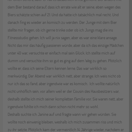
dem Bier bestand darauf, dass ich errate wie alt er seine, eben wegen des
Biers schätzte schien auf 21. Und da hatte ich tatsächlich mal recht. Und
danach fing es wieder an komisch zu werden. Der Junge mit dem Bier
stellte mir fragen, ob ich gerne trinke oder ob ich Jungs mag die ins
Fitnessstudio gehen. Ich will ja nix sagen, aber es war eine klare ansage.
Nicht das mir das häufig passieren würde, aber da ich das einzige Mädchen
unter 40 war, versuchte er einfach mal sein Glück. Ich stellte mich auf
dumm und versuchte ihm so gut es ging auf dem Weg zu gehen. Plötzlich
wollte er, dass ich seine Eltern kennen lerne. Das war wirklich so
merkwürdig. Der Abend war wirklich nett, aber strange. Ich weis nicht ob
nur ich das so fand, aber irgendwie war es komisch. Ich wollte natürlich
nicht unhöflich sein, vor allem weil er der Cousin des Hausbesitzers war,
deshalb stellte ich mich seiner kompletten Familie vor. Sie waren nett, aber
irgendwie fühlte ich mich dann schon nicht mehr so wohl.
Deshalb suchte ich Janine auf und fragte wann wir gehen würden. Sie
wollte noch einwenig bleiben, weshalb ich mich zusammen riss und mich
zu ihr setzte. Plötzlich kam der vermeintlich 14 Jährige wieder, nachdem er