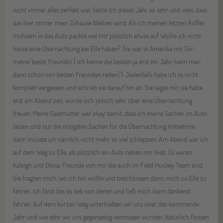
nicht immer alles perfekt war, liebte ich dieses Jahr so sehr und weis, dass
das hier immer mein Zuhause bleiben wird. Als ich meinen letzten Koffer
mühsam in das Auto packte viel mir plötzlich etwas auf Wollte ich nicht
heute eine Übernachtung bei Elle haben? Sie war in Amerika mit Tori
meine ‘beste’ Freundin ( ich kenne die beiden ja erst ein Jahr, kann man
dann schon von besten Freunden reden?). Jedenfalls habe ich es nicht
komplett vergessen und schrieb sie darauf hin an. Sie sagte mir, sie hätte
erst am Abend zeit, würde sich jedoch sehr über eine Übernachtung
freuen. Meine Gastmutter war okay damit, dass ich meine Sachen im Auto
lassen und nur die nötigsten Sachen für die Übernachtung mitnehme,
dann müsste ich nämlich nicht mehr so viel schleppen. Am Abend war ich
auf dem Weg zu Elle, als plötzlich ein Auto neben mir hielt. Es waren
Kaleigh und Olivia, Freunde von mir die auch im Field Hockey Team sind.
Sie fragten mich, wo ich hin wollte und beschlossen dann, mich zu Elle zu
fahren. Ich fand das so lieb von denen und ließ mich dann dankend
fahren. Auf dem kurzen Weg unterhielten wir uns über das kommende
Jahr und wie sehr wir uns gegenseitig vermissen würden. Natürlich flossen