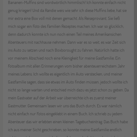
Bananen-Muffins sind wordwörtlich himmlisch! Ich konnte einfach nicht
genug kriegen! Und da Randie weis wie sehr ich diese Muffins liebe, hat sie
mir extra eine Box voll mit denen gemacht. Als Reiseproviant. Sie ließ
mich sogar ein Foto des Familien Rezeptes machen. Ich war so glücklich,
denn dadurch konnte ich nun noch einen Teil meines Amerikansichen
Abenteuers mit nachhause nehmen. Dann war es so weit, es war Zeit sich
ins Auto zu setzen und nach Boxborought zu fahren. Natürlich hatte ich
vor meinem Abschied noch eine Kleinigkeit für meine Gastfamilie. Ein
Fotoalbum mit allen Erinnerungen vom bisher abenteuerreichstem Jahr
meines Lebens. Ich wollte es eigentlich im Auto verstecken, und meiner
Gastfamilie sagen, dass sie etwas im Auto finden müssen, jedoch wollte ich
nicht so lange warten und entschied mich dazu es jetzt schon zu geben. Da
mein Gastvater auf der Arbeit war überreichte ich es zuerst meiner
Gastmutter. Gemeinsam lasen wir uns das Buch durch. Es war nämlich
nicht einfach nur Fotos eingeklebt in einem Buch. Ich schrieb zu jedem
Abenteuer das wir erlebten einen kleinen Tagebucheintrag. Das Buch habe
ich aus meiner Sicht geschrieben, so konnte meine Gastfamilie endlich