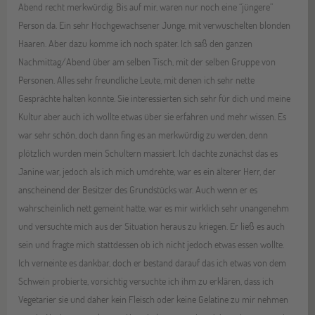
Abend recht merkwürdig. Bis auf mir, waren nur noch eine “jüngere”
Person da. Ein sehr Hochgewachsener Junge, mit verwuschelten blonden
Haaren. Aber dazu komme ich noch später. Ich saß den ganzen
Nachmittag/Abend über am selben Tisch, mit der selben Gruppe von
Personen. Alles sehr freundliche Leute, mit denen ich sehr nette
Gesprächte halten konnte. Sie interessierten sich sehr für dich und meine
Kultur aber auch ich wollte etwas über sie erfahren und mehr wissen. Es
war sehr schön, doch dann fing es an merkwürdig zu werden, denn
plötzlich wurden mein Schultern massiert. Ich dachte zunächst das es
Janine war, jedoch als ich mich umdrehte, war es ein älterer Herr, der
anscheinend der Besitzer des Grundstücks war. Auch wenn er es
wahrscheinlich nett gemeint hatte, war es mir wirklich sehr unangenehm
und versuchte mich aus der Situation heraus zu kriegen. Er ließ es auch
sein und fragte mich stattdessen ob ich nicht jedoch etwas essen wollte.
Ich verneinte es dankbar, doch er bestand darauf das ich etwas von dem
Schwein probierte, vorsichtig versuchte ich ihm zu erklären, dass ich
Vegetarier sie und daher kein Fleisch oder keine Gelatine zu mir nehmen