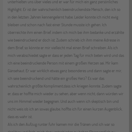
unterhielten uns über vieles und er war für mich ein ganz persönliches
Highlight. Er ist der wahrscheinlich beeindruckendste Mensch, den ich so
in den letzten Jahren kennengelernt habe. Leider konnte ich nicht ewig
bleiben und schon nach fast einer Stunde musste ich gehen. Ich
überreichte ihm einen Brief, indem ich mich bei ihm bedanke und erzählte
wie beeindruckend er doch ist. Zudem schrieb ich ihm meine Adresse in
dem Brief, so könnte er mir vielleicht mal einen Brief schreiben. Als ich
mich verabschiedet sagte er dass er jeden Tag für mich beten wird und das
ich eine beeindruckende Person mit einem großen Herzen sei. Mir kam
Gänsehaut. Er war wirklich etwas ganz besonderes und dann sagte er mir,
ich seie beeindruckend und hätte ein großes Herz? Es war das
wahrscheinlich größte Kompliment,dass ich kriegen konnte. Zudem sagte
er, dass er hoffte mich wieder zu sehen, aber wenn nicht, dann würden wir
uns im Himmel wieder begegnen. Und auch wenn ich skeptisch bin und
nicht weis ob ich an sowas glaube, hoffte ich für einen kurzen Augenblick,
dass es wahr ist.
Als ich den Aufzug runter fuhr kamen mir die Tränen und ich war so
dankbar und froh, mich dazu entschieden zu haben Ehrenamtlich zu