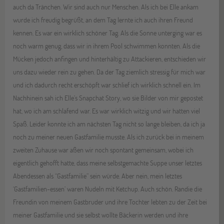
auch da Tränchen. Wir sind auch nur Menschen. Als ich bei Elle ankam
wurde ich freudig begrüßt, an dem Tag lernte ich auch ihren Freund
kennen. Es war ein wirklich schöner Tag. Als die Sonne unterging war es
noch warm genug, dass wir in ihrem Pool schwimmen konnten. Als die
Mücken jedoch anfingen und hinterhältig zu Attackieren, entschieden wir
uns dazu wieder rein zu gehen. Da der Tag ziemlich stressig für mich war
und ich dadurch recht erschöpft war schlief ich wirklich schnell ein. Im
Nachhinein sah ich Elle’s Snapchat Story, wo sie Bilder von mir gepostet
hat, wo ich am schlafend war. Es war wirklich witzig und wir hatten viel
Spaß. Leider konnte ich am nächsten Tag nicht so lange bleiben, da ich ja
noch zu meiner neuen Gastfamilie musste. Als ich zurück bei in meinem
zweiten Zuhause war aßen wir noch spontant gemeinsam, wobei ich
eigentlich gehofft hatte, dass meine selbstgemachte Suppe unser letztes
Abendessen als “Gastfamilie” sein würde. Aber nein, mein letztes
‘Gastfamilien-essen’ waren Nudeln mit Ketchup. Auch schön. Randie die
Freundin von meinem Gastbruder und ihre Tochter lebten zu der Zeit bei
meiner Gastfamilie und sie selbst wollte Bäckerin werden und ihre