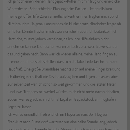
ich ja noch einen kleinen Handgepäck-Koffer mit mir trug und eine dicke
Winterdecke. (Sehr schlechte Planung beim Packen). Jedenfalls kam
meine gehoffte Hilfe. Zwei vermutliche Rentnerinnen fragten mich ob ich
Hilfe bräuchte. Ja genau, anstatt das ein Muskelprotz-Mitarbeiter fragte ob
er helfen könnte, fragten mich zwei zierliche Frauen. Ich bedankte mich
Herzliche, musste jedoch verneinen, da ich ihre Hilfe einfach nicht
annehmen konnte. Die Taschen waren einfach zu schwer. Sie verstanden
das und gaben nach. Dann war ich wieder alleine. Meine Hand fing an zu
brennen und musste feststellen, dass sich die fake-Ledertasche in meine
Haut fraß. Eine große Brandblase machte sich auf meine Finger breit und
ich überlegte ernsthaft die Tasche aufzugeben und liegen zu lassen, aber
zur selben Zeit war ich schon so weit gekommen und die letzten Meter
(und zwei Treppenstockwerke) würden mich nicht mehr davon abhalten,
zudem war es glaub ich nicht mal Legal ein Gepäckstück am Flughafen
liegen zu lassen.
Ich war so unendlich froh endlich im Flieger zu sein. Der Flug von
Frankfurt nach Düsseldorf war zwar nur eine halbe Stunde lang, jedoch
verpennte ich die komplette halbe Stunde. Danach war es jedoch nicht zu