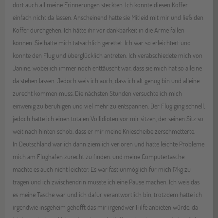
dort auch all meine Erinnerungen steckten. Ich konnte diesen Koffer
einfach nicht da lassen. Anscheinend hatte sie Mitleid mit mir und ließ den
Koffer durchgehen. Ich hätte ihr vor dankbarkeit in die Arme fallen
können. Sie hatte mich tatsächlich gerettet. Ich war so erleichtert und
konnte den Flug und überglücklich antreten. Ich verabschiedete mich von
Janine, wobei ich immer noch enttäuscht war, dass sie mich hat so alleine
da stehen lassen. Jedoch weis ich auch, dass ich alt genug bin und alleine
zurecht kommen muss. Die nächsten Stunden versuchte ich mich
einwenig zu beruhigen und viel mehr zu entspannen. Der Flug ging schnell,
jedoch hatte ich einen totalen Vollidioten vor mir sitzen, der seinen Sitz so
weit nach hinten schob, dass er mir meine Kniescheibe zerschmetterte.
In Deutschland war ich dann ziemlich verloren und hatte leichte Probleme
mich am Flughafen zurecht zu finden. und meine Computertasche
machte es auch nicht leichter. Es war fast unmöglich für mich 17kg zu
tragen und ich zwischendrin musste ich eine Pause machen. Ich weis das
es meine Tasche war und ich dafür verantwortlich bin, trotzdem hatte ich
irgendwie insgeheim gehofft das mir irgendwer Hilfe anbieten würde, da