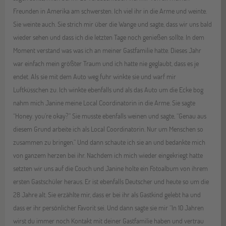
Freunden in Amerika am schwersten. Ich viel ihr in die Arme und weinte.
Sie weinte auch. Sie strich mir über die Wange und sagte, dass wir uns bald
wieder sehen und dass ich die letzten Tage noch genießen sollte. In dem
Moment verstand was was ich an meiner Gastfamilie hatte. Dieses Jahr
war einfach mein größter Traum und ich hatte nie geglaubt, dass es je
endet. Als sie mit dem Auto weg fuhr winkte sie und warf mir
Luftküsschen zu. Ich winkte ebenfalls und als das Auto um die Ecke bog
nahm mich Janine meine Local Coordinatorin in die Arme. Sie sagte
“Honey. you’re okay?” Sie musste ebenfalls weinen und sagte, “Genau aus
diesem Grund arbeite ich als Local Coordinatorin. Nur um Menschen so
zusammen zu bringen.” Und dann schaute ich sie an und bedankte mich
von ganzem herzen bei ihr. Nachdem ich mich wieder eingekriegt hatte
setzten wir uns auf die Couch und Janine holte ein Fotoalbum von ihrem
ersten Gastschüler heraus. Er ist ebenfalls Deutscher und heute so um die
28 Jahre alt. Sie erzählte mir, dass er bei ihr als Gastkind gelebt ha und
dass er ihr persönlicher Favorit sei. Und dann sagte sie mir “In 10 Jahren
wirst du immer noch Kontakt mit deiner Gastfamilie haben und vertrau