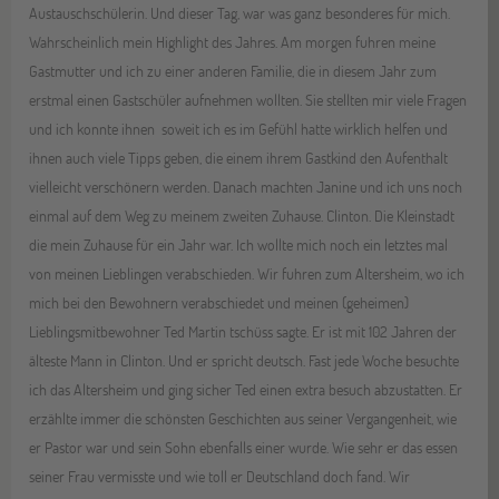
Austauschschülerin. Und dieser Tag, war was ganz besonderes für mich.
Wahrscheinlich mein Highlight des Jahres. Am morgen fuhren meine
Gastmutter und ich zu einer anderen Familie, die in diesem Jahr zum
erstmal einen Gastschüler aufnehmen wollten. Sie stellten mir viele Fragen
und ich konnte ihnen soweit ich es im Gefühl hatte wirklich helfen und
ihnen auch viele Tipps geben, die einem ihrem Gastkind den Aufenthalt
vielleicht verschönern werden. Danach machten Janine und ich uns noch
einmal auf dem Weg zu meinem zweiten Zuhause. Clinton. Die Kleinstadt
die mein Zuhause für ein Jahr war. Ich wollte mich noch ein letztes mal
von meinen Lieblingen verabschieden. Wir fuhren zum Altersheim, wo ich
mich bei den Bewohnern verabschiedet und meinen (geheimen)
Lieblingsmitbewohner Ted Martin tschüss sagte. Er ist mit 102 Jahren der
älteste Mann in Clinton. Und er spricht deutsch. Fast jede Woche besuchte
ich das Altersheim und ging sicher Ted einen extra besuch abzustatten. Er
erzählte immer die schönsten Geschichten aus seiner Vergangenheit, wie
er Pastor war und sein Sohn ebenfalls einer wurde. Wie sehr er das essen
seiner Frau vermisste und wie toll er Deutschland doch fand. Wir