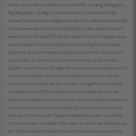
konnte. Und zu allem überfluss hatte mein Koffer ‘einwenig’ Übergepäck.
9kg Übergepäck. Jap, 9kg. Und damit habe ich nicht mal meine 17kg
schwere Computertasche mitgerechnet. Natürlich wollten sie meine Koffer
nur annehmen wenn ich auf die Stelle 250 Euro zahle. Jedoch hatte ich
keine 250 Euro. Ich hatte 30 Dollar bar, damit ich mir am Flughafen etwas
zu essen kaufen könnte. Das restliche Geld habe ich genutzt um meine
Gastmutter Janine zum essen einzuladen oder zum Kino. Und schwups
war ich pleite. So sehr wie ich Janine leiden konnte, war sie in dieser
Situation wirklich unnütz. Sie sagte mir nur, sie könne nix machen und ich
solle den einen Koffer hier lassen. Ich sollte ihr Geld schicken und dann
würde sie mir die Sachen per Post schicken. Ich sagte ihr, das ein Packet
mit diesen Gewicht 350 Euro kosten würde. Nicht jeder kann sich das
einfach mal so leisten. In den Moment war ich sehr verzweifelt und konnte
meine Tränen nicht mehr zurück halten. Ich wusste nicht was zu tun ist.
dann wand ich mich an der Flughafenmitarbeiterin wieder und erklärte
ihr meine Situation. Das dieser Koffer mehr war als nur alte Klamotten, das
dort alle Geschenke für meine Familie und Freunde drin waren und das