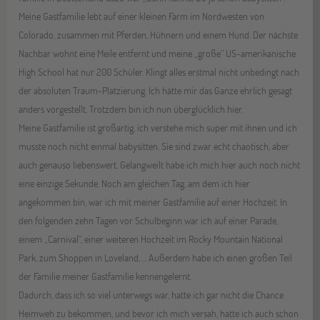
Meine Gastfamilie lebt auf einer kleinen Farm im Nordwesten von
Colorado, zusammen mit Pferden, Hühnern und einem Hund. Der nächste
Nachbar wohnt eine Meile entfernt und meine „große“ US-amerikanische
High School hat nur 200 Schüler. Klingt alles erstmal nicht unbedingt nach
der absoluten Traum-Platzierung. Ich hätte mir das Ganze ehrlich gesagt
anders vorgestellt. Trotzdem bin ich nun überglücklich hier.
Meine Gastfamilie ist großartig, ich verstehe mich super mit ihnen und ich
musste noch nicht einmal babysitten. Sie sind zwar echt chaotisch, aber
auch genauso liebenswert. Gelangweilt habe ich mich hier auch noch nicht
eine einzige Sekunde. Noch am gleichen Tag, am dem ich hier
angekommen bin, war ich mit meiner Gastfamilie auf einer Hochzeit. In
den folgenden zehn Tagen vor Schulbeginn war ich auf einer Parade,
einem „Carnival“, einer weiteren Hochzeit im Rocky Mountain National
Park, zum Shoppen in Loveland, ... Außerdem habe ich einen großen Teil
der Familie meiner Gastfamilie kennengelernt.
Dadurch, dass ich so viel unterwegs war, hatte ich gar nicht die Chance
Heimweh zu bekommen, und bevor ich mich versah, hatte ich auch schon