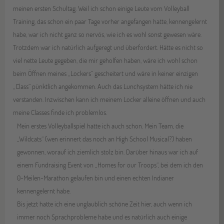
meinen ersten Schultag. Weil ich schon einige Leute vom Volleyball
Training, das schon ein paar Tage vorher angefangen hatte, kennengelernt
habe, war ich nicht ganz so nervös, wie ich es wohl sonst gewesen wäre.
Trotzdem war ich natürlich aufgeregt und überfordert. Hätte es nicht so
viel nette Leute gegeben, die mir geholfen haben, wäre ich wohl schon
beim Öffnen meines „Lockers“ gescheitert und wäre in keiner einzigen
„Class“ pünktlich angekommen. Auch das Lunchsystem hätte ich nie
verstanden. Inzwischen kann ich meinem Locker alleine öffnen und auch
meine Classes finde ich problemlos.
Mein erstes Volleyballspiel hatte ich auch schon. Mein Team, die
„Wildcats“ (wen erinnert das noch an High School Musical?) haben
gewonnen, worauf ich ziemlich stolz bin. Darüber hinaus war ich auf
einem Fundraising Event von „Homes for our Troops“, bei dem ich den
0-Meilen-Marathon gelaufen bin und einen echten Indianer
kennengelernt habe.
Bis jetzt hatte ich eine unglaublich schöne Zeit hier, auch wenn ich
immer noch Sprachprobleme habe und es natürlich auch einige