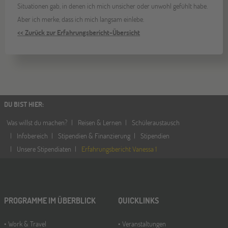
Situationen gab, in denen ich mich unsicher oder unwohl gefühlt habe.
Aber ich merke, dass ich mich langsam einlebe.
<< Zurück zur Erfahrungsbericht-Übersicht
DU BIST HIER
:
Was willst du machen?
Reisen & Lernen
Schüleraustausch
Infobereich
Stipendien & Finanzierung
Stipendien
Unsere Stipendiaten
Erfahrungsbericht Vanessa 1
PROGRAMME IM ÜBERBLICK
QUICKLINKS
Work & Travel
Veranstaltungen