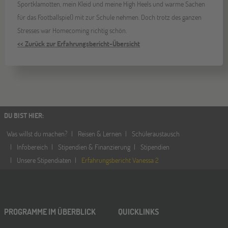
Sportklamotten, mein Kleid und meine High Heels und warme Sachen
für das Footballspiel) mit zur Schule nehmen. Doch trotz des ganzen
Stresses war Homecoming richtig schön.
<< Zurück zur Erfahrungsbericht-Übersicht
DU BIST HIER
:
Was willst du machen?
Reisen & Lernen
Schüleraustausch
Infobereich
Stipendien & Finanzierung
Stipendien
Unsere Stipendiaten
Erfahrungsbericht Vanessa 2
PROGRAMME IM ÜBERBLICK
QUICKLINKS