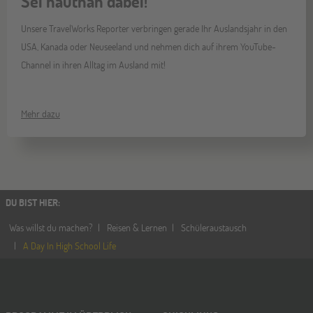
Sei hautnah dabei!
Unsere TravelWorks Reporter verbringen gerade Ihr Auslandsjahr in den
USA, Kanada oder Neuseeland und nehmen dich auf ihrem YouTube-
Channel in ihren Alltag im Ausland mit!
Mehr dazu
DU BIST HIER
:
Was willst du machen?
Reisen & Lernen
Schüleraustausch
A Day In High School Life