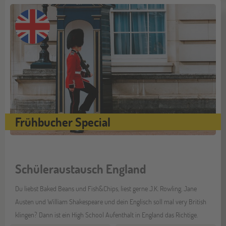
Frühbucher Special
Schüleraustausch England
Du liebst Baked Beans und Fish&Chips, liest gerne J.K. Rowling, Jane
Austen und William Shakespeare und dein Englisch soll mal very British
klingen? Dann ist ein High School Aufenthalt in England das Richtige.