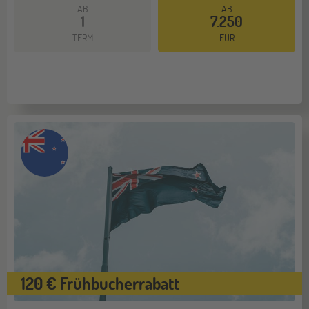
AB
AB
1
7.250
Mehr dazu
TERM
EUR
120 € Frühbucherrabatt