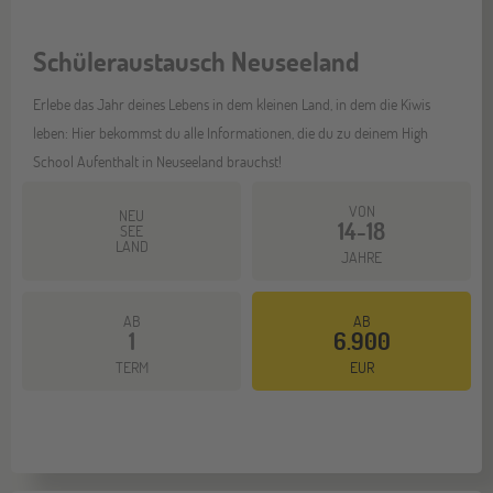
Schüleraustausch Neuseeland
Erlebe das Jahr deines Lebens in dem kleinen Land, in dem die Kiwis
leben: Hier bekommst du alle Informationen, die du zu deinem High
School Aufenthalt in Neuseeland brauchst!
VON
NEU
14-18
SEE
LAND
JAHRE
AB
AB
1
6.900
Mehr dazu
TERM
EUR