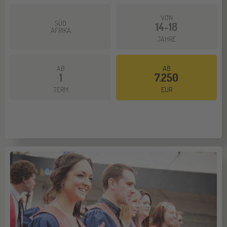
VON
SÜD
14-18
AFRIKA
JAHRE
AB
AB
1
7.250
Mehr dazu
TERM
EUR