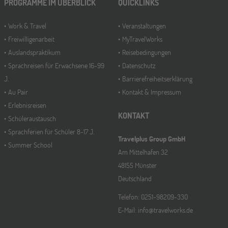
PROGRAMME IM ÜBERBLICK
QUICKLINKS
Work & Travel
Veranstaltungen
Freiwilligenarbeit
MyTravelWorks
Auslandspraktikum
Reisebedingungen
Sprachreisen für Erwachsene 16-99
Datenschutz
J.
Barrierefreiheitserklärung
Au Pair
Kontakt & Impressum
Erlebnisreisen
KONTAKT
Schüleraustausch
Sprachferien für Schüler 8-17 J.
Travelplus Group GmbH
Summer School
Am Mittelhafen 32
48155 Münster
Deutschland
Telefon: 0251-98209-330
E-Mail: info@travelworks.de