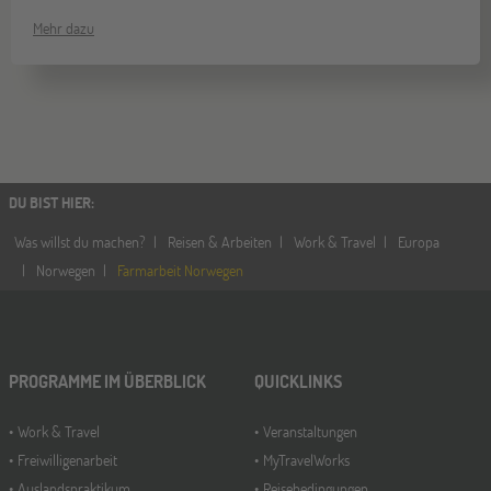
Mehr dazu
DU BIST HIER
:
Was willst du machen?
Reisen & Arbeiten
Work & Travel
Europa
Norwegen
Farmarbeit Norwegen
PROGRAMME IM ÜBERBLICK
QUICKLINKS
Work & Travel
Veranstaltungen
Freiwilligenarbeit
MyTravelWorks
Auslandspraktikum
Reisebedingungen