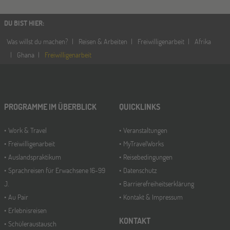
DU BIST HIER
:
Was willst du machen?
Reisen & Arbeiten
Freiwilligenarbeit
Afrika
Ghana
Freiwilligenarbeit
PROGRAMME IM ÜBERBLICK
QUICKLINKS
Work & Travel
Veranstaltungen
Freiwilligenarbeit
MyTravelWorks
Auslandspraktikum
Reisebedingungen
Sprachreisen für Erwachsene 16-99
Datenschutz
J.
Barrierefreiheitserklärung
Au Pair
Kontakt & Impressum
Erlebnisreisen
KONTAKT
Schüleraustausch