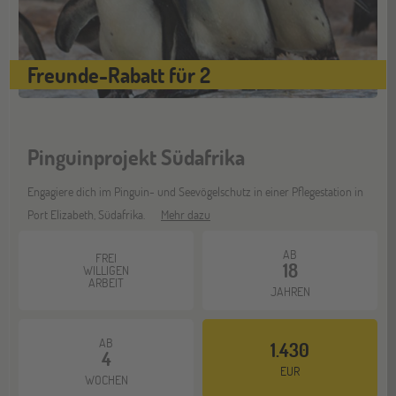
Gräfelfing
10
OKT
Jugendbildungsmesse JuBi
Freunde-Rabatt für 2
Stuttgart
17
OKT
Jugendbildungsmesse JuBi
Pinguinprojekt Südafrika
Engagiere dich im Pinguin- und Seevögelschutz in einer Pflegestation in
Bochum
07
Port Elizabeth, Südafrika.
Mehr dazu
NOV
Jugendbildungsmesse JuBi
AB
FREI
18
WILLIGEN
ARBEIT
JAHREN
Berlin
07
NOV
Jugendbildungsmesse JuBi
AB
1.430
4
EUR
WOCHEN