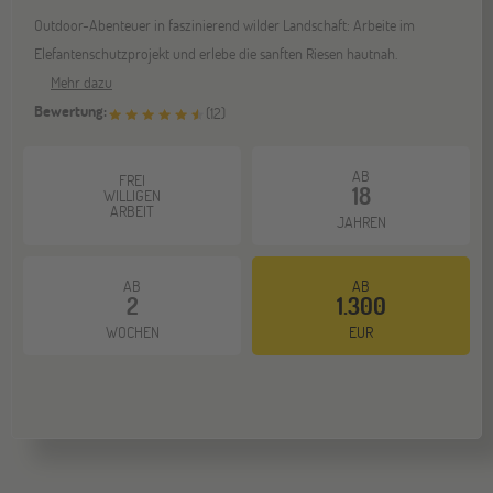
Outdoor-Abenteuer in faszinierend wilder Landschaft: Arbeite im
Elefantenschutzprojekt und erlebe die sanften Riesen hautnah.
Mehr dazu
Bewertung:
(
12
)
AB
FREI
18
WILLIGEN
ARBEIT
JAHREN
AB
AB
2
1.300
WOCHEN
EUR