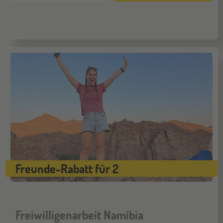
Hannover
14
NOV
Jugendbildungsmesse JuBi
Hamburg
14
NOV
Jugendbildungsmesse JuBi
Münster
21
NOV
Jugendbildungsmesse JuBi
Freunde-Rabatt für 2
Freiwilligenarbeit Namibia