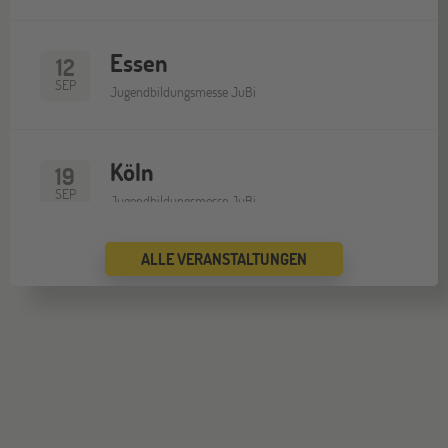
Essen
12
SEP
Jugendbildungsmesse JuBi
Köln
19
SEP
Jugendbildungsmesse JuBi
ALLE VERANSTALTUNGEN
Bremen
19
SEP
Jugendbildungsmesse JuBi
Düsseldorf
26
SEP
Jugendbildungsmesse JuBi