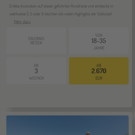
Erlebe Australien auf dieser geführten Rundreise und entdecke in
Bochum
07
wahlweise 3, 5 oder 6 Wochen die vielen Highlights der Ostküste!
NOV
Jugendbildungsmesse JuBi
Mehr dazu
VON
ERLEBNIS
18-35
REISEN
Berlin
07
JAHRE
NOV
Jugendbildungsmesse JuBi
AB
AB
3
2.670
Hannover
14
WOCHEN
EUR
NOV
Jugendbildungsmesse JuBi
Hamburg
14
NOV
Jugendbildungsmesse JuBi