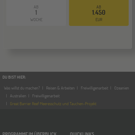
AB
AB
1
1.450
WOCHE
EUR
DU BIST HIER
:
Was willst du machen?
Reisen & Arbeiten
Freiwilligenarbeit
Ozeanien
Australien
Freiwilligenarbeit
Great Barrier Reef Meeresschutz und Tauchen-Projekt
PROGRAMME IM ÜBERBLICK
QUICKLINKS