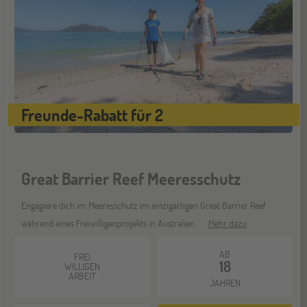
Münster
21
NOV
Jugendbildungsmesse JuBi
Freunde-Rabatt für 2
Great Barrier Reef Meeresschutz
Engagiere dich im Meeresschutz im einzigartigen Great Barrier Reef
während eines Freiwilligenprojekts in Australien.
Mehr dazu
AB
FREI
18
WILLIGEN
ARBEIT
JAHREN