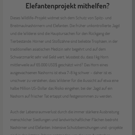
Elefantenprojekt mithelfen?
Dieses Wildlife-Projekt widmet sich dem Schutz von Spitz- und
Breitmaulnashörnern und Elefanten. Die früher unkontrollierte Jagd
und die Wilderei sind die Hauptursachen für den Rückgang der
Tierbestände. Hörner und Stoßzähne sind beliebte Trophäen, in der
traditionellen asiatischen Medizin sehr begehrt und auf dem
Schwarzmarkt sehr viel Geld wert. Wusstest du, dass 1 kg Horn
mittlerweile auf 65.000 USD$ geschätzt wird? Das Horn eines
ausgewachsenen Nashorns ist etwa 7-8 kg schwer – daher ist es
unschwer zu verstehen, dass Wilderer für die Aussicht auf etwa eine
halbe Million US-Dollar das Risiko eingehen, bei der Jagd auf ein
Nashorn auf frischer Tat ertappt und festgenommen zu werden.
Auch der Lebensraumverlust durch die immer stärkere Ausbreitung
menschlicher Siedlungen und landwirtschaftlicher Flächen bedroht
Nashörner und Elefanten. Intensive Schutzbemühungen und -projekte