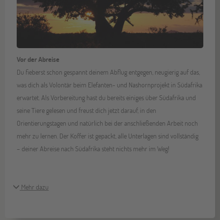
Vor der Abreise
Du fieberst schon gespannt deinem Abflug entgegen, neugierig auf das,
was dich als Volontär beim Elefanten- und Nashornprojekt in Südafrika
erwartet. Als Vorbereitung hast du bereits einiges über Südafrika und
seine Tiere gelesen und freust dich jetzt darauf, in den
Orientierungstagen und natürlich bei der anschließenden Arbeit noch
mehr zu lernen. Der Koffer ist gepackt, alle Unterlagen sind vollständig
– deiner Abreise nach Südafrika steht nichts mehr im Weg!
Mehr dazu