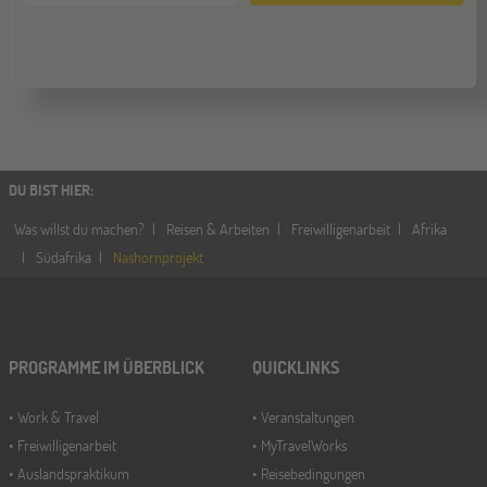
Hannover
14
NOV
Jugendbildungsmesse JuBi
Hamburg
14
DU BIST HIER
:
NOV
Jugendbildungsmesse JuBi
Was willst du machen?
Reisen & Arbeiten
Freiwilligenarbeit
Afrika
Südafrika
Nashornprojekt
Münster
21
NOV
Jugendbildungsmesse JuBi
PROGRAMME IM ÜBERBLICK
QUICKLINKS
Work & Travel
Veranstaltungen
Freiwilligenarbeit
MyTravelWorks
Auslandspraktikum
Reisebedingungen