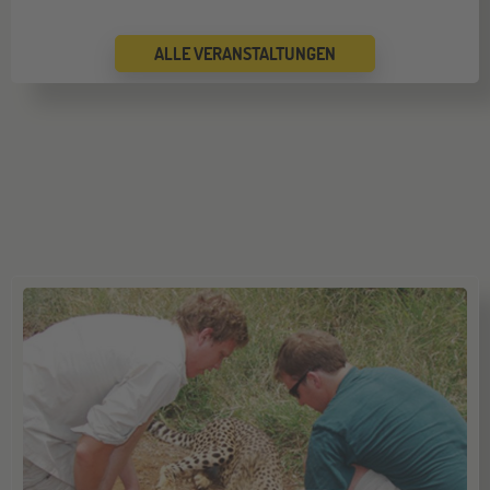
ALLE VERANSTALTUNGEN
Bremen
19
SEP
Jugendbildungsmesse JuBi
Düsseldorf
26
SEP
Jugendbildungsmesse JuBi
Mannheim
26
SEP
Jugendbildungsmesse JuBi
ONLINE
29
SEP
Online-Infoabend: Ab ins Ausland