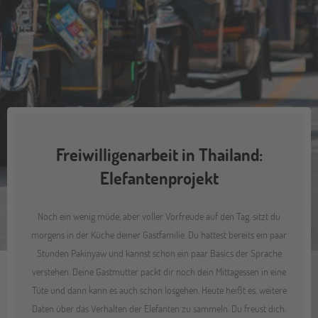
Freiwilligenarbeit in Thailand:
Elefantenprojekt
Noch ein wenig müde, aber voller Vorfreude auf den Tag, sitzt du
morgens in der Küche deiner Gastfamilie. Du hattest bereits ein paar
Stunden Pakinyaw und kannst schon ein paar Basics der Sprache
verstehen. Deine Gastmutter packt dir noch dein Mittagessen in eine
Tüte und dann kann es auch schon losgehen. Heute heißt es, weitere
Daten über das Verhalten der Elefanten zu sammeln. Du freust dich,