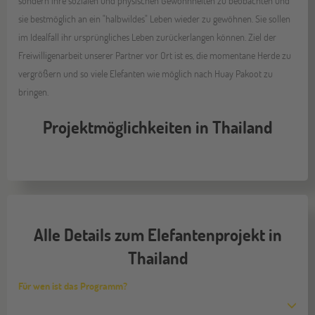
sondern ihre sozialen und physischen Gewohnheiten zu beobachten und
sie bestmöglich an ein "halbwildes" Leben wieder zu gewöhnen. Sie sollen
im Idealfall ihr ursprüngliches Leben zurückerlangen können. Ziel der
Freiwilligenarbeit unserer Partner vor Ort ist es, die momentane Herde zu
vergrößern und so viele Elefanten wie möglich nach Huay Pakoot zu
bringen.
Projektmöglichkeiten in Thailand
Alle Details zum Elefantenprojekt in
Thailand
Für wen ist das Programm?