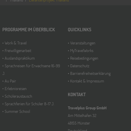
Münster
21
NOV
Jugendbildungsmesse JuBi
PROGRAMME IM ÜBERBLICK
QUICKLINKS
Work & Travel
Veranstaltungen
Freiwilligenarbeit
MyTravelWorks
Auslandspraktikum
Reisebedingungen
Sprachreisen für Erwachsene 16-99
Datenschutz
J.
Barrierefreiheitserklärung
Au Pair
Kontakt & Impressum
Erlebnisreisen
KONTAKT
Schüleraustausch
Sprachferien für Schüler 8-17 J.
Travelplus Group GmbH
Summer School
Am Mittelhafen 32
48155 Münster
Deutschland