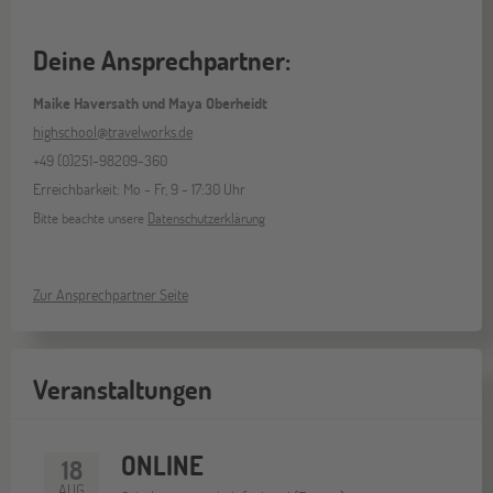
Deine Ansprechpartner:
Maike Haversath und Maya Oberheidt
highschool@travelworks.de
+49 (0)251-98209-360
Erreichbarkeit: Mo - Fr, 9 - 17:30 Uhr
Bitte beachte unsere
Datenschutzerklärung
Zur Ansprechpartner Seite
Veranstaltungen
ONLINE
18
AUG