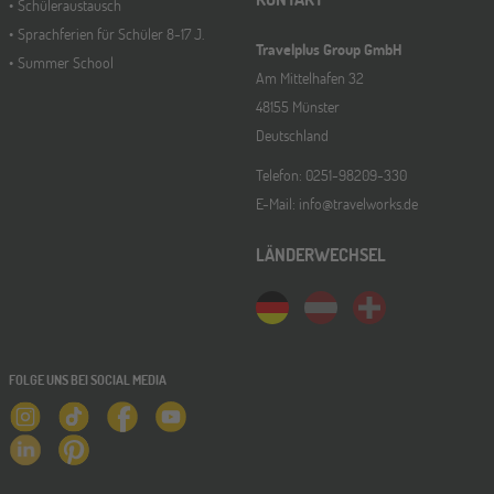
Schüleraustausch
Sprachferien für Schüler 8-17 J.
Travelplus Group GmbH
Summer School
ONLINE
Am Mittelhafen 32
30
SEP
48155 Münster
Schüleraustausch-Infoabend (Nordamerika)
Deutschland
Telefon: 0251-98209-330
Gräfelfing
10
E-Mail: info@travelworks.de
OKT
Jugendbildungsmesse JuBi
LÄNDERWECHSEL
ONLINE
14
OKT
Schüleraustausch-Infoabend (Europa)
FOLGE UNS BEI SOCIAL MEDIA
Stuttgart
17
OKT
Jugendbildungsmesse JuBi