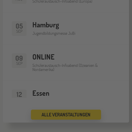
Schüleraustausch-Infoabend (Europa)
Hamburg
05
SEP
Jugendbildungsmesse JuBi
ONLINE
09
SEP
Schüleraustausch-Infoabend (Ozeanien &
Nordamerika)
Essen
12
SEP
Jugendbildungsmesse JuBi
ALLE VERANSTALTUNGEN
ONLINE
16
SEP