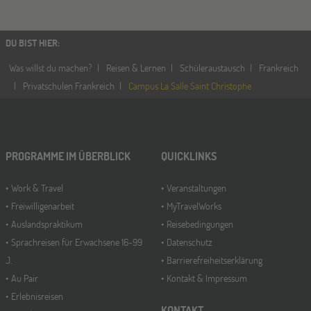
Schüleraustausch-Infoabend (Europa)
DU BIST HIER
:
Köln
19
Was willst du machen?
Reisen & Lernen
Schüleraustausch
Frankreich
SEP
Jugendbildungsmesse JuBi
Privatschulen Frankreich
Campus La Salle Saint Christophe
Bremen
19
SEP
PROGRAMME IM ÜBERBLICK
Jugendbildungsmesse JuBi
QUICKLINKS
Work & Travel
Veranstaltungen
Freiwilligenarbeit
MyTravelWorks
Düsseldorf
26
Auslandspraktikum
Reisebedingungen
SEP
Jugendbildungsmesse JuBi
Sprachreisen für Erwachsene 16-99
Datenschutz
J.
Barrierefreiheitserklärung
Au Pair
Kontakt & Impressum
Mannheim
26
Erlebnisreisen
SEP
Jugendbildungsmesse JuBi
KONTAKT