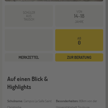
VON
SCHÜLER
14-18
AUS
TAUSCH
JAHRE
AB
0
MERKZETTEL
ZUR BERATUNG
Auf einen Blick &
Highlights
Schulname:
Campus La Salle Saint
Besonderheiten:
80km von der
Christophe
Universitätsstadt Toulouse