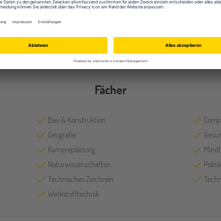
Labore
Mens
Fächer
Bau & Konstruktion
Comp
Geografie
Gesun
Karriereplanung
Mindf
Naturwissenschaften
Polit
Technisches Zeichnen
Techn
Werkstofftechnik