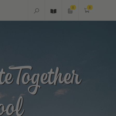
0
0
 Together
ool