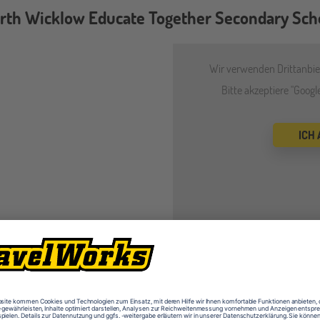
rth Wicklow Educate Together Secondary Sch
Wir verwenden Drittanbiet
Bitte akzeptiere "Goog
ICH
Ausstattung (u.a.)