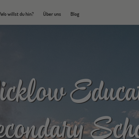
Wo willst du hin?
Über uns
Blog
cklow Educate
condary Sch