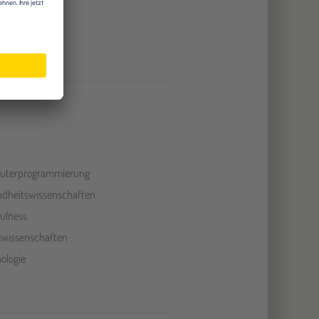
a
uterprogrammierung
dheitswissenschaften
ulness
ikwissenschaften
ologie