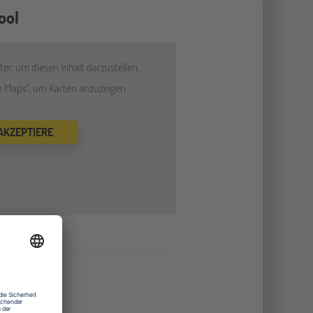
ool
er, um diesen Inhalt darzustellen.
le Maps", um Karten anzuzeigen.
 AKZEPTIERE