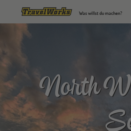
Was willst du machen?
North Wi
Se