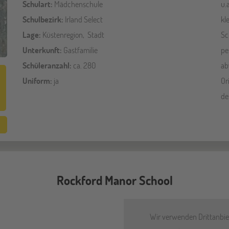
Schulart:
Mädchenschule
u.
Schulbezirk:
Irland Select
kl
Lage:
Küstenregion, Stadt
Sc
Unterkunft:
Gastfamilie
pe
Schüleranzahl:
ca. 280
ab
Uniform:
ja
Or
de
Rockford Manor School
Wir verwenden Drittanbiet