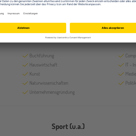
Fächer
Buchführung
Comp
Hauswirtschaft
IT - 
Kunst
Medie
Naturwissenschaften
Polit
Unternehmensgründung
Sport (u.a.)