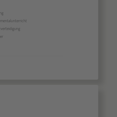
ng
umentalunterricht
tverteidigung
er