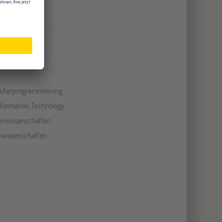
uterprogrammierung
Information Technology
nwissenschaften
ikwissenschaften