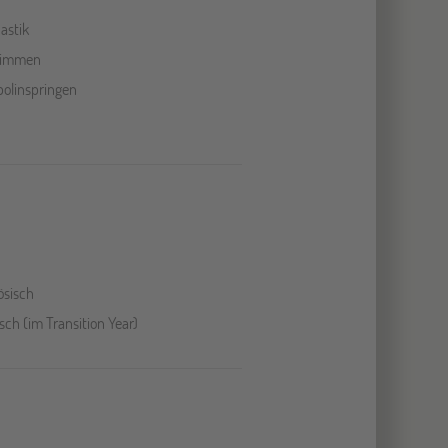
astik
immen
olinspringen
ösisch
sch (im Transition Year)