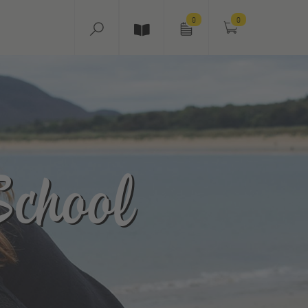
0
0
chool