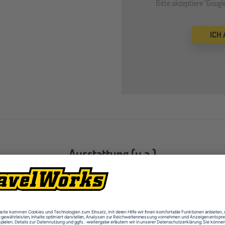
Bitte akzeptiere "Goog
ICH
Ausstattung (u.a.)
Computerräume
Kuns
Musikräume
Schul
Sportplätze
Texti