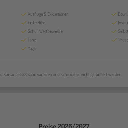
Ausflüge & Exkursionen
Bowli
Erste Hilfe
Instr
Schul-Wettbewerbe
Selbs
Tanz
Theat
Yoga
und Kursangebots kann variieren und kann daher nicht garantiert werden.
Preise 2026/2027