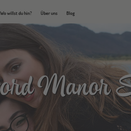
Wo willst du hin?
Über uns
Blog
ford Manor S