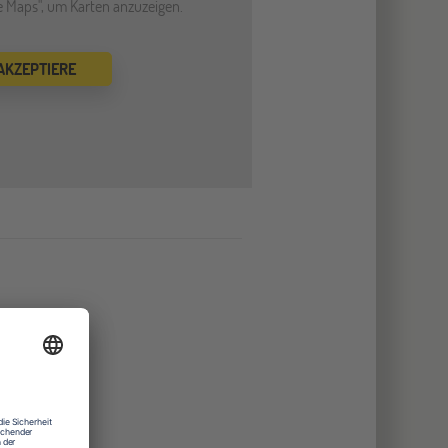
le Maps", um Karten anzuzeigen.
 AKZEPTIERE
träume
kapelle
lraum