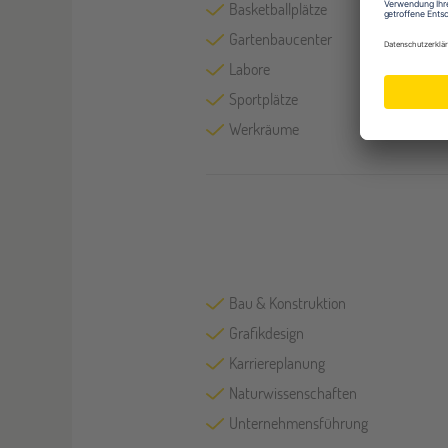
Basketballplätze
Gartenbaucenter
Labore
Sportplätze
Werkräume
Bau & Konstruktion
Grafikdesign
Karriereplanung
Naturwissenschaften
Unternehmensführung