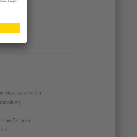
uterräume
träume
hallen
er
dheitswissenschaften
erarbeitung
isches Zeichnen
chaft