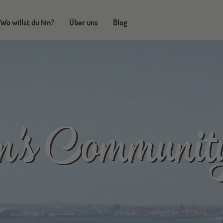
Wo willst du hin?
Über uns
Blog
an's Communit