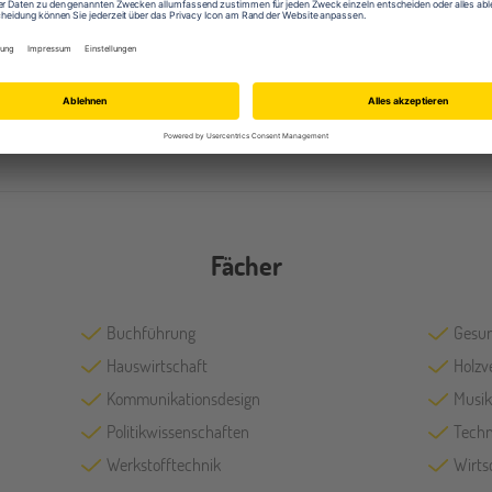
Bibliothek
Comp
Holzwerkstatt
Kuns
Musikräume
Sport
Technologieräume
Theat
Fächer
Buchführung
Gesun
Hauswirtschaft
Holzv
Kommunikationsdesign
Musik
Politikwissenschaften
Techn
Werkstofftechnik
Wirts