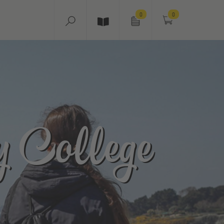
0
0
y College