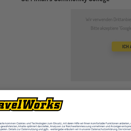
Wir verwenden Drittanbiet
Bitte akzeptiere "Goog
ICH
Ausstattung (u.a.)