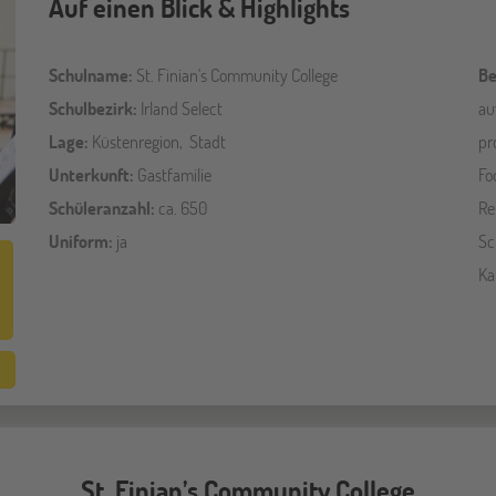
Auf einen Blick & Highlights
Schulname:
St. Finian's Community College
Be
Schulbezirk:
Irland Select
au
Lage:
Küstenregion, Stadt
pr
Unterkunft:
Gastfamilie
Fo
Schüleranzahl:
ca. 650
Re
Uniform:
ja
Sc
Ka
St. Finian’s Community College