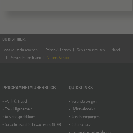
DU BIST HIER
:
Was willst du machen?
Reisen & Lernen
Schüleraustausch
Irland
Privatschulen Irland
Villiers School
PROGRAMME IM ÜBERBLICK
QUICKLINKS
Work & Travel
Veranstaltungen
Freiwilligenarbeit
MyTravelWorks
Auslandspraktikum
Reisebedingungen
Sprachreisen für Erwachsene 16-99
Datenschutz
J.
Barrierefreiheitserklärung