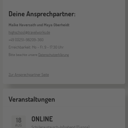
Deine Ansprechpartner:
Maike Haversath und Maya Oberheidt
highschool@travelworks.de
+49 (0)251-98209-360
Erreichbarkeit: Mo - Fr, 9 - 17:30 Uhr
Bitte beachte unsere
Datenschutzerklärung
Zur Ansprechpartner Seite
Veranstaltungen
ONLINE
18
AUG
Schüleraustausch-Infoabend (Europa)