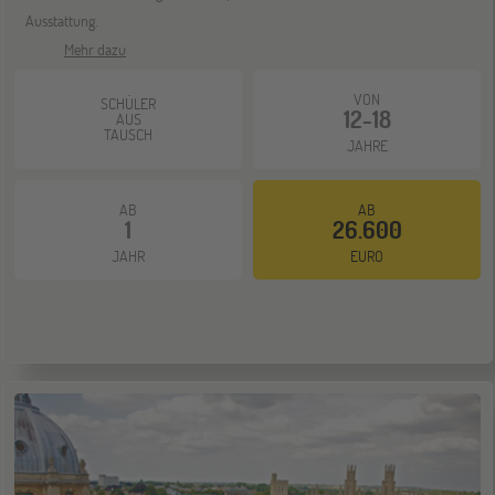
Ausstattung.
Mehr dazu
ONLINE
30
SEP
VON
SCHÜLER
Schüleraustausch-Infoabend (Nordamerika)
12-18
AUS
TAUSCH
JAHRE
Gräfelfing
10
AB
AB
OKT
1
26.600
Jugendbildungsmesse JuBi
JAHR
EURO
ONLINE
14
OKT
Schüleraustausch-Infoabend (Europa)
Stuttgart
17
OKT
Jugendbildungsmesse JuBi