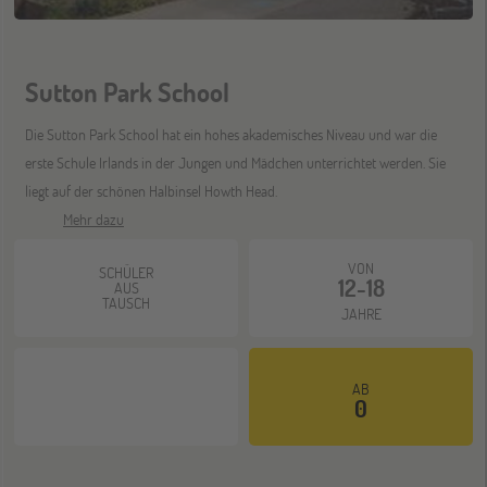
ONLINE
08
DEZ
Schüleraustausch-Infoabend (Europa)
Sutton Park School
Die Sutton Park School hat ein hohes akademisches Niveau und war die
ONLINE
erste Schule Irlands in der Jungen und Mädchen unterrichtet werden. Sie
21
liegt auf der schönen Halbinsel Howth Head.
DEZ
Schüleraustausch-Infoabend (Ozeanien &
Nordamerika)
Mehr dazu
VON
SCHÜLER
12-18
AUS
TAUSCH
JAHRE
AB
0