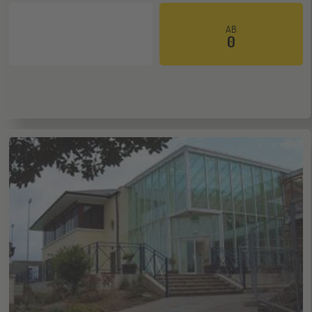
Hannover
14
AB
0
NOV
Jugendbildungsmesse JuBi
Hamburg
14
NOV
Jugendbildungsmesse JuBi
Münster
21
NOV
Jugendbildungsmesse JuBi
ONLINE
25
NOV
Schüleraustausch-Infoabend (Ozeanien &
Nordamerika)