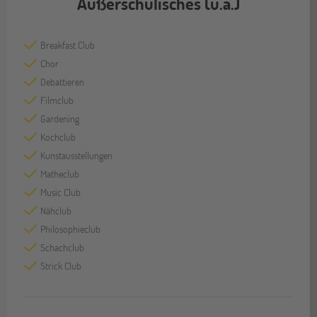
Außerschulisches (u.a.)
Breakfast Club
Chor
Debattieren
Filmclub
Gardening
Kochclub
Kunstausstellungen
Matheclub
Music Club
Nähclub
Philosophieclub
Schachclub
Strick Club