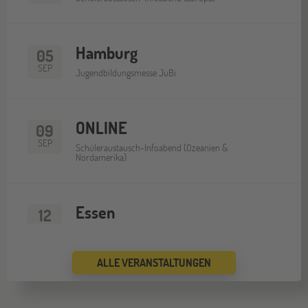
Hamburg
05
SEP
Jugendbildungsmesse JuBi
ONLINE
09
SEP
Schüleraustausch-Infoabend (Ozeanien &
Nordamerika)
Essen
12
SEP
Jugendbildungsmesse JuBi
ALLE VERANSTALTUNGEN
ONLINE
16
SEP
Schüleraustausch-Infoabend (Europa)