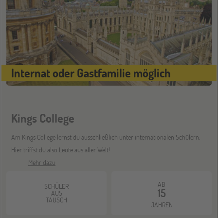
ONLINE
28
OKT
Schüleraustausch-Infoabend (Ozeanien)
Internat oder Gastfamilie möglich
Bochum
07
NOV
Jugendbildungsmesse JuBi
Kings College
Berlin
07
Am Kings College lernst du ausschließlich unter internationalen Schülern.
NOV
Jugendbildungsmesse JuBi
Hier triffst du also Leute aus aller Welt!
Mehr dazu
ONLINE
AB
11
SCHÜLER
15
AUS
NOV
Schüleraustausch-Infoabend (Europa)
TAUSCH
JAHREN